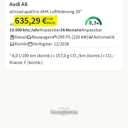
Audi A6
allroad quattro AHK Luftfederung 20"
635,29 €
zzgl.
8,3
MwSt.
ab
Angebotsdetails:
Inklusive Laufleistung
Laufzeit
10.000 km/Jahr
Anpassbar
36
Monate
Anpassbar
Diesel
Neuwagen
299 PS (220 kW)
Automatik
Kombi
Verfügbar: 12/2026
Informationen zum Kraftstoffverbrauch:
* 6,0 l/100 km (komb.) • 157,0 g CO₂/km (komb.) • CO₂-
Klasse: F (komb.)