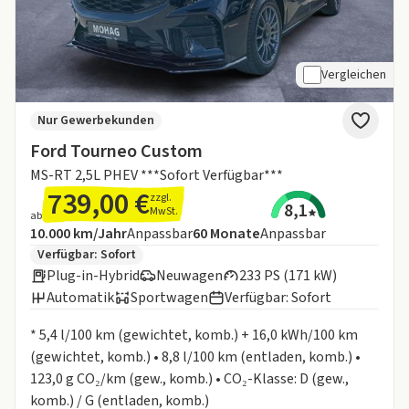
Vergleichen
Nur Gewerbekunden
Ford Tourneo Custom
MS-RT 2,5L PHEV ***Sofort Verfügbar***
739,00 €
zzgl.
8,1
MwSt.
ab
Angebotsdetails:
Inklusive Laufleistung
Laufzeit
10.000 km/Jahr
Anpassbar
60
Monate
Anpassbar
Zusätzliche Fahrzeuginformationen:
Verfügbar: Sofort
Plug-in-Hybrid
Neuwagen
233 PS (171 kW)
Automatik
Sportwagen
Verfügbar: Sofort
Informationen zum Kraftstoffverbrauch:
* 5,4 l/100 km (gewichtet, komb.) + 16,0 kWh/100 km
(gewichtet, komb.) • 8,8 l/100 km (entladen, komb.) •
123,0 g CO₂/km (gew., komb.) • CO₂-Klasse: D (gew.,
komb.) / G (entladen, komb.)