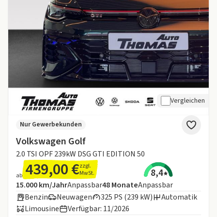
Vergleichen
Nur Gewerbekunden
Volkswagen Golf
2.0 TSI OPF 239kW DSG GTI EDITION 50
439,00 €
zzgl.
8,4
MwSt.
ab
Angebotsdetails:
Inklusive Laufleistung
Laufzeit
15.000 km/Jahr
Anpassbar
48
Monate
Anpassbar
Benzin
Neuwagen
325 PS (239 kW)
Automatik
Limousine
Verfügbar: 11/2026