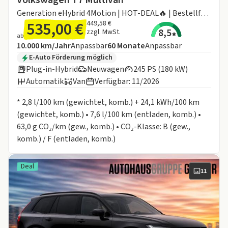
Volkswagen T7 Multivan
Generation eHybrid 4Motion | HOT-DEAL🔥 | Bestellfahrzeug
535,00 €
449,58 €
8,5
zzgl. MwSt.
ab
Angebotsdetails:
Inklusive Laufleistung
Laufzeit
10.000 km/Jahr
Anpassbar
60
Monate
Anpassbar
Zusätzliche Fahrzeuginformationen:
E-Auto Förderung möglich
Plug-in-Hybrid
Neuwagen
245 PS (180 kW)
Automatik
Van
Verfügbar: 11/2026
Informationen zum Kraftstoffverbrauch:
* 2,8 l/100 km (gewichtet, komb.) + 24,1 kWh/100 km
(gewichtet, komb.) • 7,6 l/100 km (entladen, komb.) •
63,0 g CO₂/km (gew., komb.) • CO₂-Klasse: B (gew.,
komb.) / F (entladen, komb.)
Deal
11