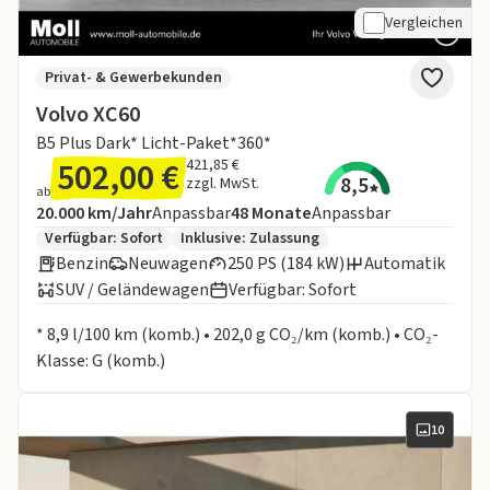
Vergleichen
Privat- & Gewerbekunden
Volvo XC60
B5 Plus Dark* Licht-Paket*360*
502,00 €
421,85 €
8,5
zzgl. MwSt.
ab
Angebotsdetails:
Inklusive Laufleistung
Laufzeit
20.000 km/Jahr
Anpassbar
48
Monate
Anpassbar
Zusätzliche Fahrzeuginformationen:
Verfügbar: Sofort
Inklusive:
Zulassung
Benzin
Neuwagen
250 PS (184 kW)
Automatik
SUV / Geländewagen
Verfügbar: Sofort
Informationen zum Kraftstoffverbrauch:
* 8,9 l/100 km (komb.) • 202,0 g CO₂/km (komb.) • CO₂-
Klasse: G (komb.)
10