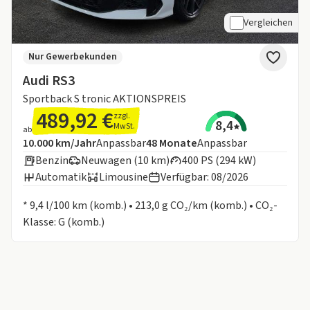
Vergleichen
Nur Gewerbekunden
Audi RS3
Sportback S tronic AKTIONSPREIS
489,92 €
zzgl.
8,4
MwSt.
ab
Angebotsdetails:
Inklusive Laufleistung
Laufzeit
10.000 km/Jahr
Anpassbar
48
Monate
Anpassbar
Benzin
Neuwagen (10 km)
400 PS (294 kW)
Automatik
Limousine
Verfügbar: 08/2026
Informationen zum Kraftstoffverbrauch:
* 9,4 l/100 km (komb.) • 213,0 g CO₂/km (komb.) • CO₂-
Klasse: G (komb.)