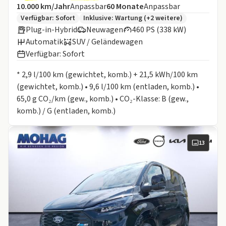
Angebotsdetails:
Inklusive Laufleistung
Laufzeit
10.000 km/Jahr
Anpassbar
60
Monate
Anpassbar
Zusätzliche Fahrzeuginformationen:
Verfügbar: Sofort
Inklusive:
Wartung
(+2 weitere)
Plug-in-Hybrid
Neuwagen
460 PS (338 kW)
Automatik
SUV / Geländewagen
Verfügbar: Sofort
Informationen zum Kraftstoffverbrauch:
* 2,9 l/100 km (gewichtet, komb.) + 21,5 kWh/100 km
(gewichtet, komb.) • 9,6 l/100 km (entladen, komb.) •
65,0 g CO₂/km (gew., komb.) • CO₂-Klasse: B (gew.,
komb.) / G (entladen, komb.)
13