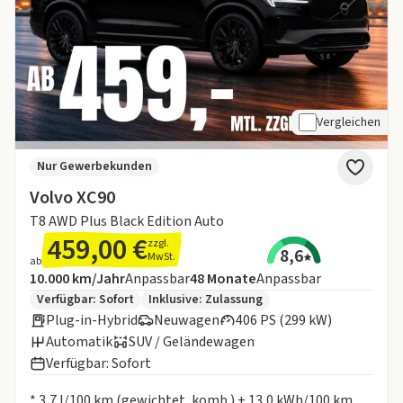
Vergleichen
Nur Gewerbekunden
Volvo XC90
T8 AWD Plus Black Edition Auto
459,00 €
zzgl.
8,6
MwSt.
ab
Angebotsdetails:
Inklusive Laufleistung
Laufzeit
10.000 km/Jahr
Anpassbar
48
Monate
Anpassbar
Zusätzliche Fahrzeuginformationen:
Verfügbar: Sofort
Inklusive:
Zulassung
Plug-in-Hybrid
Neuwagen
406 PS (299 kW)
Automatik
SUV / Geländewagen
Verfügbar: Sofort
Informationen zum Kraftstoffverbrauch:
* 3,7 l/100 km (gewichtet, komb.) + 13,0 kWh/100 km