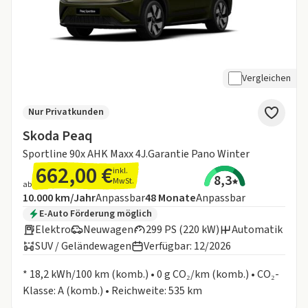
Vergleichen
Nur Privatkunden
Skoda Peaq
Sportline 90x AHK Maxx 4J.Garantie Pano Winter
662,00 €
inkl.
8,3
MwSt.
ab
Angebotsdetails:
Inklusive Laufleistung
Laufzeit
10.000 km/Jahr
Anpassbar
48
Monate
Anpassbar
Zusätzliche Fahrzeuginformationen:
E-Auto Förderung möglich
Elektro
Neuwagen
299 PS (220 kW)
Automatik
SUV / Geländewagen
Verfügbar: 12/2026
Informationen zum Kraftstoffverbrauch:
* 18,2 kWh/100 km (komb.) • 0 g CO₂/km (komb.) • CO₂-
Klasse: A (komb.) • Reichweite: 535 km