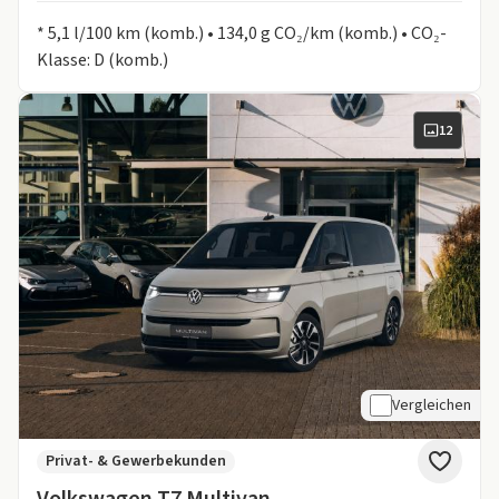
Informationen zum Kraftstoffverbrauch:
* 5,1 l/100 km (komb.) • 134,0 g CO₂/km (komb.) • CO₂-
Klasse: D (komb.)
12
Vergleichen
Privat- & Gewerbekunden