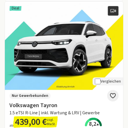
Deal
8
Vergleichen
Nur Gewerbekunden
Volkswagen Tayron
1.5 eTSI R-Line | inkl. Wartung & LRV | Gewerbe
439,00 €
zzgl.
8,2
MwSt.
ab