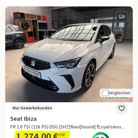
5
Vergleichen
Nur Gewerbekunden
Seat Ibiza
FR 1.0 TSI (116 PS) DSG |SHZ|Navi|Sound| ❗Loyalisierungsprämie❗Sofort verfügbar ❗
1.274,00 €
zzgl.