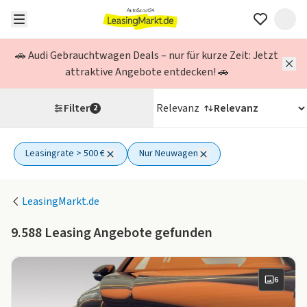
🚗 Audi Gebrauchtwagen Deals – nur für kurze Zeit: Jetzt
attraktive Angebote entdecken! 🚗
Filter
Relevanz
2
Leasingrate > 500 €
Nur Neuwagen
2 aktive Filter
LeasingMarkt.de
9.588
Leasing Angebote gefunden
6