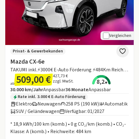
Vergleichen
Privat- & Gewerbekunden
Mazda CX-6e
TAKUMI inkl.⚡3000€ E-Auto Förderung ⚡484Km Reichweite
509,00 €
427,73 €
8,2
zzgl. MwSt.
ab
Angebotsdetails:
Inklusive Laufleistung
Laufzeit
30.000 km/Jahr
Anpassbar
36
Monate
Anpassbar
Zusätzliche Fahrzeuginformationen:
Rate inkl. 3.000 € E-Auto Förderung
Elektro
Neuwagen
258 PS (190 kW)
Automatik
SUV / Geländewagen
Verfügbar: 01/2027
Informationen zum Kraftstoffverbrauch:
* 18,9 kWh/100 km (komb.) • 0 g CO₂/km (komb.) • CO₂-
Klasse: A (komb.) • Reichweite: 484 km