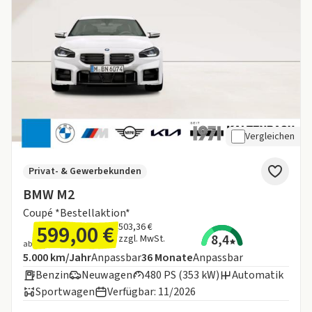
Vergleichen
Privat- & Gewerbekunden
BMW M2
Coupé *Bestellaktion*
599,00 €
503,36 €
8,4
zzgl. MwSt.
ab
Angebotsdetails:
Inklusive Laufleistung
Laufzeit
5.000 km/Jahr
Anpassbar
36
Monate
Anpassbar
Benzin
Neuwagen
480 PS (353 kW)
Automatik
Sportwagen
Verfügbar: 11/2026
Informationen zum Kraftstoffverbrauch: