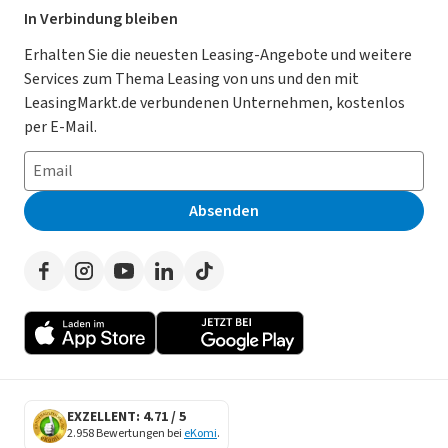
Leasing Deals
Ratgeber
Für Händler
In Verbindung bleiben
Gebrauchtwagen Leasing
Magazin
Kooperation mit AutoScout24
Erhalten Sie die neuesten Leasing-Angebote und weitere
Services zum Thema Leasing von uns und den mit
Leasing ohne Anzahlung
Datenschutz-Einstellungen
AGB
LeasingMarkt.de verbundenen Unternehmen, kostenlos
E-Auto Leasing
So funktioniert’s
Datenschutz
per E-Mail.
Privatleasing
Häufig gestellte Fragen
Impressum
Leasing-Vergleiche
Leasing-Lexikon
Erklärung zur Barrierefreiheit
Absenden
Herstellerverzeichnis
Auto-Tests
Presse
Händlerverzeichnis
Werben auf LeasingMarkt.de
Autoleasing in der Nähe
EXZELLENT: 4.71 / 5
2.958 Bewertungen bei
eKomi
.