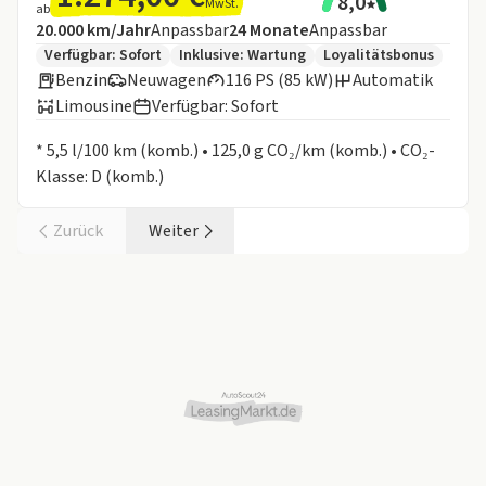
8,0
MwSt.
ab
Angebotsdetails:
Inklusive Laufleistung
Laufzeit
20.000 km/Jahr
Anpassbar
24
Monate
Anpassbar
Zusätzliche Fahrzeuginformationen:
Verfügbar: Sofort
Inklusive:
Wartung
Loyalitätsbonus
Benzin
Neuwagen
116 PS (85 kW)
Automatik
Limousine
Verfügbar: Sofort
Informationen zum Kraftstoffverbrauch:
* 5,5 l/100 km (komb.) • 125,0 g CO₂/km (komb.) • CO₂-
Klasse: D (komb.)
Zurück
Weiter