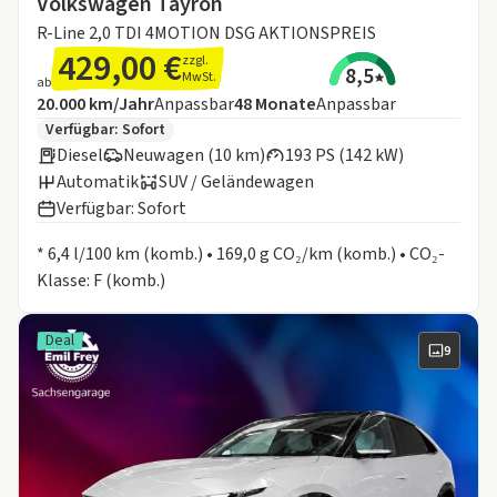
Volkswagen Tayron
R-Line 2,0 TDI 4MOTION DSG AKTIONSPREIS
429,00 €
zzgl.
8,5
MwSt.
ab
Angebotsdetails:
Inklusive Laufleistung
Laufzeit
20.000 km/Jahr
Anpassbar
48
Monate
Anpassbar
Zusätzliche Fahrzeuginformationen:
Verfügbar: Sofort
Diesel
Neuwagen (10 km)
193 PS (142 kW)
Automatik
SUV / Geländewagen
Verfügbar: Sofort
Informationen zum Kraftstoffverbrauch:
* 6,4 l/100 km (komb.) • 169,0 g CO₂/km (komb.) • CO₂-
Klasse: F (komb.)
Deal
9