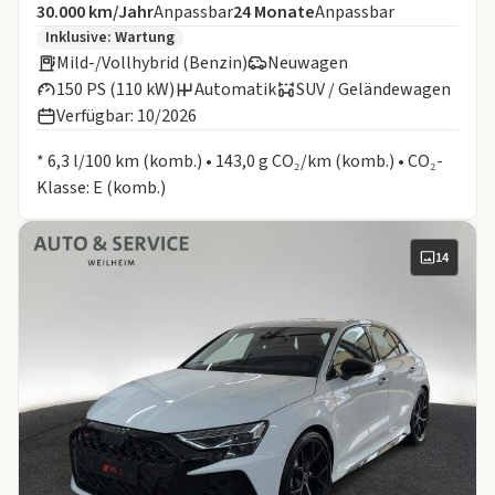
Angebotsdetails:
Inklusive Laufleistung
Laufzeit
30.000 km/Jahr
Anpassbar
24
Monate
Anpassbar
Zusätzliche Fahrzeuginformationen:
Inklusive:
Wartung
Mild-/Vollhybrid (Benzin)
Neuwagen
150 PS (110 kW)
Automatik
SUV / Geländewagen
Verfügbar: 10/2026
Informationen zum Kraftstoffverbrauch:
* 6,3 l/100 km (komb.) • 143,0 g CO₂/km (komb.) • CO₂-
Klasse: E (komb.)
14