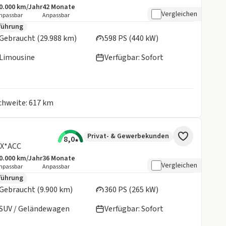
0.000 km/Jahr
42
Monate
ngebotsdetails:
nklusive Laufleistung
Laufzeit
Vergleichen
npassbar
Anpassbar
en:
führung
Gebraucht (29.988 km)
598 PS (440 kW)
Limousine
Verfügbar: Sofort
ichweite: 617 km
Privat- & Gewerbekunden
8,0
X*ACC
0.000 km/Jahr
36
Monate
ngebotsdetails:
nklusive Laufleistung
Laufzeit
Vergleichen
npassbar
Anpassbar
en:
führung
Gebraucht (9.900 km)
360 PS (265 kW)
SUV / Geländewagen
Verfügbar: Sofort