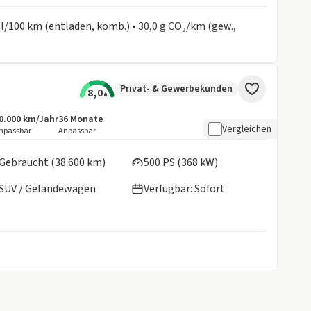
 l/100 km (entladen, komb.) • 30,0 g CO₂/km (gew.,
Privat- & Gewerbekunden
8,0
0.000 km/Jahr
36
Monate
ngebotsdetails:
nklusive Laufleistung
Laufzeit
Vergleichen
npassbar
Anpassbar
en:
Gebraucht (38.600 km)
500 PS (368 kW)
SUV / Geländewagen
Verfügbar: Sofort