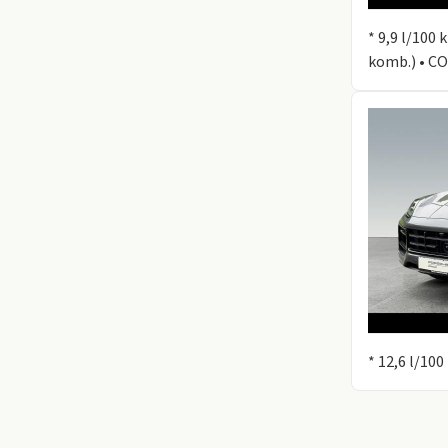
Information
* 9,9 l/100
komb.) • CO
Information
* 12,6 l/10