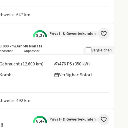
ichweite: 647 km
Privat- & Gewerbekunden
8,2
0.000 km/Jahr
48
Monate
ngebotsdetails:
nklusive Laufleistung
Laufzeit
Vergleichen
npassbar
Anpassbar
en:
Gebraucht (12.600 km)
476 PS (350 kW)
Kombi
Verfügbar: Sofort
ichweite: 492 km
Privat- & Gewerbekunden
8,4
‼️