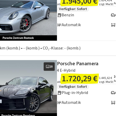
1.945,00 €
1.634,45 €
A
ab
zzgl. MwSt.
Zusätzliche Fahrzeuginformation
Verfügbar: Sofort
Benzin
Automatik
en zum Kraftstoffverbrauch:
 km (komb.) • - (komb.) • CO₂-Klasse: - (komb.)
Porsche Panamera
20
4 E-Hybrid
1.720,29 €
1
A
I
1.445,62 €
A
ab
zzgl. MwSt.
Zusätzliche Fahrzeuginformation
Verfügbar: Sofort
Plug-in-Hybrid
Automatik