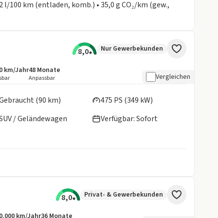
2 l/100 km (entladen, komb.) • 35,0 g CO₂/km (gew.,
Nur Gewerbekunden
8,0
0 km/Jahr
48
Monate
botsdetails:
sive Laufleistung
Laufzeit
Vergleichen
sbar
Anpassbar
en:
Gebraucht (90 km)
475 PS (349 kW)
SUV / Geländewagen
Verfügbar: Sofort
Privat- & Gewerbekunden
8,0
0.000 km/Jahr
36
Monate
ngebotsdetails:
nklusive Laufleistung
Laufzeit