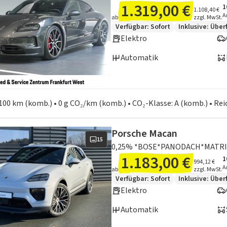
1.319,00 €
1
A
I
1.108,40 €
A
ab
zzgl. MwSt.
Zusätzliche Fahrzeuginformation
Verfügbar: Sofort
Inklusive:
Über
Elektro
Automatik
en zum Kraftstoffverbrauch:
100 km (komb.) • 0 g CO₂/km (komb.) • CO₂-Klasse: A (komb.) • Re
Porsche Macan
15
0,25% *BOSE*PANODACH*MATRI
1.183,00 €
1
A
I
994,12 €
A
ab
zzgl. MwSt.
Zusätzliche Fahrzeuginformation
Verfügbar: Sofort
Inklusive:
Über
Elektro
Automatik