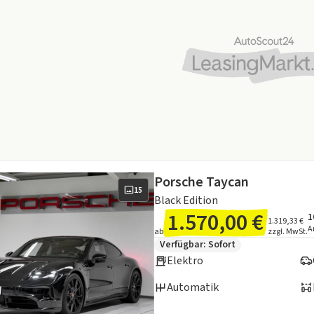
Porsche Taycan
15
Black Edition
1.570,00 €
1
A
I
1.319,33 €
A
ab
zzgl. MwSt.
Zusätzliche Fahrzeuginformation
Verfügbar: Sofort
Elektro
Automatik