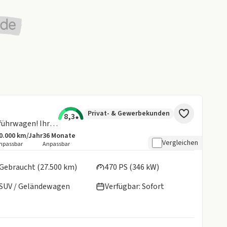
Privat- & Gewerbekunden
8,3
E-Hybrid 🚗 Sofort verfügbar! Vorführwagen! Ihr Porsche wartet auf Sie! 🌟
0.000 km/Jahr
36
Monate
ngebotsdetails:
nklusive Laufleistung
Laufzeit
Vergleichen
npassbar
Anpassbar
en:
Gebraucht (27.500 km)
470 PS (346 kW)
SUV / Geländewagen
Verfügbar: Sofort