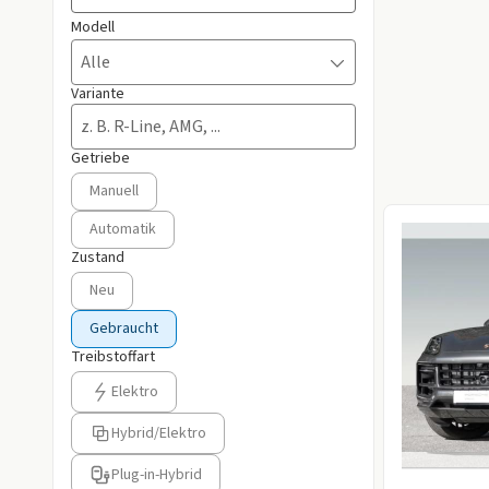
Modell
Alle
Variante
Getriebe
Getriebe auswählen
Manuell
Automatik
Zustand
Zustand auswählen
Neu
Gebraucht
Treibstoffart
Treibstoffart auswählen
Elektro
Hybrid/Elektro
Plug-in-Hybrid
Information