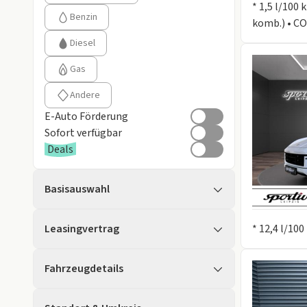
* 1,5 l/100
Benzin
komb.) • CO
Diesel
Gas
Andere
E-Auto Förderung
Sofort verfügbar
Deals
Basisauswahl
Information
Leasingvertrag
* 12,4 l/10
Fahrzeugdetails