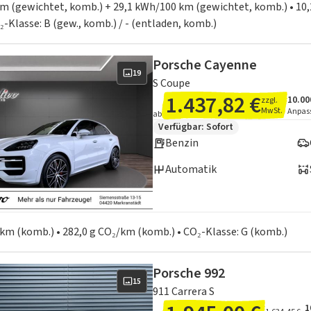
 km (gewichtet, komb.) + 29,1 kWh/100 km (gewichtet, komb.) • 10,
₂-Klasse: B (gew., komb.) / - (entladen, komb.)
Porsche Cayenne
19
S Coupe
1.437,82 €
10.00
zzgl.
Ange
Inklu
MwSt.
Anpas
ab
Zusätzliche Fahrzeuginformation
Verfügbar: Sofort
Benzin
Automatik
en zum Kraftstoffverbrauch:
0 km (komb.) • 282,0 g CO₂/km (komb.) • CO₂-Klasse: G (komb.)
Porsche 992
15
911 Carrera S
1
A
I