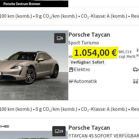
en zum Kraftstoffverbrauch:
100 km (komb.) • 0 g CO₂/km (komb.) • CO₂-Klasse: A (komb.) • Re
Porsche Taycan
6
Sport Turismo
1.054,00 €
1
A
I
885,71 €
A
ab
zzgl. MwSt.
Zusätzliche Fahrzeuginformation
Verfügbar: Sofort
Elektro
Automatik
en zum Kraftstoffverbrauch:
100 km (komb.) • 0 g CO₂/km (komb.) • CO₂-Klasse: A (komb.) • Re
Porsche Taycan
19
‼️TAYCAN 4S SOFORT VERFÜGBAR