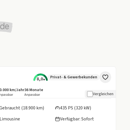
Privat- & Gewerbekunden
8,0
0.000 km/Jahr
36
Monate
ngebotsdetails:
nklusive Laufleistung
Laufzeit
Vergleichen
npassbar
Anpassbar
en:
Gebraucht (18.900 km)
435 PS (320 kW)
Limousine
Verfügbar: Sofort