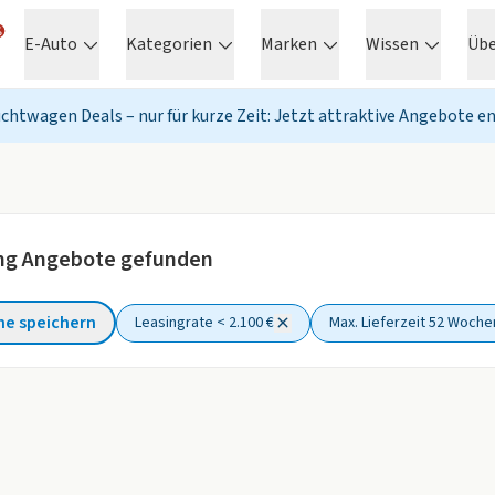
E-Auto
Kategorien
Marken
Wissen
Üb
chtwagen Deals – nur für kurze Zeit: Jetzt attraktive Angebote e
ng Angebote gefunden
he speichern
Leasingrate < 2.100 €
Max. Lieferzeit 52 Woche
ter