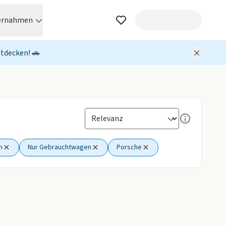
ernahmen
ntdecken! 🚗
n
Nur Gebrauchtwagen
Porsche