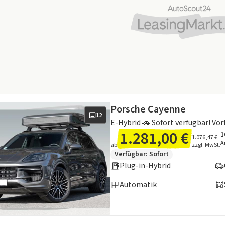
Porsche Cayenne
12
1.281,00 €
1
A
I
1.076,47 €
A
ab
zzgl. MwSt.
Zusätzliche Fahrzeuginformation
Verfügbar: Sofort
Plug-in-Hybrid
Automatik
en zum Kraftstoffverbrauch: