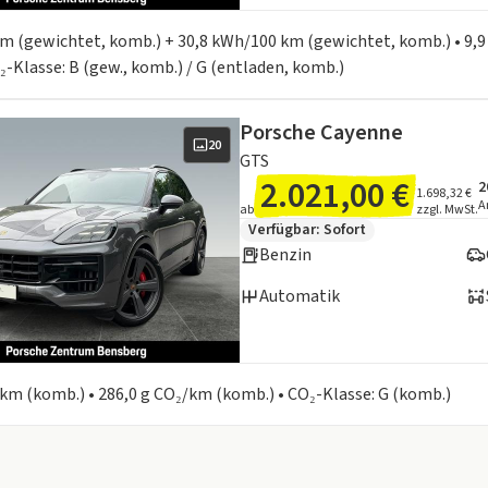
en zum Kraftstoffverbrauch:
 km (gewichtet, komb.) + 30,8 kWh/100 km (gewichtet, komb.) • 9,9
₂-Klasse: B (gew., komb.) / G (entladen, komb.)
Porsche Cayenne
20
GTS
2.021,00 €
2
A
I
1.698,32 €
A
ab
zzgl. MwSt.
Zusätzliche Fahrzeuginformation
Verfügbar: Sofort
Benzin
Automatik
en zum Kraftstoffverbrauch:
0 km (komb.) • 286,0 g CO₂/km (komb.) • CO₂-Klasse: G (komb.)