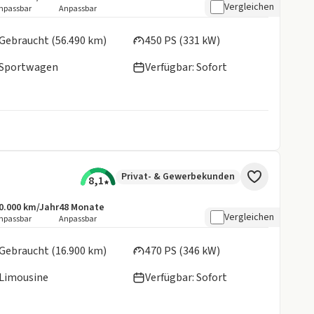
Vergleichen
npassbar
Anpassbar
en:
Gebraucht (56.490 km)
450 PS (331 kW)
Sportwagen
Verfügbar: Sofort
Privat- & Gewerbekunden
8,1
0.000 km/Jahr
48
Monate
ngebotsdetails:
nklusive Laufleistung
Laufzeit
Vergleichen
npassbar
Anpassbar
en:
Gebraucht (16.900 km)
470 PS (346 kW)
Limousine
Verfügbar: Sofort