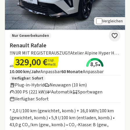
Vergleichen
Nur Gewerbekunden
Renault Rafale
‼️NUR MIT REGISTERAUSZUG‼️Atelier Alpine Hyper Hybrid 4x4 300 Plug-
329,00 €
zzgl.
8,5
MwSt.
ab
Angebotsdetails:
Inklusive Laufleistung
Laufzeit
10.000 km/Jahr
Anpassbar
60
Monate
Anpassbar
Zusätzliche Fahrzeuginformationen:
Verfügbar: Sofort
Plug-in-Hybrid
Neuwagen (10 km)
300 PS (221 kW)
Automatik
Sportwagen
Verfügbar: Sofort
Informationen zum Kraftstoffverbrauch:
* 2,0 l/100 km (gewichtet, komb.) + 16,0 kWh/100 km
(gewichtet, komb.) • 5,9 l/100 km (entladen, komb.) •
43,0 g CO₂/km (gew., komb.) • CO₂-Klasse: B (gew.,