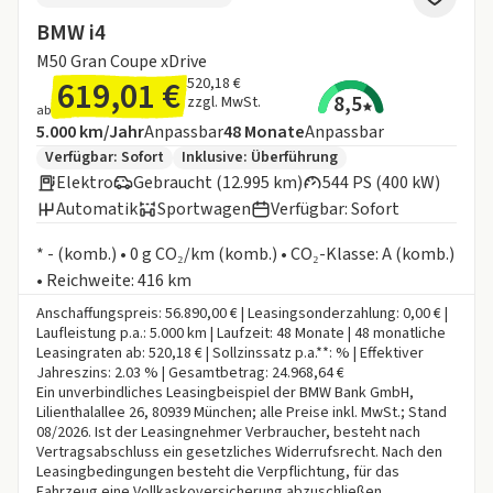
BMW i4
M50 Gran Coupe xDrive
619,01 €
520,18 €
8,5
zzgl. MwSt.
ab
Angebotsdetails:
Inklusive Laufleistung
Laufzeit
5.000 km/Jahr
Anpassbar
48
Monate
Anpassbar
Zusätzliche Fahrzeuginformationen:
Verfügbar: Sofort
Inklusive:
Überführung
Elektro
Gebraucht (12.995 km)
544 PS (400 kW)
Automatik
Sportwagen
Verfügbar: Sofort
Informationen zum Kraftstoffverbrauch:
* - (komb.) • 0 g CO₂/km (komb.) • CO₂-Klasse: A (komb.)
• Reichweite: 416 km
Anschaffungspreis: 56.890,00 € | Leasingsonderzahlung: 0,00 € |
Laufleistung p.a.: 5.000 km | Laufzeit: 48 Monate | 48 monatliche
Leasingraten ab: 520,18 € | Sollzinssatz p.a.**: % | Effektiver
Jahreszins: 2.03 % | Gesamtbetrag: 24.968,64 €
Ein unverbindliches Leasingbeispiel der BMW Bank GmbH,
Lilienthalallee 26, 80939 München; alle Preise inkl. MwSt.; Stand
08/2026. Ist der Leasingnehmer Verbraucher, besteht nach
Vertragsabschluss ein gesetzliches Widerrufsrecht. Nach den
Leasingbedingungen besteht die Verpflichtung, für das
Fahrzeug eine Vollkaskoversicherung abzuschließen