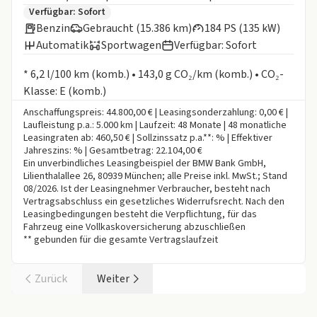
Zusätzliche Fahrzeuginformationen:
Verfügbar: Sofort
Benzin
Gebraucht (15.386 km)
184 PS (135 kW)
Automatik
Sportwagen
Verfügbar: Sofort
Informationen zum Kraftstoffverbrauch:
* 6,2 l/100 km (komb.) • 143,0 g CO₂/km (komb.) • CO₂-
Klasse: E (komb.)
Anschaffungspreis: 44.800,00 € | Leasingsonderzahlung: 0,00 € |
Laufleistung p.a.: 5.000 km | Laufzeit: 48 Monate | 48 monatliche
Leasingraten ab: 460,50 € | Sollzinssatz p.a.**: % | Effektiver
Jahreszins: % | Gesamtbetrag: 22.104,00 €
Ein unverbindliches Leasingbeispiel der BMW Bank GmbH,
Lilienthalallee 26, 80939 München; alle Preise inkl. MwSt.; Stand
08/2026. Ist der Leasingnehmer Verbraucher, besteht nach
Vertragsabschluss ein gesetzliches Widerrufsrecht. Nach den
Leasingbedingungen besteht die Verpflichtung, für das
Fahrzeug eine Vollkaskoversicherung abzuschließen
** gebunden für die gesamte Vertragslaufzeit
Zurück
Weiter