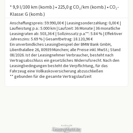
Informationen zum Kraftstoffverbrauch:
* 9,9 l/100 km (komb.) • 225,0 g CO₂/km (komb.) • CO₂-
Klasse: G (komb.)
Anschaffungspreis: 59.990,00 € | Leasingsonderzahlung: 0,00 € |
Laufleistung p.a.: 5.000 km | Laufzeit: 36 Monate | 36 monatliche
Leasingraten ab: 503,36 € | Sollzinssatz p.a.**: 5.84 % | Effektiver
Jahreszins: 5.69 % | Gesamtbetrag: 18.120,96 €
Ein unverbindliches Leasingbeispiel der BMW Bank GmbH,
Lilienthalallee 26, 80939 München; alle Preise inkl. MwSt.; Stand
08/2026. Ist der Leasingnehmer Verbraucher, besteht nach
Vertragsabschluss ein gesetzliches Widerrufsrecht. Nach den
Leasingbedingungen besteht die Verpflichtung, für das
Fahrzeug eine Vollkaskoversicherung abzuschließen
** gebunden für die gesamte Vertragslaufzeit