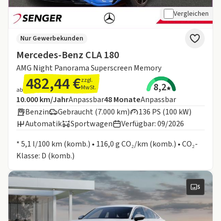
Vergleichen
Nur Gewerbekunden
Mercedes-Benz CLA 180
AMG Night Panorama Superscreen Memory
482,44 €
zzgl.
8,2
MwSt.
ab
Angebotsdetails:
Inklusive Laufleistung
Laufzeit
10.000 km/Jahr
Anpassbar
48
Monate
Anpassbar
Benzin
Gebraucht (7.000 km)
136 PS (100 kW)
Automatik
Sportwagen
Verfügbar: 09/2026
Informationen zum Kraftstoffverbrauch:
* 5,1 l/100 km (komb.) • 116,0 g CO₂/km (komb.) • CO₂-
Klasse: D (komb.)
5