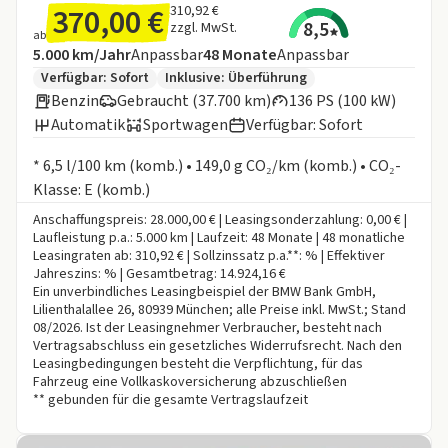
370,00 €
310,92 €
8,5
zzgl. MwSt.
ab
Angebotsdetails:
Inklusive Laufleistung
Laufzeit
5.000 km/Jahr
Anpassbar
48
Monate
Anpassbar
Zusätzliche Fahrzeuginformationen:
Verfügbar: Sofort
Inklusive:
Überführung
Benzin
Gebraucht (37.700 km)
136 PS (100 kW)
Automatik
Sportwagen
Verfügbar: Sofort
Informationen zum Kraftstoffverbrauch:
* 6,5 l/100 km (komb.) • 149,0 g CO₂/km (komb.) • CO₂-
Klasse: E (komb.)
Anschaffungspreis: 28.000,00 € | Leasingsonderzahlung: 0,00 € |
Laufleistung p.a.: 5.000 km | Laufzeit: 48 Monate | 48 monatliche
Leasingraten ab: 310,92 € | Sollzinssatz p.a.**: % | Effektiver
Jahreszins: % | Gesamtbetrag: 14.924,16 €
Ein unverbindliches Leasingbeispiel der BMW Bank GmbH,
Lilienthalallee 26, 80939 München; alle Preise inkl. MwSt.; Stand
08/2026. Ist der Leasingnehmer Verbraucher, besteht nach
Vertragsabschluss ein gesetzliches Widerrufsrecht. Nach den
Leasingbedingungen besteht die Verpflichtung, für das
Fahrzeug eine Vollkaskoversicherung abzuschließen
** gebunden für die gesamte Vertragslaufzeit