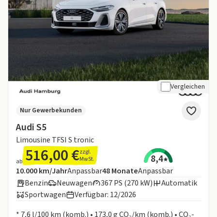
Vergleichen
Nur Gewerbekunden
Audi S5
Limousine TFSI S tronic
516,00 €
zzgl.
8,4
MwSt.
ab
Angebotsdetails:
Inklusive Laufleistung
Laufzeit
10.000 km/Jahr
Anpassbar
48
Monate
Anpassbar
Benzin
Neuwagen
367 PS (270 kW)
Automatik
Sportwagen
Verfügbar: 12/2026
Informationen zum Kraftstoffverbrauch:
* 7,6 l/100 km (komb.) • 173,0 g CO₂/km (komb.) • CO₂-