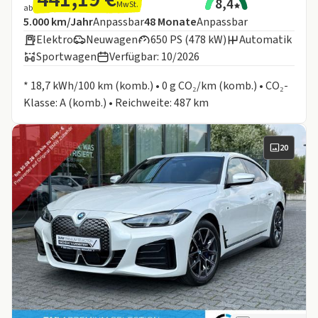
8,4
MwSt.
ab
Angebotsdetails:
Inklusive Laufleistung
Laufzeit
5.000 km/Jahr
Anpassbar
48
Monate
Anpassbar
Elektro
Neuwagen
650 PS (478 kW)
Automatik
Sportwagen
Verfügbar: 10/2026
Informationen zum Kraftstoffverbrauch:
* 18,7 kWh/100 km (komb.) • 0 g CO₂/km (komb.) • CO₂-
Klasse: A (komb.) • Reichweite: 487 km
20