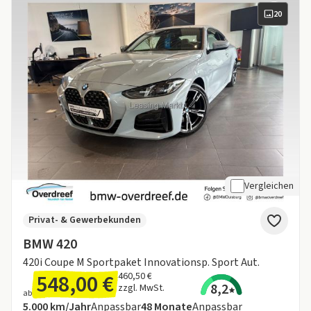
20
Vergleichen
Privat- & Gewerbekunden
BMW 420
420i Coupe M Sportpaket Innovationsp. Sport Aut.
548,00 €
460,50 €
8,2
zzgl. MwSt.
ab
Angebotsdetails:
Inklusive Laufleistung
Laufzeit
5.000 km/Jahr
Anpassbar
48
Monate
Anpassbar