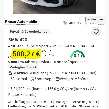
Vergleichen
Privat- & Gewerbekunden
BMW 420
420i Gran Coupe M Sport AHK 360°KAM RFK NAVI LM
508,27 €
427,12 €
8,1
zzgl. MwSt.
ab
Angebotsdetails:
Inklusive Laufleistung
Laufzeit
5.000 km/Jahr
Anpassbar
48
Monate
Anpassbar
Zusätzliche Fahrzeuginformationen:
Verfügbar: Sofort
Benzin
Gebraucht (15.213 km)
184 PS (135 kW)
Automatik
Sportwagen
Verfügbar: Sofort
Informationen zum Kraftstoffverbrauch:
* 7,3 l/100 km (komb.) • 166,0 g CO₂/km (komb.) • CO₂-
Klasse: F (komb.)
Anschaffungspreis: 47.300,00 € | Leasingsonderzahlung: 0,00 € |
Laufleistung p.a.: 5.000 km | Laufzeit: 48 Monate | 48 monatliche