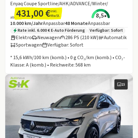
Enyaq Coupe Sportline/AHK/ADVANCE/Winter/
431,00 €
inkl.
8,5
MwSt.
ab
Angebotsdetails:
Inklusive Laufleistung
Laufzeit
10.000 km/Jahr
Anpassbar
48
Monate
Anpassbar
Zusätzliche Fahrzeuginformationen:
Rate inkl. 6.000 € E-Auto Förderung
Verfügbar: Sofort
Elektro
Neuwagen
286 PS (210 kW)
Automatik
Sportwagen
Verfügbar: Sofort
Informationen zum Kraftstoffverbrauch:
* 15,6 kWh/100 km (komb.) • 0 g CO₂/km (komb.) • CO₂-
Klasse: A (komb.) • Reichweite: 568 km
15