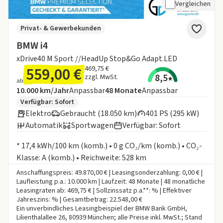
Vergleichen
Privat- & Gewerbekunden
BMW i4
xDrive40 M Sport //HeadUp Stop&Go Adapt.LED
559,00 €
469,75 €
8,5
zzgl. MwSt.
ab
Angebotsdetails:
Inklusive Laufleistung
Laufzeit
10.000 km/Jahr
Anpassbar
48
Monate
Anpassbar
Zusätzliche Fahrzeuginformationen:
Verfügbar: Sofort
Elektro
Gebraucht (18.050 km)
401 PS (295 kW)
Automatik
Sportwagen
Verfügbar: Sofort
Informationen zum Kraftstoffverbrauch:
* 17,4 kWh/100 km (komb.) • 0 g CO₂/km (komb.) • CO₂-
Klasse: A (komb.) • Reichweite: 528 km
Anschaffungspreis: 49.870,00 € | Leasingsonderzahlung: 0,00 € |
Laufleistung p.a.: 10.000 km | Laufzeit: 48 Monate | 48 monatliche
Leasingraten ab: 469,75 € | Sollzinssatz p.a.**: % | Effektiver
Jahreszins: % | Gesamtbetrag: 22.548,00 €
Ein unverbindliches Leasingbeispiel der BMW Bank GmbH,
Lilienthalallee 26, 80939 München; alle Preise inkl. MwSt.; Stand