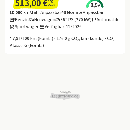
513,00 €
zzgl.
8,5
MwSt.
ab
Angebotsdetails:
Inklusive Laufleistung
Laufzeit
10.000 km/Jahr
Anpassbar
48
Monate
Anpassbar
Benzin
Neuwagen
367 PS (270 kW)
Automatik
Sportwagen
Verfügbar: 12/2026
Informationen zum Kraftstoffverbrauch:
* 7,8 l/100 km (komb.) • 176,0 g CO₂/km (komb.) • CO₂-
Klasse: G (komb.)