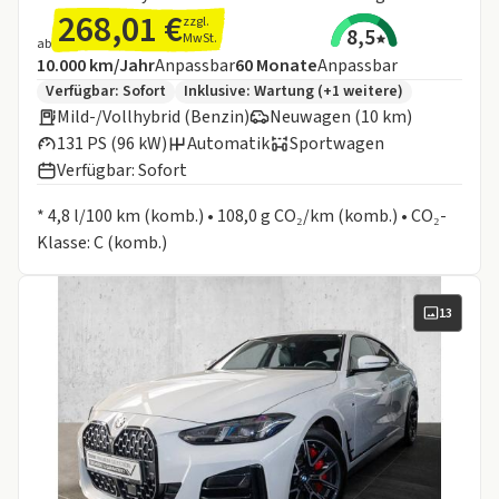
268,01 €
zzgl.
8,5
MwSt.
ab
Angebotsdetails:
Inklusive Laufleistung
Laufzeit
10.000 km/Jahr
Anpassbar
60
Monate
Anpassbar
Zusätzliche Fahrzeuginformationen:
Verfügbar: Sofort
Inklusive:
Wartung
(+1 weitere)
Mild-/Vollhybrid (Benzin)
Neuwagen (10 km)
131 PS (96 kW)
Automatik
Sportwagen
Verfügbar: Sofort
Informationen zum Kraftstoffverbrauch:
* 4,8 l/100 km (komb.) • 108,0 g CO₂/km (komb.) • CO₂-
Klasse: C (komb.)
13