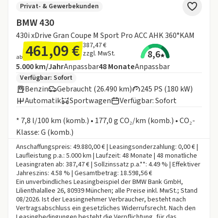
Privat- & Gewerbekunden
BMW 430
430i xDrive Gran Coupe M Sport Pro ACC AHK 360°KAM
461,09 €
387,47 €
8,6
zzgl. MwSt.
ab
Angebotsdetails:
Inklusive Laufleistung
Laufzeit
5.000 km/Jahr
Anpassbar
48
Monate
Anpassbar
Zusätzliche Fahrzeuginformationen:
Verfügbar: Sofort
Benzin
Gebraucht (26.490 km)
245 PS (180 kW)
Automatik
Sportwagen
Verfügbar: Sofort
Informationen zum Kraftstoffverbrauch:
* 7,8 l/100 km (komb.) • 177,0 g CO₂/km (komb.) • CO₂-
Klasse: G (komb.)
Anschaffungspreis: 49.880,00 € | Leasingsonderzahlung: 0,00 € |
Laufleistung p.a.: 5.000 km | Laufzeit: 48 Monate | 48 monatliche
Leasingraten ab: 387,47 € | Sollzinssatz p.a.**: 4.49 % | Effektiver
Jahreszins: 4.58 % | Gesamtbetrag: 18.598,56 €
Ein unverbindliches Leasingbeispiel der BMW Bank GmbH,
Lilienthalallee 26, 80939 München; alle Preise inkl. MwSt.; Stand
08/2026. Ist der Leasingnehmer Verbraucher, besteht nach
Vertragsabschluss ein gesetzliches Widerrufsrecht. Nach den
Leasingbedingungen besteht die Verpflichtung, für das