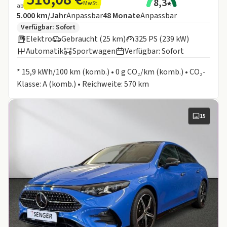
8,3
MwSt.
ab
Angebotsdetails:
Inklusive Laufleistung
Laufzeit
5.000 km/Jahr
Anpassbar
48
Monate
Anpassbar
Zusätzliche Fahrzeuginformationen:
Verfügbar: Sofort
Elektro
Gebraucht (25 km)
325 PS (239 kW)
Automatik
Sportwagen
Verfügbar: Sofort
Informationen zum Kraftstoffverbrauch:
* 15,9 kWh/100 km (komb.) • 0 g CO₂/km (komb.) • CO₂-
Klasse: A (komb.) • Reichweite: 570 km
15