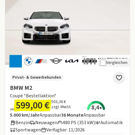
Vergleichen
Privat- & Gewerbekunden
BMW M2
Coupé *Bestellaktion*
599,00 €
503,36 €
8,4
zzgl. MwSt.
ab
Angebotsdetails:
Inklusive Laufleistung
Laufzeit
5.000 km/Jahr
Anpassbar
36
Monate
Anpassbar
Benzin
Neuwagen
480 PS (353 kW)
Automatik
Sportwagen
Verfügbar: 11/2026