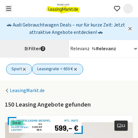
🚗 Audi Gebrauchtwagen Deals – nur für kurze Zeit: Jetzt
attraktive Angebote entdecken! 🚗
Filter
Relevanz
2
Sport
Leasingrate < 650 €
2 aktive Filter
LeasingMarkt.de
150
Leasing Angebote gefunden
Deal
12