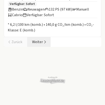
Zusätzliche Fahrzeuginformationen:
Verfügbar: Sofort
Benzin
Neuwagen
132 PS (97 kW)
Manuell
Cabrio
Verfügbar: Sofort
Informationen zum Kraftstoffverbrauch:
* 6,2 l/100 km (komb.) • 140,0 g CO₂/km (komb.) • CO₂-
Klasse: E (komb.)
Zurück
Weiter