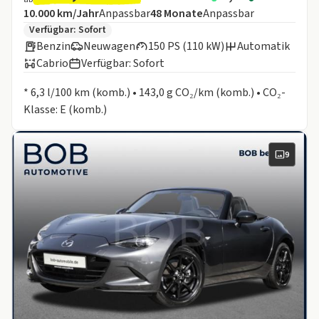
Angebotsdetails:
Inklusive Laufleistung
Laufzeit
10.000 km/Jahr
Anpassbar
48
Monate
Anpassbar
Zusätzliche Fahrzeuginformationen:
Verfügbar: Sofort
Benzin
Neuwagen
150 PS (110 kW)
Automatik
Cabrio
Verfügbar: Sofort
Informationen zum Kraftstoffverbrauch:
* 6,3 l/100 km (komb.) • 143,0 g CO₂/km (komb.) • CO₂-
Klasse: E (komb.)
9