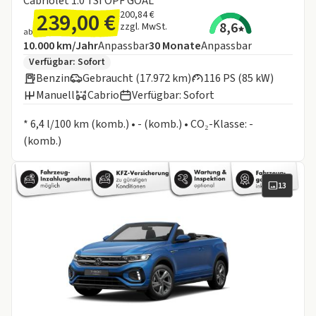
Cabriolet 1.0 TSI OPF GOAL
239,00 €
200,84 €
8,6
zzgl. MwSt.
ab
Angebotsdetails:
Inklusive Laufleistung
Laufzeit
10.000 km/Jahr
Anpassbar
30
Monate
Anpassbar
Zusätzliche Fahrzeuginformationen:
Verfügbar: Sofort
Benzin
Gebraucht (17.972 km)
116 PS (85 kW)
Manuell
Cabrio
Verfügbar: Sofort
Informationen zum Kraftstoffverbrauch:
* 6,4 l/100 km (komb.) • - (komb.) • CO₂-Klasse: -
(komb.)
13