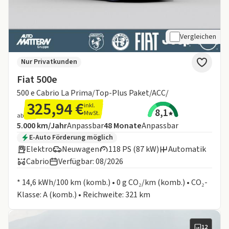
Vergleichen
Nur Privatkunden
Fiat 500e
500 e Cabrio La Prima/Top-Plus Paket/ACC/
325,94 €
inkl.
8,1
MwSt.
ab
Angebotsdetails:
Inklusive Laufleistung
Laufzeit
5.000 km/Jahr
Anpassbar
48
Monate
Anpassbar
Zusätzliche Fahrzeuginformationen:
E-Auto Förderung möglich
Elektro
Neuwagen
118 PS (87 kW)
Automatik
Cabrio
Verfügbar: 08/2026
Informationen zum Kraftstoffverbrauch:
* 14,6 kWh/100 km (komb.) • 0 g CO₂/km (komb.) • CO₂-
Klasse: A (komb.) • Reichweite: 321 km
12