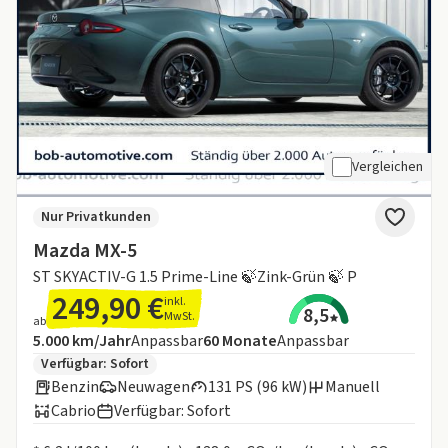
Vergleichen
Nur Privatkunden
Mazda MX-5
ST SKYACTIV-G 1.5 Prime-Line 🍃Zink-Grün 🍃 P
249,90 €
inkl.
8,5
MwSt.
ab
Angebotsdetails:
Inklusive Laufleistung
Laufzeit
5.000 km/Jahr
Anpassbar
60
Monate
Anpassbar
Zusätzliche Fahrzeuginformationen:
Verfügbar: Sofort
Benzin
Neuwagen
131 PS (96 kW)
Manuell
Cabrio
Verfügbar: Sofort
Informationen zum Kraftstoffverbrauch: