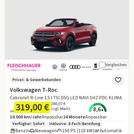
Vergleichen
Privat- & Gewerbekunden
Volkswagen T-Roc
Cabriolet R-Line 1.5 l TSI DSG LED NAVI SHZ PDC KLIMA
319,00 €
268,07 €
8,6
zzgl. MwSt.
ab
Angebotsdetails:
Inklusive Laufleistung
Laufzeit
10.000 km/Jahr
Anpassbar
24
Monate
Anpassbar
Zusätzliche Fahrzeuginformationen:
Verfügbar: Sofort
Inklusive:
8-Fach-Bereifung
Benzin
Neuwagen
150 PS (110 kW)
Automatik