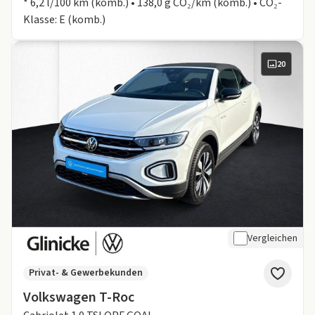
* 6,2 l/100 km (komb.) • 138,0 g CO₂/km (komb.) • CO₂-
Klasse: E (komb.)
20
Vergleichen
Privat- & Gewerbekunden
Volkswagen T-Roc