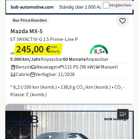
Vergleichen
Nur Privatkunden
Mazda MX-5
ST SKYACTIV-G 1.5 Prime-Line P
245,00 €
inkl.
8,5
MwSt.
ab
Angebotsdetails:
Inklusive Laufleistung
Laufzeit
5.000 km/Jahr
Anpassbar
60
Monate
Anpassbar
Benzin
Neuwagen
131 PS (96 kW)
Manuell
Cabrio
Verfügbar: 11/2026
Informationen zum Kraftstoffverbrauch:
* 6,2 l/100 km (komb.) • 138,0 g CO₂/km (komb.) • CO₂-
Klasse: E (komb.)
7