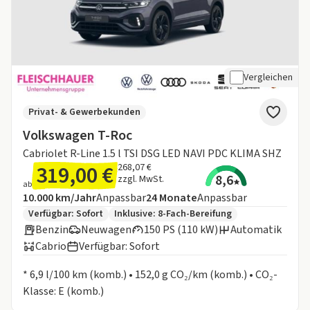
Vergleichen
Privat- & Gewerbekunden
Volkswagen T-Roc
Cabriolet R-Line 1.5 l TSI DSG LED NAVI PDC KLIMA SHZ
319,00 €
268,07 €
8,6
zzgl. MwSt.
ab
Angebotsdetails:
Inklusive Laufleistung
Laufzeit
10.000 km/Jahr
Anpassbar
24
Monate
Anpassbar
Zusätzliche Fahrzeuginformationen:
Verfügbar: Sofort
Inklusive:
8-Fach-Bereifung
Benzin
Neuwagen
150 PS (110 kW)
Automatik
Cabrio
Verfügbar: Sofort
Informationen zum Kraftstoffverbrauch:
* 6,9 l/100 km (komb.) • 152,0 g CO₂/km (komb.) • CO₂-
Klasse: E (komb.)