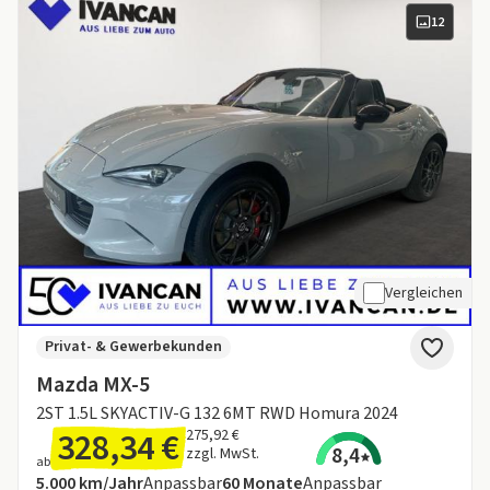
12
Vergleichen
Privat- & Gewerbekunden
Mazda MX-5
2ST 1.5L SKYACTIV-G 132 6MT RWD Homura 2024
328,34 €
275,92 €
8,4
zzgl. MwSt.
ab
Angebotsdetails:
Inklusive Laufleistung
Laufzeit
5.000 km/Jahr
Anpassbar
60
Monate
Anpassbar