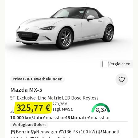
Vergleichen
Privat- & Gewerbekunden
Mazda MX-5
ST Exclusive-Line Matrix LED Bose Keyless
325,77 €
273,76 €
8,3
zzgl. MwSt.
ab
Angebotsdetails:
Inklusive Laufleistung
Laufzeit
10.000 km/Jahr
Anpassbar
48
Monate
Anpassbar
Zusätzliche Fahrzeuginformationen:
Verfügbar: Sofort
Benzin
Neuwagen
136 PS (100 kW)
Manuell