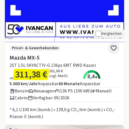
Vergleichen
Privat- & Gewerbekunden
Mazda MX-5
2ST 1.5L SKYACTIV-G 136ps 6MT RWD Kazari
311,38 €
261,66 €
8,4
zzgl. MwSt.
ab
Angebotsdetails:
Inklusive Laufleistung
Laufzeit
5.000 km/Jahr
Anpassbar
60
Monate
Anpassbar
Benzin
Neuwagen
136 PS (100 kW)
Manuell
Cabrio
Verfügbar: 09/2026
Informationen zum Kraftstoffverbrauch:
* 6,1 l/100 km (komb.) • 139,0 g CO₂/km (komb.) • CO₂-
Klasse: E (komb.)