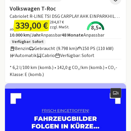
Volkswagen T-Roc
Cabriolet R-LINE TSI DSG CARPLAY AHK EINPARKHILFE SITZHEIZUNG
339,00 €
284,87 €
8,5
zzgl. MwSt.
ab
Angebotsdetails:
Inklusive Laufleistung
Laufzeit
10.000 km/Jahr
Anpassbar
48
Monate
Anpassbar
Zusätzliche Fahrzeuginformationen:
Verfügbar: Sofort
Benzin
Gebraucht (9.798 km)
150 PS (110 kW)
Automatik
Cabrio
Verfügbar: Sofort
Informationen zum Kraftstoffverbrauch:
* 6,2 l/100 km (komb.) • 142,0 g CO₂/km (komb.) • CO₂-
Klasse: E (komb.)
1