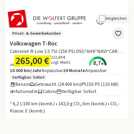
Vergleichen
Privat- & Gewerbekunden
Volkswagen T-Roc
Cabriolet R-Line 1.5 TSI (150 PS) DSG*AHK*NAVI*CARPLAY*ACC*
265,00 €
222,69 €
8,7
zzgl. MwSt.
ab
Angebotsdetails:
Inklusive Laufleistung
Laufzeit
10.000 km/Jahr
Anpassbar
24
Monate
Anpassbar
Zusätzliche Fahrzeuginformationen:
Verfügbar: Sofort
Benzin
Gebraucht (24.400 km)
150 PS (110 kW)
Automatik
Cabrio
Verfügbar: Sofort
Informationen zum Kraftstoffverbrauch:
* 6,2 l/100 km (komb.) • 142,0 g CO₂/km (komb.) • CO₂-
Klasse: E (komb.)