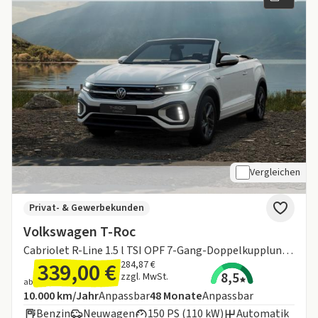
Vergleichen
Privat- & Gewerbekunden
Volkswagen T-Roc
Cabriolet R-Line 1.5 l TSI OPF 7-Gang-Doppelkupplungsgetriebe DSG
339,00 €
284,87 €
8,5
zzgl. MwSt.
ab
Angebotsdetails:
Inklusive Laufleistung
Laufzeit
10.000 km/Jahr
Anpassbar
48
Monate
Anpassbar
Benzin
Neuwagen
150 PS (110 kW)
Automatik