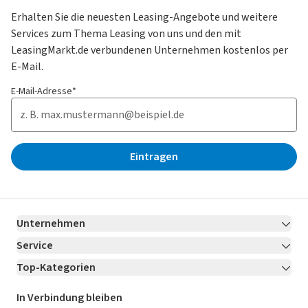
Erhalten Sie die neuesten Leasing-Angebote und weitere
Services zum Thema Leasing von uns und den mit
LeasingMarkt.de verbundenen Unternehmen kostenlos per
E-Mail.
E-Mail-Adresse*
Eintragen
Unternehmen
Service
Über LeasingMarkt.de
Top-Kategorien
Kontakt
Karriere
Jetzt bewerben!
Leasing Deals
Ratgeber
Für Händler
In Verbindung bleiben