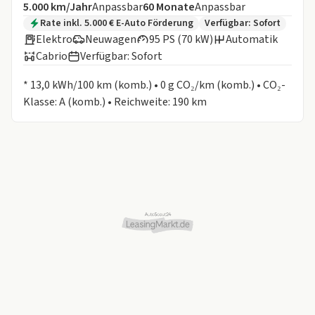
Angebotsdetails:
Inklusive Laufleistung
Laufzeit
5.000 km/Jahr
Anpassbar
60
Monate
Anpassbar
Zusätzliche Fahrzeuginformationen:
Rate inkl. 5.000 € E-Auto Förderung
Verfügbar: Sofort
Elektro
Neuwagen
95 PS (70 kW)
Automatik
Cabrio
Verfügbar: Sofort
Informationen zum Kraftstoffverbrauch:
* 13,0 kWh/100 km (komb.) • 0 g CO₂/km (komb.) • CO₂-
Klasse: A (komb.) • Reichweite: 190 km