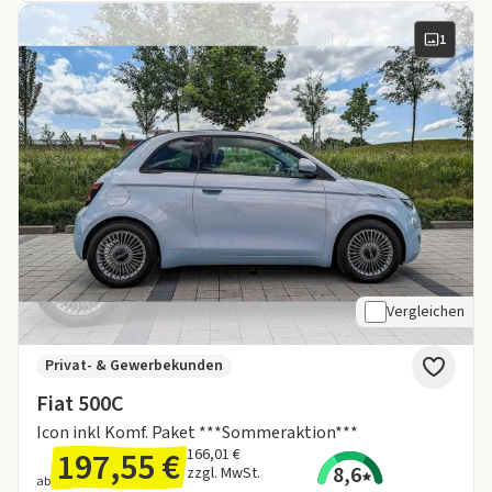
1
Vergleichen
Privat- & Gewerbekunden
Fiat 500C
Icon inkl Komf. Paket ***Sommeraktion***
197,55 €
166,01 €
8,6
zzgl. MwSt.
ab