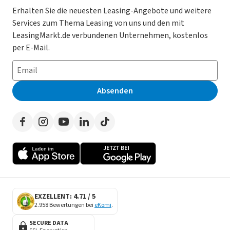
Gebrauchtwagen Leasing
Magazin
Kooperation mit AutoScout24
Erhalten Sie die neuesten Leasing-Angebote und weitere
Services zum Thema Leasing von uns und den mit
Leasing ohne Anzahlung
Datenschutz-Einstellungen
AGB
LeasingMarkt.de verbundenen Unternehmen, kostenlos
E-Auto Leasing
So funktioniert’s
Datenschutz
per E-Mail.
Privatleasing
Häufig gestellte Fragen
Impressum
Leasing-Vergleiche
Leasing-Lexikon
Erklärung zur Barrierefreiheit
Absenden
Herstellerverzeichnis
Auto-Tests
Presse
Händlerverzeichnis
Werben auf LeasingMarkt.de
Autoleasing in der Nähe
EXZELLENT: 4.71 / 5
2.958 Bewertungen bei
eKomi
.
SECURE DATA