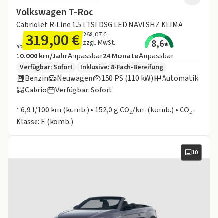
Volkswagen T-Roc
Cabriolet R-Line 1.5 l TSI DSG LED NAVI SHZ KLIMA
319,00 €
268,07 €
8,6
zzgl. MwSt.
ab
Angebotsdetails:
Inklusive Laufleistung
Laufzeit
10.000 km/Jahr
Anpassbar
24
Monate
Anpassbar
Zusätzliche Fahrzeuginformationen:
Verfügbar: Sofort
Inklusive:
8-Fach-Bereifung
Benzin
Neuwagen
150 PS (110 kW)
Automatik
Cabrio
Verfügbar: Sofort
Informationen zum Kraftstoffverbrauch:
* 6,9 l/100 km (komb.) • 152,0 g CO₂/km (komb.) • CO₂-
Klasse: E (komb.)
10