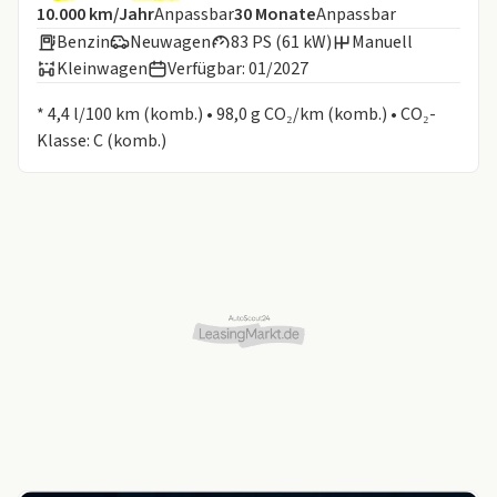
Angebotsdetails:
Inklusive Laufleistung
Laufzeit
10.000 km/Jahr
Anpassbar
30
Monate
Anpassbar
Benzin
Neuwagen
83 PS (61 kW)
Manuell
Kleinwagen
Verfügbar: 01/2027
Informationen zum Kraftstoffverbrauch:
* 4,4 l/100 km (komb.) • 98,0 g CO₂/km (komb.) • CO₂-
Klasse: C (komb.)