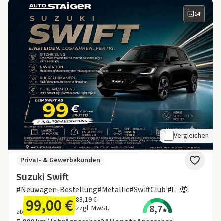
14
Vergleichen
Privat- & Gewerbekunden
Suzuki Swift
#Neuwagen-Bestellung#Metallic#SwiftClub #💶🤑
99,00 €
83,19 €
8,7
zzgl. MwSt.
ab