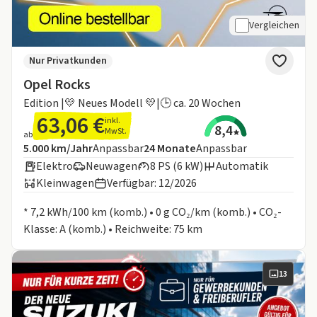
Vergleichen
Nur Privatkunden
Opel Rocks
Edition |💛 Neues Modell 💛|🕒 ca. 20 Wochen
63,06 €
inkl.
8,4
MwSt.
ab
Angebotsdetails:
Inklusive Laufleistung
Laufzeit
5.000 km/Jahr
Anpassbar
24
Monate
Anpassbar
Elektro
Neuwagen
8 PS (6 kW)
Automatik
Kleinwagen
Verfügbar: 12/2026
Informationen zum Kraftstoffverbrauch:
* 7,2 kWh/100 km (komb.) • 0 g CO₂/km (komb.) • CO₂-
Klasse: A (komb.) • Reichweite: 75 km
13