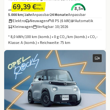
69,39 €
inkl.
8,5
MwSt.
ab
Angebotsdetails:
Inklusive Laufleistung
Laufzeit
5.000 km/Jahr
Anpassbar
24
Monate
Anpassbar
Elektro
Neuwagen
8 PS (6 kW)
Automatik
Kleinwagen
Verfügbar: 10/2026
Informationen zum Kraftstoffverbrauch:
* 8,0 kWh/100 km (komb.) • 0 g CO₂/km (komb.) • CO₂-
Klasse: A (komb.) • Reichweite: 75 km
6