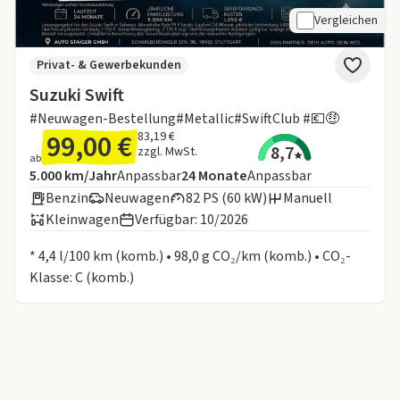
Vergleichen
Privat- & Gewerbekunden
Suzuki Swift
#Neuwagen-Bestellung#Metallic#SwiftClub #💶🤑
99,00 €
83,19 €
8,7
zzgl. MwSt.
ab
Angebotsdetails:
Inklusive Laufleistung
Laufzeit
5.000 km/Jahr
Anpassbar
24
Monate
Anpassbar
Benzin
Neuwagen
82 PS (60 kW)
Manuell
Kleinwagen
Verfügbar: 10/2026
Informationen zum Kraftstoffverbrauch:
* 4,4 l/100 km (komb.) • 98,0 g CO₂/km (komb.) • CO₂-
Klasse: C (komb.)