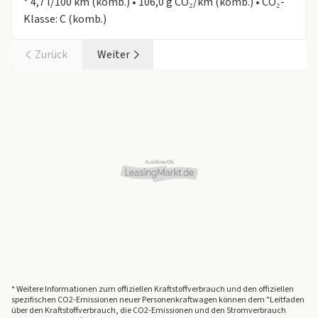
* 4,7 l/100 km (komb.) • 106,0 g CO₂/km (komb.) • CO₂-
Klasse: C (komb.)
Zurück
Weiter
* Weitere Informationen zum offiziellen Kraftstoffverbrauch und den offiziellen
spezifischen CO2-Emissionen neuer Personenkraftwagen können dem "Leitfaden
über den Kraftstoffverbrauch, die CO2-Emissionen und den Stromverbrauch