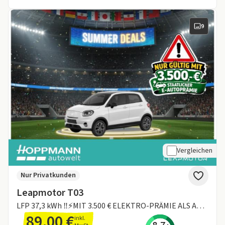
9
Vergleichen
Nur Privatkunden
Leapmotor T03
LFP 37,3 kWh ‼️⚡MIT 3.500 € ELEKTRO-PRÄMIE ALS ANZAHLUNG ⚡‼️ |
89,00 €
inkl.