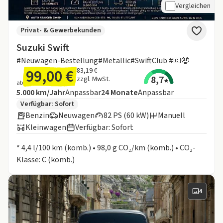
Vergleichen
Privat- & Gewerbekunden
Suzuki Swift
#Neuwagen-Bestellung#Metallic#SwiftClub #💶🤑
99,00 €
83,19 €
8,7
zzgl. MwSt.
ab
Angebotsdetails:
Inklusive Laufleistung
Laufzeit
5.000 km/Jahr
Anpassbar
24
Monate
Anpassbar
Zusätzliche Fahrzeuginformationen:
Verfügbar: Sofort
Benzin
Neuwagen
82 PS (60 kW)
Manuell
Kleinwagen
Verfügbar: Sofort
Informationen zum Kraftstoffverbrauch:
* 4,4 l/100 km (komb.) • 98,0 g CO₂/km (komb.) • CO₂-
Klasse: C (komb.)
4