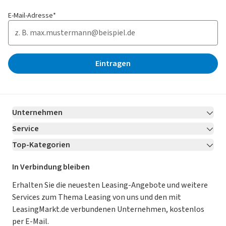
E-Mail-Adresse*
Eintragen
Unternehmen
Service
Über LeasingMarkt.de
Top-Kategorien
Kontakt
Karriere
Jetzt bewerben!
Leasing Deals
Ratgeber
Für Händler
In Verbindung bleiben
Gebrauchtwagen Leasing
Magazin
Kooperation mit AutoScout24
Erhalten Sie die neuesten Leasing-Angebote und weitere
Services zum Thema Leasing von uns und den mit
Leasing ohne Anzahlung
Datenschutz-Einstellungen
AGB
LeasingMarkt.de verbundenen Unternehmen, kostenlos
E-Auto Leasing
So funktioniert’s
Datenschutz
per E-Mail.