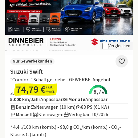
Vergleichen
Nur Gewerbekunden
Suzuki Swift
"Comfort" Schaltgetriebe - GEWERBE-Angebot
74,79 €
zzgl.
8,7
MwSt.
ab
Angebotsdetails:
Inklusive Laufleistung
Laufzeit
5.000 km/Jahr
Anpassbar
36
Monate
Anpassbar
Benzin
Neuwagen (10 km)
83 PS (61 kW)
Manuell
Kleinwagen
Verfügbar: 10/2026
Informationen zum Kraftstoffverbrauch:
* 4,4 l/100 km (komb.) • 98,0 g CO₂/km (komb.) • CO₂-
Klasse: C (komb.)