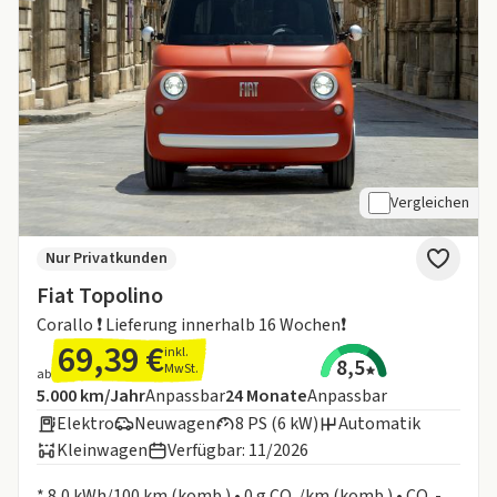
Vergleichen
Nur Privatkunden
Fiat Topolino
Corallo ❗️ Lieferung innerhalb 16 Wochen❗️
69,39 €
inkl.
8,5
MwSt.
ab
Angebotsdetails:
Inklusive Laufleistung
Laufzeit
5.000 km/Jahr
Anpassbar
24
Monate
Anpassbar
Elektro
Neuwagen
8 PS (6 kW)
Automatik
Kleinwagen
Verfügbar: 11/2026
Informationen zum Kraftstoffverbrauch:
* 8,0 kWh/100 km (komb.) • 0 g CO₂/km (komb.) • CO₂-