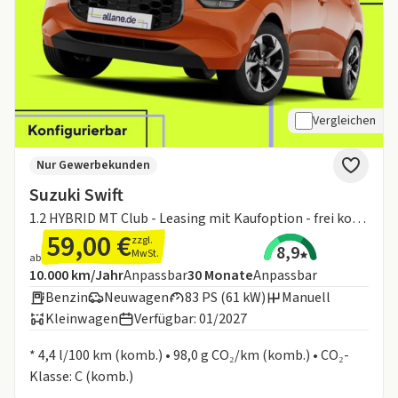
Vergleichen
Nur Gewerbekunden
Suzuki Swift
1.2 HYBRID MT Club - Leasing mit Kaufoption - frei konfigurierbar!
59,00 €
zzgl.
8,9
MwSt.
ab
Angebotsdetails:
Inklusive Laufleistung
Laufzeit
10.000 km/Jahr
Anpassbar
30
Monate
Anpassbar
Benzin
Neuwagen
83 PS (61 kW)
Manuell
Kleinwagen
Verfügbar: 01/2027
Informationen zum Kraftstoffverbrauch:
* 4,4 l/100 km (komb.) • 98,0 g CO₂/km (komb.) • CO₂-
Klasse: C (komb.)