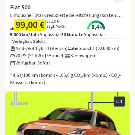
Fiat 500
Limousine | Stark reduzierte Bereitstellungskosten 🚀 | 2 Jahre Garantie❗️
99,00 €
83,19 €
8,4
zzgl. MwSt.
ab
Angebotsdetails:
Inklusive Laufleistung
Laufzeit
5.000 km/Jahr
Anpassbar
30
Monate
Anpassbar
Zusätzliche Fahrzeuginformationen:
Verfügbar: Sofort
Mild-/Vollhybrid (Benzin)
Gebraucht (22.000 km)
70 PS (51 kW)
Manuell
Kleinwagen
Verfügbar: Sofort
Informationen zum Kraftstoffverbrauch:
* 4,6 l/100 km (komb.) • 105,0 g CO₂/km (komb.) • CO₂-
Klasse: C (komb.)
5