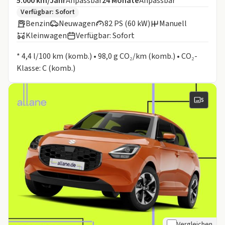
Angebotsdetails:
Inklusive Laufleistung
Laufzeit
5.000 km/Jahr
Anpassbar
24
Monate
Anpassbar
Zusätzliche Fahrzeuginformationen:
Verfügbar: Sofort
Benzin
Neuwagen
82 PS (60 kW)
Manuell
Kleinwagen
Verfügbar: Sofort
Informationen zum Kraftstoffverbrauch:
* 4,4 l/100 km (komb.) • 98,0 g CO₂/km (komb.) • CO₂-
Klasse: C (komb.)
5
Vergleichen