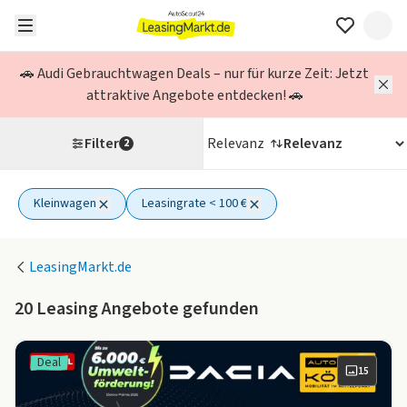
🚗 Audi Gebrauchtwagen Deals – nur für kurze Zeit: Jetzt
attraktive Angebote entdecken! 🚗
Filter
Relevanz
2
Kleinwagen
Leasingrate < 100 €
2 aktive Filter
LeasingMarkt.de
20
Leasing Angebote gefunden
Deal
15