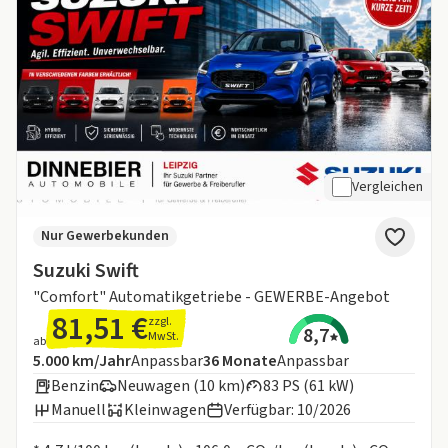
Vergleichen
Nur Gewerbekunden
Suzuki Swift
"Comfort" Automatikgetriebe - GEWERBE-Angebot
81,51 €
zzgl.
8,7
MwSt.
ab
Angebotsdetails:
Inklusive Laufleistung
Laufzeit
5.000 km/Jahr
Anpassbar
36
Monate
Anpassbar
Benzin
Neuwagen (10 km)
83 PS (61 kW)
Manuell
Kleinwagen
Verfügbar: 10/2026
Informationen zum Kraftstoffverbrauch: