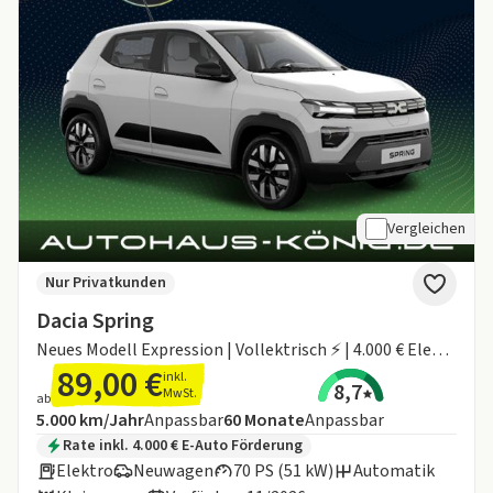
Vergleichen
Nur Privatkunden
Dacia Spring
Neues Modell Expression | Vollektrisch ⚡️ | 4.000 € Elektro-Prämie als Anzahlung (finanzierbar)
89,00 €
inkl.
8,7
MwSt.
ab
Angebotsdetails:
Inklusive Laufleistung
Laufzeit
5.000 km/Jahr
Anpassbar
60
Monate
Anpassbar
Zusätzliche Fahrzeuginformationen:
Rate inkl. 4.000 € E-Auto Förderung
Elektro
Neuwagen
70 PS (51 kW)
Automatik