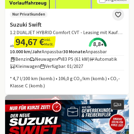
Nur Privatkunden
Suzuki Swift
1.2 DUALJET HYBRID Comfort CVT - Leasing mit Kaufoption - Vorlauffahrzeug!
94,67 €
inkl.
8,8
MwSt.
ab
Angebotsdetails:
Inklusive Laufleistung
Laufzeit
10.000 km/Jahr
Anpassbar
30
Monate
Anpassbar
Benzin
Neuwagen
83 PS (61 kW)
Automatik
Kleinwagen
Verfügbar: 01/2027
Informationen zum Kraftstoffverbrauch:
* 4,7 l/100 km (komb.) • 106,0 g CO₂/km (komb.) • CO₂-
Klasse: C (komb.)
13