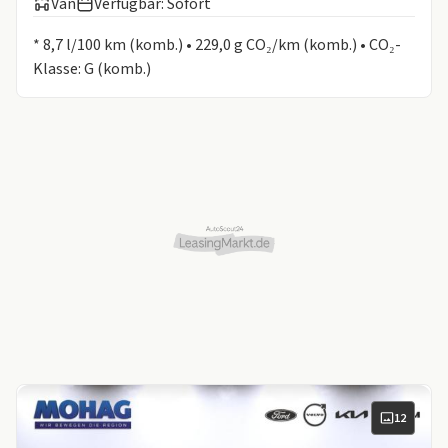
Van
Verfügbar: Sofort
Informationen zum Kraftstoffverbrauch:
* 8,7 l/100 km (komb.) • 229,0 g CO₂/km (komb.) • CO₂-
Klasse: G (komb.)
12