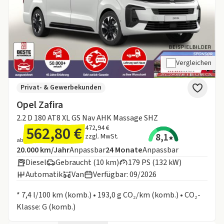
Vergleichen
Privat- & Gewerbekunden
Opel Zafira
2.2 D 180 AT8 XL GS Nav AHK Massage SHZ
562,80 €
472,94 €
8,1
zzgl. MwSt.
ab
Angebotsdetails:
Inklusive Laufleistung
Laufzeit
20.000 km/Jahr
Anpassbar
24
Monate
Anpassbar
Diesel
Gebraucht (10 km)
179 PS (132 kW)
Automatik
Van
Verfügbar: 09/2026
Informationen zum Kraftstoffverbrauch:
* 7,4 l/100 km (komb.) • 193,0 g CO₂/km (komb.) • CO₂-
Klasse: G (komb.)