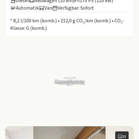
Diesel
Neuwagen (10 km)
170 PS (125 kW)
Automatik
Van
Verfügbar: Sofort
Informationen zum Kraftstoffverbrauch:
* 8,1 l/100 km (komb.) • 212,0 g CO₂/km (komb.) • CO₂-
Klasse: G (komb.)
13