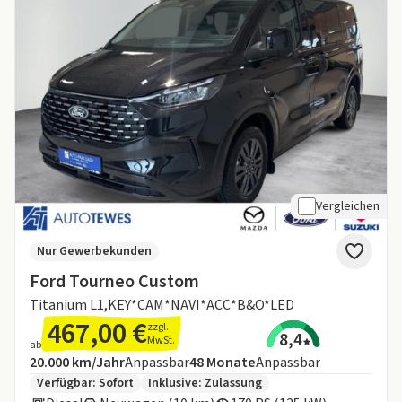
Vergleichen
Nur Gewerbekunden
Ford Tourneo Custom
Titanium L1,KEY*CAM*NAVI*ACC*B&O*LED
467,00 €
zzgl.
8,4
MwSt.
ab
Angebotsdetails:
Inklusive Laufleistung
Laufzeit
20.000 km/Jahr
Anpassbar
48
Monate
Anpassbar
Zusätzliche Fahrzeuginformationen:
Verfügbar: Sofort
Inklusive:
Zulassung