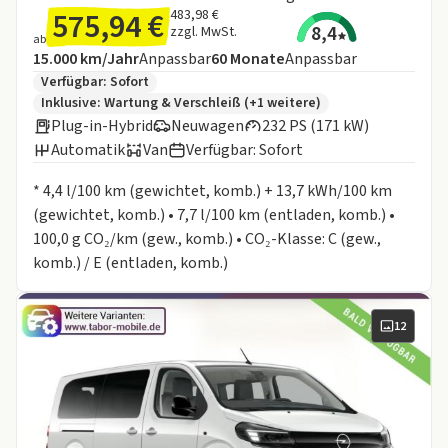
575,94 €
483,98 €
8,4
zzgl. MwSt.
ab
Angebotsdetails:
Inklusive Laufleistung
Laufzeit
15.000 km/Jahr
Anpassbar
60
Monate
Anpassbar
Zusätzliche Fahrzeuginformationen:
Verfügbar: Sofort
Inklusive:
Wartung & Verschleiß
(+1 weitere)
Plug-in-Hybrid
Neuwagen
232 PS (171 kW)
Automatik
Van
Verfügbar: Sofort
Informationen zum Kraftstoffverbrauch:
* 4,4 l/100 km (gewichtet, komb.) + 13,7 kWh/100 km
(gewichtet, komb.) • 7,7 l/100 km (entladen, komb.) •
100,0 g CO₂/km (gew., komb.) • CO₂-Klasse: C (gew.,
komb.) / E (entladen, komb.)
12