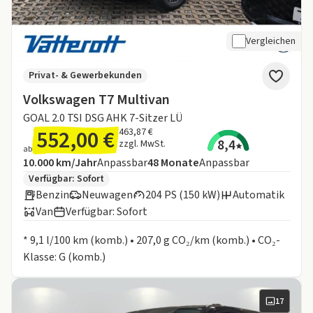
Vergleichen
Privat- & Gewerbekunden
Volkswagen T7 Multivan
GOAL 2.0 TSI DSG AHK 7-Sitzer LÜ
552,00 €
463,87 €
8,4
zzgl. MwSt.
ab
Angebotsdetails:
Inklusive Laufleistung
Laufzeit
10.000 km/Jahr
Anpassbar
48
Monate
Anpassbar
Zusätzliche Fahrzeuginformationen:
Verfügbar: Sofort
Benzin
Neuwagen
204 PS (150 kW)
Automatik
Van
Verfügbar: Sofort
Informationen zum Kraftstoffverbrauch:
* 9,1 l/100 km (komb.) • 207,0 g CO₂/km (komb.) • CO₂-
Klasse: G (komb.)
17