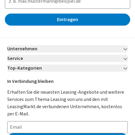
Eintragen
Unternehmen
Service
Über LeasingMarkt.de
Top-Kategorien
Kontakt
Karriere
Jetzt bewerben!
Leasing Deals
Ratgeber
Für Händler
In Verbindung bleiben
Gebrauchtwagen Leasing
Magazin
Kooperation mit AutoScout24
Erhalten Sie die neuesten Leasing-Angebote und weitere
Services zum Thema Leasing von uns und den mit
Leasing ohne Anzahlung
Datenschutz-Einstellungen
AGB
LeasingMarkt.de verbundenen Unternehmen, kostenlos
E-Auto Leasing
So funktioniert’s
Datenschutz
per E-Mail.
Privatleasing
Häufig gestellte Fragen
Impressum
Leasing-Vergleiche
Leasing-Lexikon