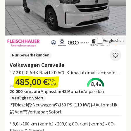
Vergleichen
Nur Gewerbekunden
Volkswagen Caravelle
T7 2.0TDI AHK Navi LED ACC Klimaautomatik ++ sofort Verfügbar ++
485,00 €
zzgl.
8,4
MwSt.
ab
Angebotsdetails:
Inklusive Laufleistung
Laufzeit
20.000 km/Jahr
Anpassbar
48
Monate
Anpassbar
Zusätzliche Fahrzeuginformationen:
Verfügbar: Sofort
Diesel
Neuwagen
150 PS (110 kW)
Automatik
Van
Verfügbar: Sofort
Informationen zum Kraftstoffverbrauch:
* 8,0 l/100 km (komb.) • 209,0 g CO₂/km (komb.) • CO₂-