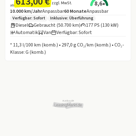
613,00 €
8,6
zzgl. MwSt.
ab
Angebotsdetails:
Inklusive Laufleistung
Laufzeit
10.000 km/Jahr
Anpassbar
60
Monate
Anpassbar
Zusätzliche Fahrzeuginformationen:
Verfügbar: Sofort
Inklusive:
Überführung
Diesel
Gebraucht (50.700 km)
177 PS (130 kW)
Automatik
Van
Verfügbar: Sofort
Informationen zum Kraftstoffverbrauch:
* 11,3 l/100 km (komb.) • 297,0 g CO₂/km (komb.) • CO₂-
Klasse: G (komb.)