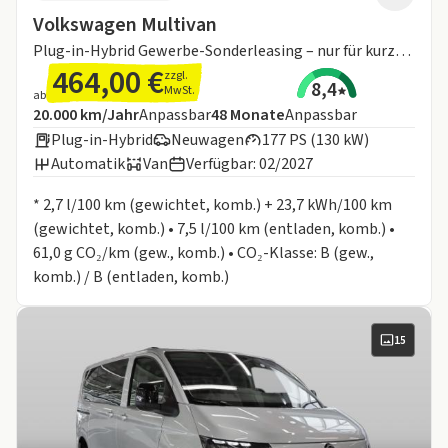
Volkswagen Multivan
Plug-in-Hybrid Gewerbe-Sonderleasing – nur für kurze Zeit!
464,00 €
zzgl.
8,4
MwSt.
ab
Angebotsdetails:
Inklusive Laufleistung
Laufzeit
20.000 km/Jahr
Anpassbar
48
Monate
Anpassbar
Plug-in-Hybrid
Neuwagen
177 PS (130 kW)
Automatik
Van
Verfügbar: 02/2027
Informationen zum Kraftstoffverbrauch:
* 2,7 l/100 km (gewichtet, komb.) + 23,7 kWh/100 km
(gewichtet, komb.) • 7,5 l/100 km (entladen, komb.) •
61,0 g CO₂/km (gew., komb.) • CO₂-Klasse: B (gew.,
komb.) / B (entladen, komb.)
15