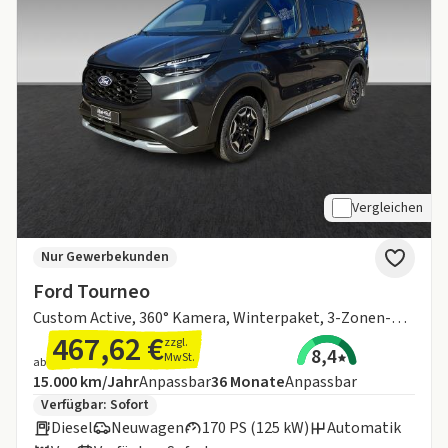
Vergleichen
Nur Gewerbekunden
Ford Tourneo
Custom Active, 360° Kamera, Winterpaket, 3-Zonen-Klimaanlage
467,62 €
zzgl.
8,4
MwSt.
ab
Angebotsdetails:
Inklusive Laufleistung
Laufzeit
15.000 km/Jahr
Anpassbar
36
Monate
Anpassbar
Zusätzliche Fahrzeuginformationen:
Verfügbar: Sofort
Diesel
Neuwagen
170 PS (125 kW)
Automatik