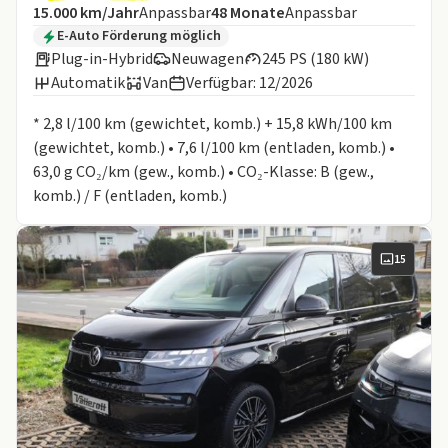
Angebotsdetails:
Inklusive Laufleistung
Laufzeit
15.000 km/Jahr
Anpassbar
48
Monate
Anpassbar
Zusätzliche Fahrzeuginformationen:
E-Auto Förderung möglich
Plug-in-Hybrid
Neuwagen
245 PS (180 kW)
Automatik
Van
Verfügbar: 12/2026
Informationen zum Kraftstoffverbrauch:
* 2,8 l/100 km (gewichtet, komb.) + 15,8 kWh/100 km
(gewichtet, komb.) • 7,6 l/100 km (entladen, komb.) •
63,0 g CO₂/km (gew., komb.) • CO₂-Klasse: B (gew.,
komb.) / F (entladen, komb.)
15