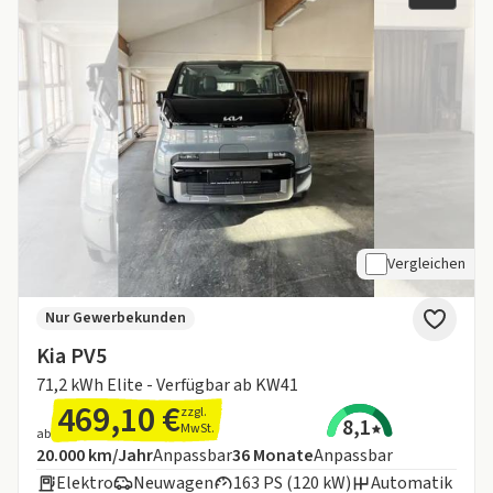
Vergleichen
Nur Gewerbekunden
Kia PV5
71,2 kWh Elite - Verfügbar ab KW41
469,10 €
zzgl.
8,1
MwSt.
ab
Angebotsdetails:
Inklusive Laufleistung
Laufzeit
20.000 km/Jahr
Anpassbar
36
Monate
Anpassbar
Elektro
Neuwagen
163 PS (120 kW)
Automatik