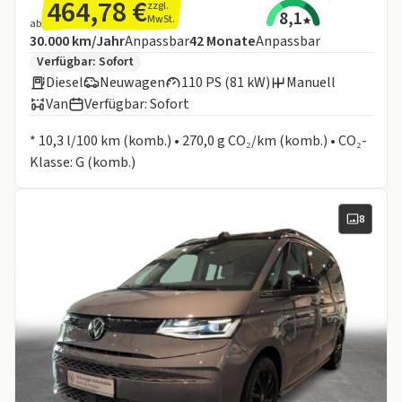
464,78 €
zzgl.
8,1
MwSt.
ab
Angebotsdetails:
Inklusive Laufleistung
Laufzeit
30.000 km/Jahr
Anpassbar
42
Monate
Anpassbar
Zusätzliche Fahrzeuginformationen:
Verfügbar: Sofort
Diesel
Neuwagen
110 PS (81 kW)
Manuell
Van
Verfügbar: Sofort
Informationen zum Kraftstoffverbrauch:
* 10,3 l/100 km (komb.) • 270,0 g CO₂/km (komb.) • CO₂-
Klasse: G (komb.)
8