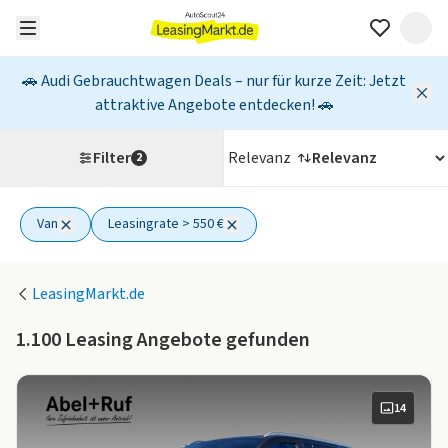
🚗 Audi Gebrauchtwagen Deals – nur für kurze Zeit: Jetzt
attraktive Angebote entdecken! 🚗
Filter
Relevanz
2
Van
Leasingrate > 550 €
2 aktive Filter
LeasingMarkt.de
1.100
Leasing Angebote gefunden
14