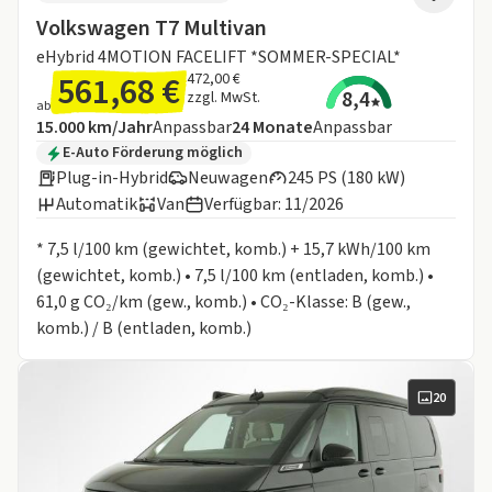
Volkswagen T7 Multivan
eHybrid 4MOTION FACELIFT *SOMMER-SPECIAL*
561,68 €
472,00 €
8,4
zzgl. MwSt.
ab
Angebotsdetails:
Inklusive Laufleistung
Laufzeit
15.000 km/Jahr
Anpassbar
24
Monate
Anpassbar
Zusätzliche Fahrzeuginformationen:
E-Auto Förderung möglich
Plug-in-Hybrid
Neuwagen
245 PS (180 kW)
Automatik
Van
Verfügbar: 11/2026
Informationen zum Kraftstoffverbrauch:
* 7,5 l/100 km (gewichtet, komb.) + 15,7 kWh/100 km
(gewichtet, komb.) • 7,5 l/100 km (entladen, komb.) •
61,0 g CO₂/km (gew., komb.) • CO₂-Klasse: B (gew.,
komb.) / B (entladen, komb.)
20