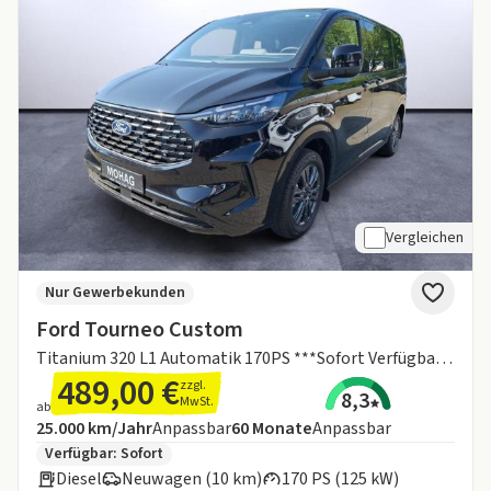
Vergleichen
Nur Gewerbekunden
Ford Tourneo Custom
Titanium 320 L1 Automatik 170PS ***Sofort Verfügbar***
489,00 €
zzgl.
8,3
MwSt.
ab
Angebotsdetails:
Inklusive Laufleistung
Laufzeit
25.000 km/Jahr
Anpassbar
60
Monate
Anpassbar
Zusätzliche Fahrzeuginformationen:
Verfügbar: Sofort
Diesel
Neuwagen (10 km)
170 PS (125 kW)