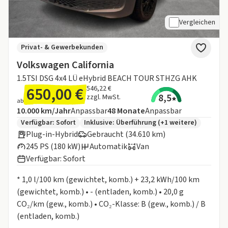
Vergleichen
Privat- & Gewerbekunden
Volkswagen California
1.5TSI DSG 4x4 LÜ eHybrid BEACH TOUR STHZG AHK
650,00 €
546,22 €
8,5
zzgl. MwSt.
ab
Angebotsdetails:
Inklusive Laufleistung
Laufzeit
10.000 km/Jahr
Anpassbar
48
Monate
Anpassbar
Zusätzliche Fahrzeuginformationen:
Verfügbar: Sofort
Inklusive:
Überführung
(+1 weitere)
Plug-in-Hybrid
Gebraucht (34.610 km)
245 PS (180 kW)
Automatik
Van
Verfügbar: Sofort
Informationen zum Kraftstoffverbrauch:
* 1,0 l/100 km (gewichtet, komb.) + 23,2 kWh/100 km
(gewichtet, komb.) • - (entladen, komb.) • 20,0 g
CO₂/km (gew., komb.) • CO₂-Klasse: B (gew., komb.) / B
(entladen, komb.)