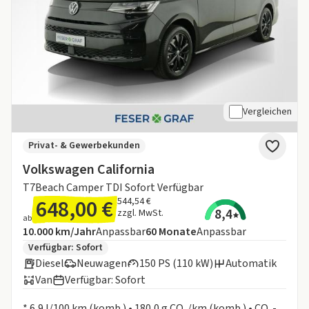
Vergleichen
Privat- & Gewerbekunden
Volkswagen California
T7Beach Camper TDI Sofort Verfügbar
648,00 €
544,54 €
8,4
zzgl. MwSt.
ab
Angebotsdetails:
Inklusive Laufleistung
Laufzeit
10.000 km/Jahr
Anpassbar
60
Monate
Anpassbar
Zusätzliche Fahrzeuginformationen:
Verfügbar: Sofort
Diesel
Neuwagen
150 PS (110 kW)
Automatik
Van
Verfügbar: Sofort
Informationen zum Kraftstoffverbrauch:
* 6,9 l/100 km (komb.) • 180,0 g CO₂/km (komb.) • CO₂-