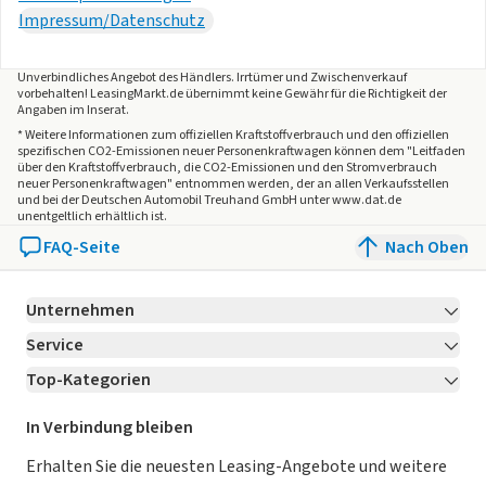
Impressum/Datenschutz
Unverbindliches Angebot des
Händlers
. Irrtümer und Zwischenverkauf
vorbehalten! LeasingMarkt.de übernimmt keine Gewähr für die Richtigkeit der
Angaben im Inserat.
* Weitere Informationen zum offiziellen Kraftstoffverbrauch und den offiziellen
spezifischen CO2-Emissionen neuer Personenkraftwagen können dem "Leitfaden
über den Kraftstoffverbrauch, die CO2-Emissionen und den Stromverbrauch
neuer Personenkraftwagen" entnommen werden, der an allen Verkaufsstellen
und bei der Deutschen Automobil Treuhand GmbH unter www.dat.de
unentgeltlich erhältlich ist.
FAQ-Seite
Nach Oben
Unternehmen
Service
Über LeasingMarkt.de
Top-Kategorien
Kontakt
Karriere
Jetzt bewerben!
Leasing Deals
Ratgeber
Für Händler
In Verbindung bleiben
Gebrauchtwagen Leasing
Magazin
Kooperation mit AutoScout24
Erhalten Sie die neuesten Leasing-Angebote und weitere