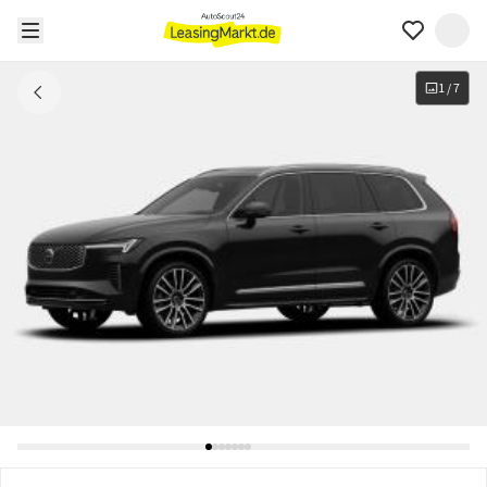
1
/
7