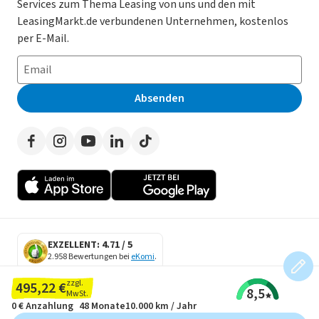
Services zum Thema Leasing von uns und den mit
Leasing ohne Anzahlung
Datenschutz-Einstellungen
AGB
LeasingMarkt.de verbundenen Unternehmen, kostenlos
E-Auto Leasing
So funktioniert’s
Datenschutz
per E-Mail.
Privatleasing
Häufig gestellte Fragen
Impressum
Leasing-Vergleiche
Leasing-Lexikon
Erklärung zur Barrierefreiheit
Absenden
Herstellerverzeichnis
Auto-Tests
Presse
Händlerverzeichnis
Werben auf LeasingMarkt.de
Autoleasing in der Nähe
EXZELLENT: 4.71 / 5
2.958 Bewertungen bei
eKomi
.
SECURE DATA
zzgl.
495,22 €
8,5
SSL Encryption
MwSt.
0 €
Anzahlung
48 Monate
10.000 km / Jahr