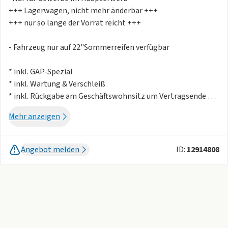
+++ Lagerwagen, nicht mehr änderbar +++
+++ nur so lange der Vorrat reicht +++
- Fahrzeug nur auf 22"Sommerreifen verfügbar
* inkl. GAP-Spezial
* inkl. Wartung & Verschleiß
* inkl. Rückgabe am Geschäftswohnsitz um Vertragsende
Mehr anzeigen
* inkl. Anhängerkupplung
* inkl. Alarmanlage
* inkl. Luftfahrwerk
Angebot melden
ID:
12914808
* inkl. Premium-Paket (u.a. mit Bowers & Wilkins,
Panoramadach etc.)
* inkl. Akustikverglasung
* inkl. Scheiben ab B-Säule abgedunkelt