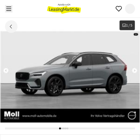
1
/
5