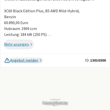
XC60 Black Edition Plus, B5 AWD Mild-Hybrid,
Benzin
60.890,00 Euro
Hubraum: 1969 ccm
Leistung: 184 kW (250 PS)
Felge: 21"-5-Doppelspeichen, schwarz glänzend
Mehr anzeigen
Aussenfarbe: 74000 Vapour Grey, Onyx Balck, Crystal White,
Denim Blue 990,00 Euro
Polster-/Innenraumfarbe: RG0R00 Teil-Leder/Mesh-Textil
Angebot melden
ID:
13010300
Anthrazit |
Innendesign Anthrazit
Optionen:
Winter-Paket
- Lenkradheizung
- Sitzheizung hinten (äußere Fondsitze)
- Sitzheizung vorn