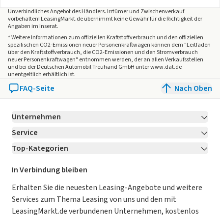
Unverbindliches Angebot des
Händlers
. Irrtümer und Zwischenverkauf
vorbehalten! LeasingMarkt.de übernimmt keine Gewähr für die Richtigkeit der
Angaben im Inserat.
* Weitere Informationen zum offiziellen Kraftstoffverbrauch und den offiziellen
spezifischen CO2-Emissionen neuer Personenkraftwagen können dem "Leitfaden
über den Kraftstoffverbrauch, die CO2-Emissionen und den Stromverbrauch
neuer Personenkraftwagen" entnommen werden, der an allen Verkaufsstellen
und bei der Deutschen Automobil Treuhand GmbH unter www.dat.de
unentgeltlich erhältlich ist.
FAQ-Seite
Nach Oben
Unternehmen
Service
Über LeasingMarkt.de
Top-Kategorien
Kontakt
Karriere
Jetzt bewerben!
Leasing Deals
Ratgeber
Für Händler
In Verbindung bleiben
Gebrauchtwagen Leasing
Magazin
Kooperation mit AutoScout24
Erhalten Sie die neuesten Leasing-Angebote und weitere
Services zum Thema Leasing von uns und den mit
Leasing ohne Anzahlung
Datenschutz-Einstellungen
AGB
LeasingMarkt.de verbundenen Unternehmen, kostenlos
E-Auto Leasing