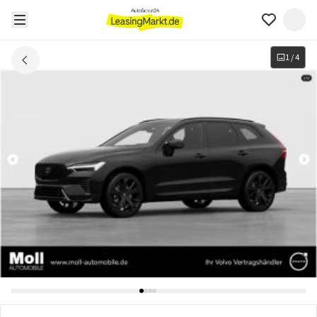
1
/
4