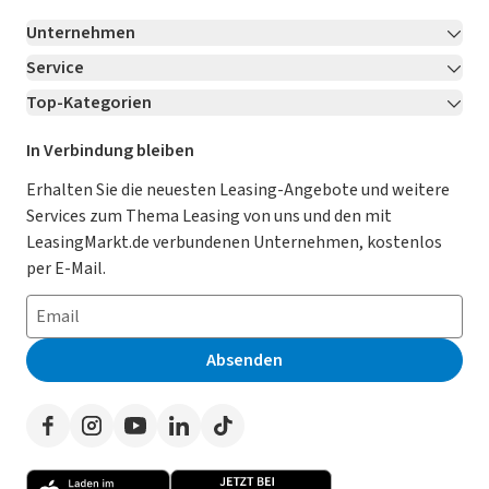
Unternehmen
Service
Über LeasingMarkt.de
Top-Kategorien
Kontakt
Karriere
Jetzt bewerben!
Leasing Deals
Ratgeber
Für Händler
In Verbindung bleiben
Gebrauchtwagen Leasing
Magazin
Kooperation mit AutoScout24
Erhalten Sie die neuesten Leasing-Angebote und weitere
Services zum Thema Leasing von uns und den mit
Leasing ohne Anzahlung
Datenschutz-Einstellungen
AGB
LeasingMarkt.de verbundenen Unternehmen, kostenlos
E-Auto Leasing
So funktioniert’s
Datenschutz
per E-Mail.
Privatleasing
Häufig gestellte Fragen
Impressum
Leasing-Vergleiche
Leasing-Lexikon
Erklärung zur Barrierefreiheit
Absenden
Herstellerverzeichnis
Auto-Tests
Presse
Händlerverzeichnis
Werben auf LeasingMarkt.de
Autoleasing in der Nähe