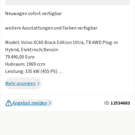
Neuwagen sofort verfügbar
weitere Ausstattungen und Farben verfügbar
Modell: Volvo XC60 Black Edition Ultra, T8 AWD Plug-in
Hybrid, Elektrisch/Benzin
79.490,00 Euro
Hubraum: 1969 ccm
Leistung: 335 kW (455 PS)
Felge: 21"-5-Doppelspeichen, schwarz glänzend
Mehr anzeigen
Aussenfarbe: 71700 Onyx Black
Polster-/Innenraumfarbe: RG0R00 Teil-Leder/Mesh-Textil
Anthrazit |
Angebot melden
ID:
12534683
Innendesign Anthrazit
Optionen:
Winter-Paket