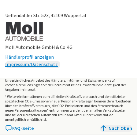
Uellendahler Str. 523, 42109 Wuppertal
Moll Automobile GmbH & Co KG
Händlerprofil anzeigen
Impressum/Datenschutz
Unverbindliches Angebot des
Händlers
. Irrtümer und Zwischenverkauf
vorbehalten! LeasingMarkt.de übernimmt keine Gewähr für die Richtigkeit der
Angaben im Inserat.
* Weitere Informationen zum offiziellen Kraftstoffverbrauch und den offiziellen
spezifischen CO2-Emissionen neuer Personenkraftwagen können dem "Leitfaden
über den Kraftstoffverbrauch, die CO2-Emissionen und den Stromverbrauch
neuer Personenkraftwagen" entnommen werden, der an allen Verkaufsstellen
und bei der Deutschen Automobil Treuhand GmbH unter www.dat.de
unentgeltlich erhältlich ist.
FAQ-Seite
Nach Oben