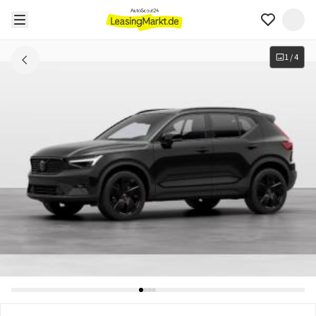
1
/
4