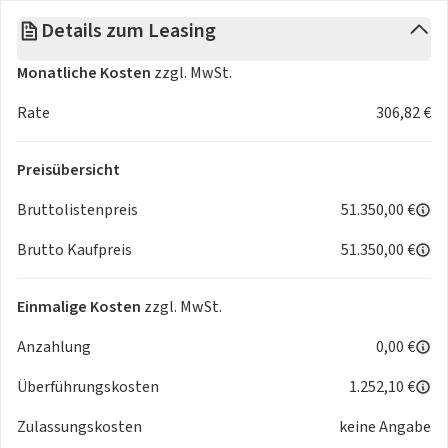
bei gleicher Leistung.
Details zum Leasing
Das Autohaus Geisser führt seit über 30 Jahren die Premium
Monatliche Kosten
zzgl. MwSt.
Marken Volvo, Jaguar, Land Rover, Maserati und MG . Wir
heißen Sie herzlich willkommen bei uns.
Rate
306,82 €
Änderungen, Zwischenverkauf und Irrtümer vorbehalten!
Preisübersicht
Bruttolistenpreis
51.350,00 €
Brutto Kaufpreis
51.350,00 €
Einmalige Kosten
zzgl. MwSt.
Anzahlung
0,00 €
Überführungskosten
1.252,10 €
Zulassungskosten
keine Angabe