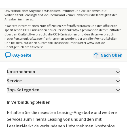
Unverbindliches Angebot des
Händlers
. Irrtümer und Zwischenverkauf
vorbehalten! LeasingMarkt.de übernimmt keine Gewähr für die Richtigkeit der
Angaben im Inserat.
* Weitere Informationen zum offiziellen Kraftstoffverbrauch und den offiziellen
spezifischen CO2-Emissionen neuer Personenkraftwagen können dem "Leitfaden
über den Kraftstoffverbrauch, die CO2-Emissionen und den Stromverbrauch
neuer Personenkraftwagen" entnommen werden, der an allen Verkaufsstellen
und bei der Deutschen Automobil Treuhand GmbH unter www.dat.de
unentgeltlich erhältlich ist.
FAQ-Seite
Nach Oben
Unternehmen
Service
Über LeasingMarkt.de
Top-Kategorien
Kontakt
Karriere
Jetzt bewerben!
Leasing Deals
Ratgeber
Für Händler
In Verbindung bleiben
Gebrauchtwagen Leasing
Magazin
Kooperation mit AutoScout24
Erhalten Sie die neuesten Leasing-Angebote und weitere
Services zum Thema Leasing von uns und den mit
Leasing ohne Anzahlung
Datenschutz-Einstellungen
AGB
LeasingMarkt.de verbundenen Unternehmen, kostenlos