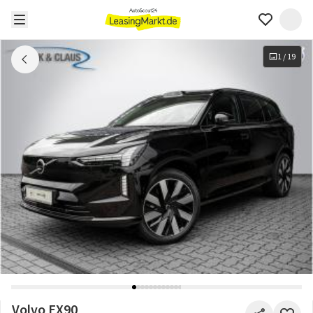
1
/
19
Volvo EX90