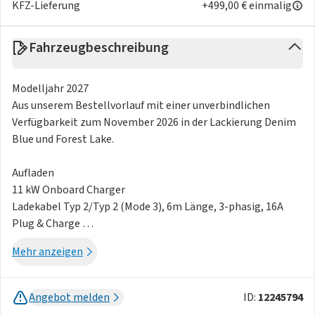
KFZ-Lieferung
+499,00 € einmalig
Fahrzeugbeschreibung
Modelljahr 2027
Aus unserem Bestellvorlauf mit einer unverbindlichen
Verfügbarkeit zum November 2026 in der Lackierung Denim
Blue und Forest Lake.
Aufladen
11 kW Onboard Charger
Ladekabel Typ 2/Typ 2 (Mode 3), 6m Länge, 3-phasig, 16A
Plug & Charge
Mehr anzeigen
Beladen & Verstauen
Frunk
Gepäckraum-Trennnetz
Angebot melden
ID:
12245794
Heckklappenautomatik (elektrisch)