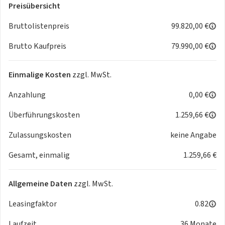
Preisübersicht
Advanced Sensing Technology
BLIS™ (Blind Spot Information System)
Bruttolistenpreis
99.820,00 €
Bremsassistent für Kreuzungen
Brutto Kaufpreis
79.990,00 €
Connected Safety
Door Opening Alert
Driver-Understanding
Einmalige Kosten
zzgl. MwSt.
Elektrisch verstellbare Lenksäule
Anzahlung
0,00 €
Fahrmodi Performance
Fahrwerk (dynamisch ausgelegt)
Überführungskosten
1.259,66 €
Head-up Display
Hintere Querverkehrswarnung mit Bremseingriff bei
Zulassungskosten
keine Angabe
niedriger Geschwindigkeit
Gesamt, einmalig
1.259,66 €
Innen- und Außenspiegel mit Abblendautomatik
Insassenerkennung
LED-Scheinwerfer "Thors Hammer"
Allgemeine Daten
zzgl. MwSt.
Lenkeingriff zum Fußgänger- und Radfahrerschutz
Notbremsassistent und automatischer Notruf
Leasingfaktor
0.82
Park Pilot Assist
Laufzeit
36 Monate