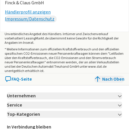
Finck & Claus GmbH
Volvo On Call
Wireless Apple CarPlay und Android Auto
Händlerprofil anzeigen
Impressum/Datenschutz
Das Fahrzeug kann mit 0,25% versteuert werden.
Unverbindliches Angebot des
Händlers
. Irrtümer und Zwischenverkauf
Es handelt sich um Beispielbilder.
vorbehalten! LeasingMarkt.de übernimmt keine Gewähr für die Richtigkeit der
Angaben im Inserat.
* Weitere Informationen zum offiziellen Kraftstoffverbrauch und den offiziellen
spezifischen CO2-Emissionen neuer Personenkraftwagen können dem "Leitfaden
über den Kraftstoffverbrauch, die CO2-Emissionen und den Stromverbrauch
neuer Personenkraftwagen" entnommen werden, der an allen Verkaufsstellen
und bei der Deutschen Automobil Treuhand GmbH unter www.dat.de
unentgeltlich erhältlich ist.
FAQ-Seite
Nach Oben
Unternehmen
Service
Über LeasingMarkt.de
Top-Kategorien
Kontakt
Karriere
Jetzt bewerben!
Leasing Deals
Ratgeber
Für Händler
In Verbindung bleiben