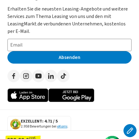
Gebrauchtwagen Leasing
Magazin
Kooperation mit AutoScout24
Erhalten Sie die neuesten Leasing-Angebote und weitere
Services zum Thema Leasing von uns und den mit
Leasing ohne Anzahlung
Datenschutz-Einstellungen
AGB
LeasingMarkt.de verbundenen Unternehmen, kostenlos
E-Auto Leasing
So funktioniert’s
Datenschutz
per E-Mail.
Privatleasing
Häufig gestellte Fragen
Impressum
Leasing-Vergleiche
Leasing-Lexikon
Erklärung zur Barrierefreiheit
Absenden
Herstellerverzeichnis
Auto-Tests
Presse
Händlerverzeichnis
Werben auf LeasingMarkt.de
Autoleasing in der Nähe
EXZELLENT: 4.71 / 5
2.958 Bewertungen bei
eKomi
.
SECURE DATA
zzgl.