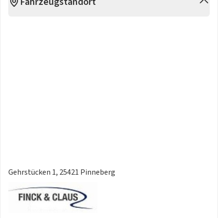
Fahrzeugstandort
7-Sitzer (3. Sitzreihe)
Beinauflage einstellbar für Fahrer- und Beifahrersitz
Elektrisch Einstellbarer Beifahrersitz
Elektrisch einstellbarer Fahrersitz (8-Wege) mit
Memoryfunktion
Lendenwirbelstütze (4-Wege) für Fahrer- und Beifahrersitz
Sitzheizung hinten (äußere Fondsitze)
Technik & Sound
5G Internetverbindung
Blueotooth®-Freisprecheinrichtung inkl. Audiostreaming
Bose Premium Soundsystem
Digitaler Radioempfang (DAB+)
Google Assistant, Google Maps und Google Play Store
Induktives Smartphone-Ladesystem
Gehrstücken 1, 25421 Pinneberg
Kommunikation im Fahrzeug
Over-the-Air-Updates (OTA)
USB-C-Anschlüsse