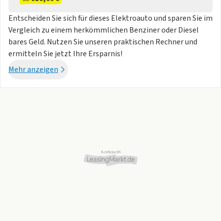
Mediendrehknopf im Juwelendesign
Entscheiden Sie sich für dieses Elektroauto und sparen Sie im
Nordico Polsterung
Vergleich zu einem herkömmlichen Benziner oder Diesel
Premium-Textilfußmatten
bares Geld. Nutzen Sie unseren praktischen Rechner und
Interner Artikel
ermitteln Sie jetzt Ihre Ersparnis!
Menüsprache Deutsch für Instrumente und Radio
Klima
Mehr anzeigen
Beschlagsensor
Erweitertes Luftreinigungssystem
Klimaautomatik mit 4-Zonen-Temperaturregelung
Klimatisierung für die 3. Sitzreihe
Lenkradheizung
Scheibenwischer
Standheizung mit Timer (elektrischbetrieben)
Wärmepumpe
Performance
Einstufiges Shift-by-Wire-Getriebe
Sicherheit & Assistenzsysteme
Airbag für die Beifahrerseite (vorn) abschaltbar