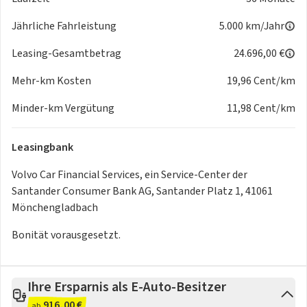
Parkkamera mit 360° Surround View
Pilot Assist
Jährliche Fahrleistung
5.000 km/Jahr
Regensensor
Reifendruckkontrollsystem (mit reifenindividueller
Leasing-Gesamtbetrag
24.696,00 €
Druckverlustmeldung)
Mehr-km Kosten
19,96 Cent/km
Road Sign Information - Verkehrszeichenerkennung
Run-Off Road Mitigation
Minder-km Vergütung
11,98 Cent/km
Scheinwerferreinigungsanlage
Unfallvermeidung und Kollisionsminderung
Leasingbank
Volvo Assistance
Zentralrecheneinheiten von NVIDIA DRIVE®
Volvo Car Financial Services, ein Service-Center der
Santander Consumer Bank AG, Santander Platz 1, 41061
Interieur
Mönchengladbach
Ambientebeleuchtung (erweiterte Innenbeleuchtung)
Armaturentafel und Türverkleidung mit Kontrastnähten
Bonität vorausgesetzt.
Dachhimmel in Anthrazit
Echtholzeinlage Brown Ash
Lederfreies Dreispeichenlenkrad
Ihre Ersparnis als E-Auto-Besitzer
Lüftungshebel im Juwelendesign
916,00 €
ab