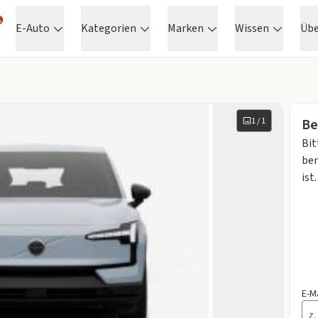
E-Auto
Kategorien
Marken
Wissen
Üb
1
/
1
Be
Bit
ben
ist.
E-M