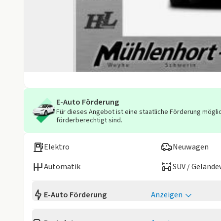
E-Auto Förderung
Für dieses Angebot ist eine staatliche Förderung möglic
förderberechtigt sind.
Elektro
Neuwagen
Automatik
SUV / Geländ
E-Auto Förderung
Anzeigen
Mit der E-Auto-Förderung unterstützt der Staat Privat
in-Hybriden. Die Förderung ist
sozial gestaffelt
, richtet