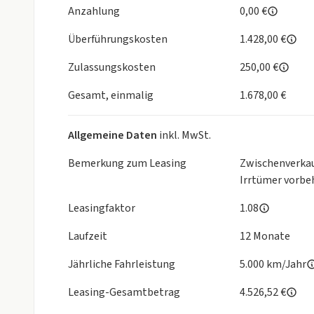
Änderungen vorbehalten. Diese Verkaufsanzeige ste
Anzahlung
0,00 €
handelt es sich um Informationen zur Vertragsan
Überführungskosten
1.428,00 €
und stellen somit keine zugesicherten Eigenschaft
Zulassungskosten
250,00 €
Gesamt, einmalig
1.678,00 €
Allgemeine Daten
inkl. MwSt.
Bemerkung zum Leasing
Zwischenverkau
Irrtümer vorbe
Leasingfaktor
1.08
Laufzeit
12 Monate
Jährliche Fahrleistung
5.000 km/Jahr
Leasing-Gesamtbetrag
4.526,52 €