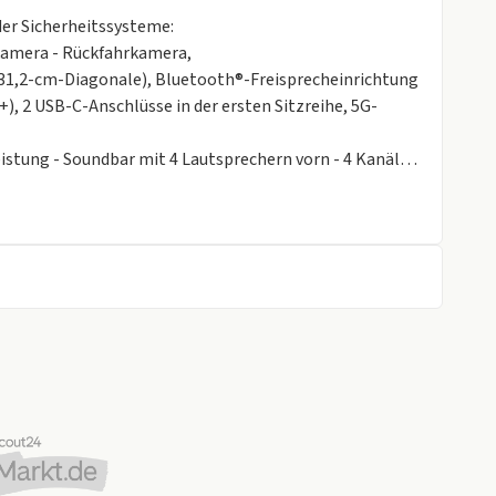
er Sicherheitssysteme:
ntkamera - Rückfahrkamera,
31,2-cm-Diagonale), Bluetooth®-Freisprecheinrichtung
), 2 USB-C-Anschlüsse in der ersten Sitzreihe, 5G-
tung - Soundbar mit 4 Lautsprechern vorn - 4 Kanäle -
tion System (BLIS®) – Totwinkelassistent inkl.
ahrzeugen inkl. Lenkeingriff bei Nichtbeachtung der
rs-Warnung mit Bremseingriff – Warnung vor sich
d Fußgängern beim rückwärtigen Ausparken inkl.
er Warnsignale, Door Opening Alert – warnt vor anderen
, Heckaufprallabschwächung – Präventivschutz bei
chten des Warnblinklichts, Festbremsen des Fahrzeugs
 nähernden Fahrzeugen beim Ausparken,
emseingriff (hinten),