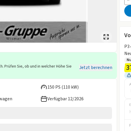
Vo
P3 
Ne
Nu
3
h. Prüfen Sie, ob und in welcher Höhe Sie
Jetzt berechnen
150 PS (110 kW)
ewagen
Verfügbar 12/2026
E
personen beim Leasing von Elektrofahrzeugen und Plug-
 sich nach
Einkommen und Familiensituation
und kann