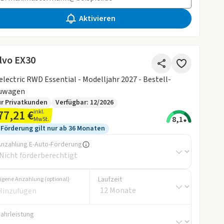
Aktivieren
lvo EX30
electric RWD Essential - Modelljahr 2027 - Bestell-
uwagen
r Privatkunden
Verfügbar: 12/2026
77,21 €
inkl.
8,1
MwSt.
Förderung gilt nur ab 36 Monaten
Anzahlung E-Auto-Förderung
Laufzeit
igene Anzahlung (optional)
Fahrleistung