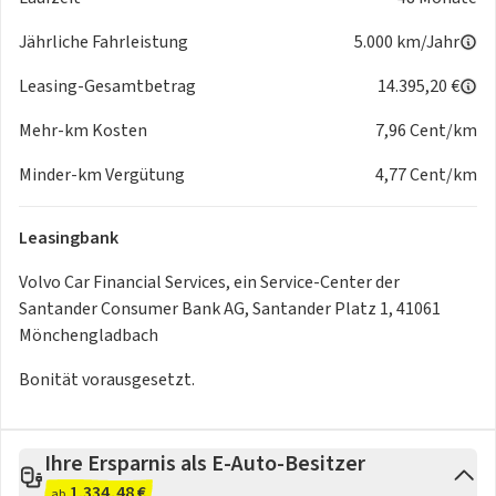
Dekoreinlage: Denim
Große Türtaschen
Jährliche Fahrleistung
5.000 km/Jahr
Herausnehmbare hintere Staubox
Hintere Telefonablage
Leasing-Gesamtbetrag
14.395,20 €
Innenraumbeleuchtung
Mehr-km Kosten
7,96 Cent/km
Lüftungsöffnungsdekor
Maßgeschneidertes Sportlenkrad
Minder-km Vergütung
4,77 Cent/km
Mittelarmlehne vorn mit integriertem Staufach / 2
Becherhaltern​
Leasingbank
Stauraum vorne
Textil & Nordico Polsterung
Volvo Car Financial Services, ein Service-Center der
Klima
Santander Consumer Bank AG, Santander Platz 1, 41061
Beschlagsensor
Mönchengladbach
Klimaautomatik mit 1-Zonen-Temperaturregelung
Lenkradheizung
Bonität vorausgesetzt.
Performance
Einstufiges Shift-by-Wire-Getriebe
Hill Descent Control (HDC) - Bergabfahrassistent
Ihre Ersparnis als E-Auto-Besitzer
Hill Start Assist (HSA) - Berganfahrassistent
1.334,48 €
ab