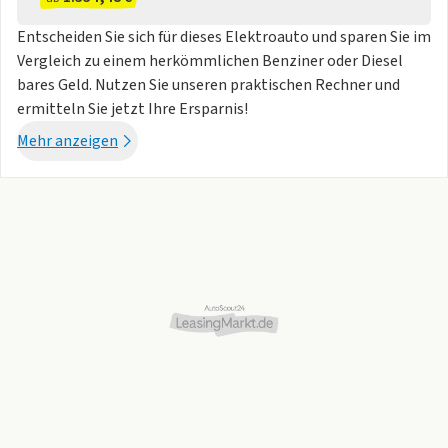
Hinterradantrieb (RWD)
Entscheiden Sie sich für dieses Elektroauto und sparen Sie im
Sicherheit & Assistenzsysteme
Vergleich zu einem herkömmlichen Benziner oder Diesel
Airbag für die Beifahrerseite (vorn) abschaltbar
bares Geld. Nutzen Sie unseren praktischen Rechner und
Alarmanlage
ermitteln Sie jetzt Ihre Ersparnis!
Alkohol-Wegfahrsperre Vorbereitung
Digitaler Schlüssel
Mehr anzeigen
Erste-Hilfe-Set
Fahrer-Airbag
ISOFIX-Kindersitzbefestigung
Kindersicherung
Kopf-/Schulterairbags (IC) für alle Insassen
NFC-Smart-Card als Schlüssel
Schutz vor Schleudertrauma-Verletzungen
Seitenairbags für Fahrer und Beifahrer
Warndreieck
Zentralverriegelung, Doppelzug
Zweistufige Airbags, Beifahrer
Sitze
5-Sitzer