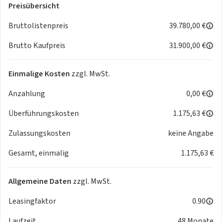
Preisübersicht
Komfortfahrwerk
Lane Keeping Aid (LKA) - Aktiver Spurhalteassistent
Bruttolistenpreis
39.780,00 €
LED-Scheinwerfer "Thors Hammer"
Brutto Kaufpreis
31.900,00 €
Lenkeingriff zum Fußgänger- und Radfahrerschutz
Make-up-Spiegel für Fahrer und Beifahrer
Oncoming Lane Mitigation
Einmalige Kosten
zzgl. MwSt.
One Pedal Drive
Anzahlung
0,00 €
Querverkehrs-Warnung mit Bremseingriff
Regensensor
Überführungskosten
1.175,63 €
Road Sign Information - Verkehrszeichenerkennung
Rückfahrkamera
Zulassungskosten
keine Angabe
Run-Off Road Mitigation
Gesamt, einmalig
1.175,63 €
Sicherheitsbremssystem
Spurhalteassistent
Stauassistent
Allgemeine Daten
zzgl. MwSt.
Totwinkelassistent (BLIS)
Unfallvermeidung und Kollisionsminderung
Leasingfaktor
0.90
Interieur
Laufzeit
48 Monate