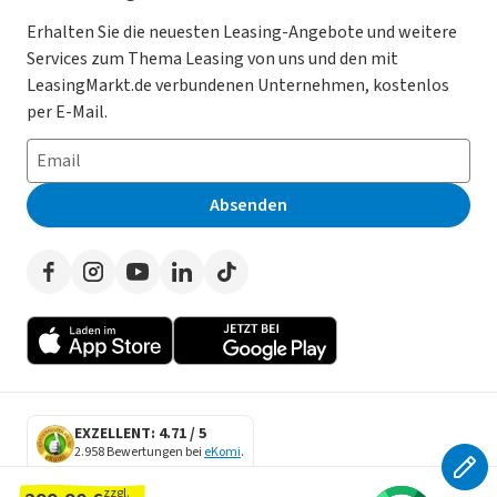
Gebrauchtwagen Leasing
Magazin
Kooperation mit AutoScout24
Erhalten Sie die neuesten Leasing-Angebote und weitere
Services zum Thema Leasing von uns und den mit
Leasing ohne Anzahlung
Datenschutz-Einstellungen
AGB
LeasingMarkt.de verbundenen Unternehmen, kostenlos
E-Auto Leasing
So funktioniert’s
Datenschutz
per E-Mail.
Privatleasing
Häufig gestellte Fragen
Impressum
Leasing-Vergleiche
Leasing-Lexikon
Erklärung zur Barrierefreiheit
Absenden
Herstellerverzeichnis
Auto-Tests
Presse
Händlerverzeichnis
Werben auf LeasingMarkt.de
Autoleasing in der Nähe
EXZELLENT: 4.71 / 5
2.958 Bewertungen bei
eKomi
.
SECURE DATA
zzgl.