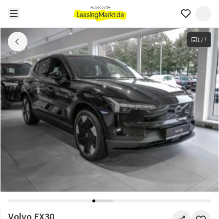
1
/
7
Volvo EX30