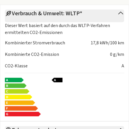
Lendenwirbelstütze
Verbrauch & Umwelt: WLTP*
Manuell einstellbarer Beifahrersitz
Manuell einstellbarer Fahrersitz
Dieser Wert basiert auf den durch das
WLTP-Verfahren
Sitzheizung vorn
ermittelten CO2-Emissionen
Technik & Sound
5G Internetverbindung
Kombinierter Stromverbrauch
17,8 kWh/100 km
Digitaler Radioempfang (DAB+)
Kombinierte CO2-Emission
0 g/km
Google Assistant, Google Maps und Google Play Store
High Performance Sound
CO2-Klasse
A
Over-the-Air-Updates (OTA)
Volvo On Call
Vordere USB-C-Anschlüsse
Wireless Apple CarPlay und Android Auto