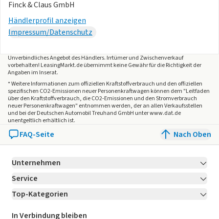
Finck & Claus GmbH
Händlerprofil anzeigen
Impressum/Datenschutz
Unverbindliches Angebot des
Händlers
. Irrtümer und Zwischenverkauf
vorbehalten! LeasingMarkt.de übernimmt keine Gewähr für die Richtigkeit der
Angaben im Inserat.
* Weitere Informationen zum offiziellen Kraftstoffverbrauch und den offiziellen
spezifischen CO2-Emissionen neuer Personenkraftwagen können dem "Leitfaden
über den Kraftstoffverbrauch, die CO2-Emissionen und den Stromverbrauch
neuer Personenkraftwagen" entnommen werden, der an allen Verkaufsstellen
und bei der Deutschen Automobil Treuhand GmbH unter www.dat.de
unentgeltlich erhältlich ist.
FAQ-Seite
Nach Oben
Unternehmen
Service
Über LeasingMarkt.de
Top-Kategorien
Kontakt
Karriere
Jetzt bewerben!
Leasing Deals
Ratgeber
Für Händler
In Verbindung bleiben