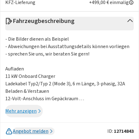
KFZ-Lieferung
+499,00 € einmalig
Fahrzeugbeschreibung
- Die Bilder dienen als Beispiel
- Abweichungen bei Ausstattungsdetails können vorliegen
- sprechen Sie uns, wir beraten Sie gern!
Aufladen
11 kW Onboard Charger
Ladekabel Typ2/Typ 2 (Mode 3), 6 m Länge, 3-phasig, 32A
Beladen & Verstauen
12-Volt-Anschluss im Gepäckraum
LED-Beleuchtung, Gepäckraum
Mehr anzeigen
Exterieur
18"-5-Speichen-Design
Außenspiegel in Hochglanzschwarz
Angebot melden
ID:
12714843
Dachspoiler, farblich abgestimmt