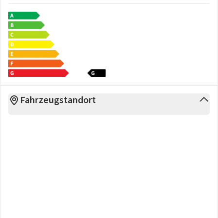
- Vordersitze beheizbar
- Vordersitze elektrisch einstellbar, mit Memory-Funktion
und längs verschiebbarer Oberschenkelauflage
Exterieur:
- 4 Leichtmetallräder "Sebring" 8,5 J x 19in Anthrazit,
Volkswagen R
- Dachreling schwarz
- Ganzjahresreifen 255/55 R 19
Fahrzeugstandort
- Gepäckraumabdeckung mit elektrischer Öffnung
- Heckklappe mit sensorgesteuerter Öffnung und
zeitverzögerter elektrischerSchließung, mit
Fernentriegelung
- Panorama-Ausstell-/Schiebedach mit Panoramadach
hinten
- R-Line Ausstattung
- Schriftzug für die Modellbezeichnung auf der
Gepäckraumklappe
- Seitenscheiben hinten und Heckscheibe abgedunkelt
Sonstiges: