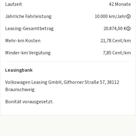
Laufzeit
42 Monate
den Rücksitzen, auch für i-Size-Kindersitze
- Klimaanlage "Air Care Climatronic" mit Aktiv-
Jährliche Fahrleistung
10.000 km/Jahr
Kombifilter,4-Zonen-Klimatisierungund Bedienelementen
hinten
Leasing-Gesamtbetrag
20.874,00 €
- Knie-Airbag auf Fahrer- und Beifahrerseite, Seitenairbags
Mehr-km Kosten
21,78 Cent/km
für äußereRücksitze
- Komfortpaket "Keyless Access"
Minder-km Vergütung
7,85 Cent/km
- LED-Rückleuchten
- LED-Scheinwerfer mit LED-Tagfahrlicht
Leasingbank
- Notruf-Service
- keine Registrierung notwendig, Dienst ist bei Auslieferung
Volkswagen Leasing GmbH, Gifhorner Straße 57, 38112
aktiviert
Braunschweig
- Scheibenwaschdüsen vorn automatisch beheizt
- Schlüsselloses Schließ- und Startsystem "Keyless Access"
Bonität vorausgesetzt.
mit Safe-Sicherung
- Seitenairbags für die äußeren Rücksitze,inkl. Seitenairbags
vorn sowie Kopfairbagsystem
- Servolenkung