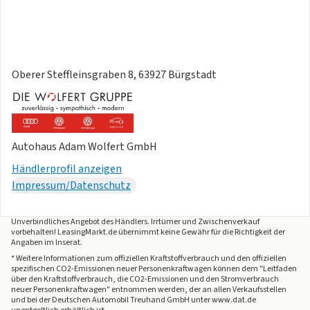
- 8-Gang-Automatikgetriebe für Allrad
- Aktion
- Ambientebeleuchtung 30-farbig
- Ambientepaket für R-Line
Oberer Steffleinsgraben 8, 63927 Bürgstadt
- Elektronische Parkbremse
- Fahrerassistenzpaket "Plus"
- Fahrprofilauswahl inkl. Fahrprofil "Comfort"
- Gepäckraumboden
Autohaus Adam Wolfert GmbH
- Kraftstofftank mit 90 l Fassungsvermögen
- Lenksäule mit Höhen- und Längseinstellung
Händlerprofil anzeigen
- Leuchtweitenregulierung dynamisch
Impressum/Datenschutz
- Memory-Paket "Plus"
- Multifunktionskamera
Unverbindliches Angebot des
Händlers
. Irrtümer und Zwischenverkauf
- Offroad-Paket
vorbehalten! LeasingMarkt.de übernimmt keine Gewähr für die Richtigkeit der
Angaben im Inserat.
- Pedale in Edelstahl gebürstet
* Weitere Informationen zum offiziellen Kraftstoffverbrauch und den offiziellen
- Warnton und -leuchte für nicht angelegteGurte vorn und
spezifischen CO2-Emissionen neuer Personenkraftwagen können dem "Leitfaden
hinten
über den Kraftstoffverbrauch, die CO2-Emissionen und den Stromverbrauch
neuer Personenkraftwagen" entnommen werden, der an allen Verkaufsstellen
Angaben zum Hersteller: Volkswagen AG, Volkswagen,
und bei der Deutschen Automobil Treuhand GmbH unter www.dat.de