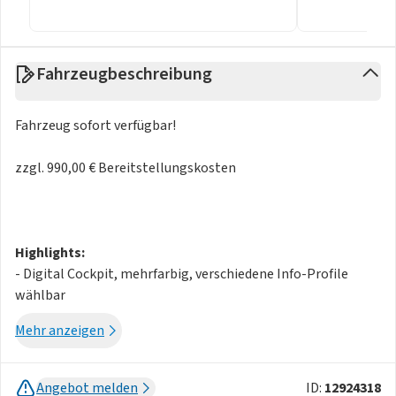
Fahrzeugbeschreibung
Fahrzeug sofort verfügbar!
zzgl. 990,00 € Bereitstellungskosten
Highlights:
- Digital Cockpit, mehrfarbig, verschiedene Info-Profile
wählbar
- Head-up-Display
Mehr anzeigen
- Luftfederung mit automatischer Niveauregelung,
Höheneinstellung und elektronischer Dämpferregelung
Assistenzsysteme:
Angebot melden
ID:
12924318