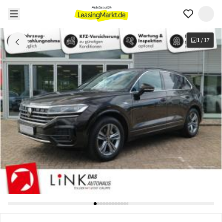
1
/
17