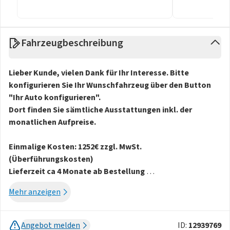
Fahrzeugbeschreibung
Lieber Kunde, vielen Dank für Ihr Interesse. Bitte
konfigurieren Sie Ihr Wunschfahrzeug über den Button
"Ihr Auto konfigurieren".
Dort finden Sie sämtliche Ausstattungen inkl. der
monatlichen Aufpreise.
Einmalige Kosten: 1252€ zzgl. MwSt.
(Überführungskosten)
Lieferzeit ca 4 Monate ab Bestellung
Es ist kein früherer Liefertermin möglich!
Mehr anzeigen
Abholung: Wolfsburg
Rückgabe: Bei einer DEKRA Station in Ihrer Nähe
Angebot melden
ID:
12939769