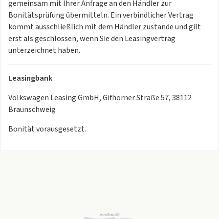
Kopf- und Seitenairbags vorn und hinten, Center-Airbag
gemeinsam mit Ihrer Anfrage an den Händler zur
Start-Stopp-System mit Bremsenergie-Rückgewinnung
Bonitätsprüfung übermitteln. Ein verbindlicher Vertrag
Warnton und -leuchte für nicht angelegte Gurte vorn und
kommt ausschließlich mit dem Händler zustande und gilt
hinten
erst als geschlossen, wenn Sie den Leasingvertrag
Notruf-Service, Laufzeit 10 Jahre ab Erstauslieferung,
unterzeichnet haben.
Voraussetzung: Verfügbarkeit
benötigter Mobilfunknetze
Leasingbank
Textilfußmatten vorn und hinten
Vordersitze beheizbar, Sitzfläche und -lehne getrennt
Volkswagen Leasing GmbH, Gifhorner Straße 57, 38112
einstellbar
Braunschweig
Dachhimmel schwarz
Bonität vorausgesetzt.
Vordersitze höheneinstellbar, ergoActive-Sitz auf der
Fahrerseite
Multifunktions-Sportlenkrad in Leder, beheizbar, mit
Schaltwippen
Make-up-Spiegel beleuchtet in den Sonnenblenden
Vordersitze mit Massagefunktion
Rücksitzbank längs verschiebbar, -lehne asymmetrisch
geteilt umklappbar, Neigung