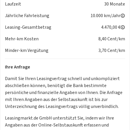
Laufzeit
30 Monate
Dreipunkt-Automatiksicherheitsgurte mit Gurtstraffer für
die äußeren Rücksitzplätze
Jährliche Fahrleistung
10.000 km/Jahr
Diebstahlwarnanlage mit Innenraumüberwachung, Back-
up-Horn und
Leasing-Gesamtbetrag
4.470,00 €
Abschleppschutz
Mehr-km Kosten
8,40 Cent/km
3 Kopfstützen hinten
Berganfahrassistent
Minder-km Vergütung
3,70 Cent/km
Kopfstützen vorn im Sitz integriert
Verbandtasche, Warndreieck und Warnweste
Ihre Anfrage
Airbag für Fahrer und Beifahrer, mit Beifahrerairbag-
Deaktivierung
Damit Sie Ihren Leasingvertrag schnell und unkompliziert
Dreipunkt-Automatiksicherheitsgurt für mittleren
abschließen können, benötigt die Bank bestimmte
Rücksitzplatz
persönliche und finanzielle Angaben von Ihnen. Die Anfrage
Elektronisches Stabilisierungsprogramm und
mit Ihren Angaben aus der Selbstauskunft ist bis zur
elektromechanischer
Unterzeichnung des Leasingvertrags völlig unverbindlich.
Bremskraftverstärker
Proaktives Insassenschutzsystem
Leasingmarkt.de GmbH unterstützt Sie, indem wir Ihre
Elektronische Parkbremse inkl. Auto-Hold-Funktion
Angaben aus der Online-Selbstauskunft erfassen und