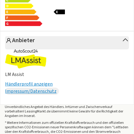
230-V-Steckdose im Gepäckraum, 12-V-Steckdose in der
Mittelkonsole vorn
Fahrerlebnisschalter inkl. Innenraumerlebnis
"Atmospheres"
Schlüsselloses Schließ- und Startsystem "Keyless Access",
Anbieter
mit berührungsloser Ver-
und Entriegelung, SAFE-Verriegelung
12-V-Steckdose im Gepäckraum
Dachreling silber eloxiert
"Easy Open & Close" - Heckklappe mit sensorgesteuerter
LM Assist
Öffnung und Schließung,
Händlerprofil anzeigen
mit Fernentriegelung
Impressum/Datenschutz
Nichtraucherausführung - Ablagefach und 12-V-Steckdose
vorn
Frontscheibe in Verbundsicherheitsglas, wärmedämmend
Unverbindliches Angebot des
Händlers
. Irrtümer und Zwischenverkauf
vorbehalten! LeasingMarkt.de übernimmt keine Gewähr für die Richtigkeit der
Reifendruck-Kontrollsystem
Angaben im Inserat.
Tire Mobility Set: 12-Volt-Kompressor und
* Weitere Informationen zum offiziellen Kraftstoffverbrauch und den offiziellen
spezifischen CO2-Emissionen neuer Personenkraftwagen können dem "Leitfaden
Reifendichtmittel
über den Kraftstoffverbrauch, die CO2-Emissionen und den Stromverbrauch