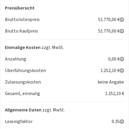
Radfahrererkennung
Preisübersicht
Parkassistent "Park Assist Plus" inkl. Einparkhilfe
Geschwindigkeitsbegrenzer mit vorausschauender
Bruttolistenpreis
51.770,00 €
Regelung
Brutto Kaufpreis
51.770,00 €
Aufmerksamkeits- und Müdigkeitswarnung mit
Fahrerbeobachtungskamera
Rückfahrkamera "Rear View"
Einmalige Kosten
zzgl. MwSt.
Spurwechselassistent "Side Assist", Ausparkassistent und
Anzahlung
0,00 €
Ausstiegswarnung
Verkehrszeichenerkennung
Überführungskosten
1.252,10 €
Kreuzungsassistent
Abbiegebremsfunktion und Ausweichunterstützung
Zulassungskosten
keine Angabe
Fußgängerschutzmaßnahmen erweitert
Gesamt, einmalig
1.252,10 €
ISOFIX-Halteösen für Kindersitze auf den äußeren
Rücksitzen sowie auf dem
Beifahrersitz, i-Size-kompatibel
Allgemeine Daten
zzgl. MwSt.
Fahrprofilauswahl
Servolenkung elektromechanisch,
Leasingfaktor
0.35
geschwindigkeitsabhängig geregelt