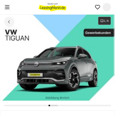
1
/
6