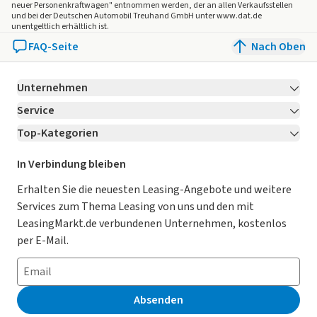
Bordwerkzeug
neuer Personenkraftwagen" entnommen werden, der an allen Verkaufsstellen
und bei der Deutschen Automobil Treuhand GmbH unter www.dat.de
Reifen 255/45 R 19
unentgeltlich erhältlich ist.
Regensensor
FAQ-Seite
Nach Oben
Innenspiegel automatisch abblendend
Leuchtweitenregulierung dynamisch, mit dynamischem
Unternehmen
Kurvenfahrlicht
Volkswagen Logo vorn und hinten, Leiste zwischen den
Service
Über LeasingMarkt.de
Scheinwerfern/Rückleuchten
Top-Kategorien
Kontakt
Karriere
Jetzt bewerben!
beleuchtet, mit Animation
Abbiege- und Schlechtwetterlicht
Leasing Deals
Ratgeber
Für Händler
In Verbindung bleiben
Umfeldbeleuchtung mit Logoprojektion
Gebrauchtwagen Leasing
Magazin
Kooperation mit AutoScout24
Erhalten Sie die neuesten Leasing-Angebote und weitere
3D-LED-Rückleuchten
Services zum Thema Leasing von uns und den mit
LED-Plus-Scheinwerfer
Leasing ohne Anzahlung
Datenschutz-Einstellungen
AGB
LeasingMarkt.de verbundenen Unternehmen, kostenlos
Fahrlichtschaltung automatisch, mit LED-Tagfahrlicht
E-Auto Leasing
So funktioniert’s
Datenschutz
per E-Mail.
sowie Begrüßungs- und
Verabschiedungslicht
Privatleasing
Häufig gestellte Fragen
Impressum
Außenspiegel elektrisch einstell-, anklapp- und beheizbar,
Leasing-Vergleiche
Leasing-Lexikon
Erklärung zur Barrierefreiheit
mit Memory-Funktion
Absenden
Fernlichtassistent "Light Assist"
Herstellerverzeichnis
Auto-Tests