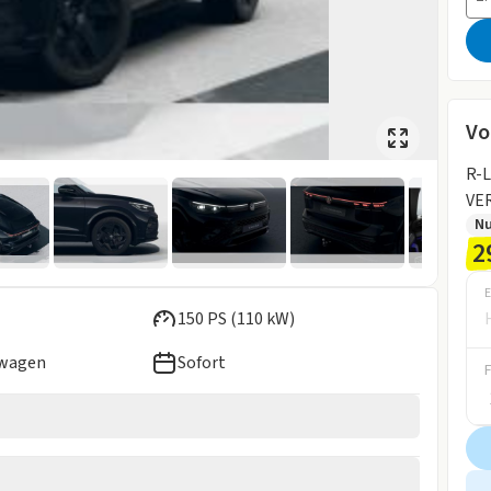
Vo
R-L
VER
N
2
E
150 PS (110 kW)
ewagen
Sofort