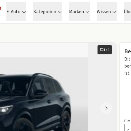
E-Auto
Kategorien
Marken
Wissen
Üb
1
/
9
Be
Bit
ben
ist.
E-M