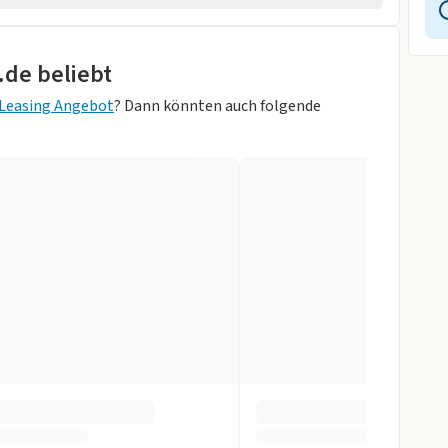
wagen
rad
.de beliebt
adillschwarz
rheber
Leasing Angebot
? Dann könnten auch folgende
ik
Soul-
arz/Soul-Schwarz
orne
gen
itzbank
r
ay
ystem