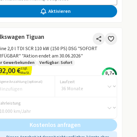
Aktivieren
lkswagen Tiguan
ine 2,0 l TDI SCR 110 kW (150 PS) DSG "SOFORT
FÜGBAR" "Aktion endet am 30.06.2026"
ur Gewerbekunden
Verfügbar: Sofort
92,00 €
zzgl.
8,7
MwSt.
Laufzeit
igene Anzahlung (optional)
Fahrleistung
Kostenlos anfragen