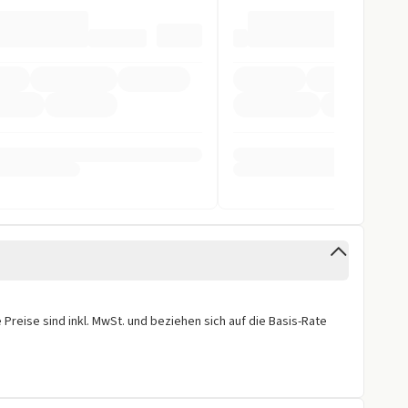
tomatik
pomat
Kamera 360 Grad
itlich
orne
Preise sind inkl. MwSt. und beziehen sich auf die Basis-Rate
cht