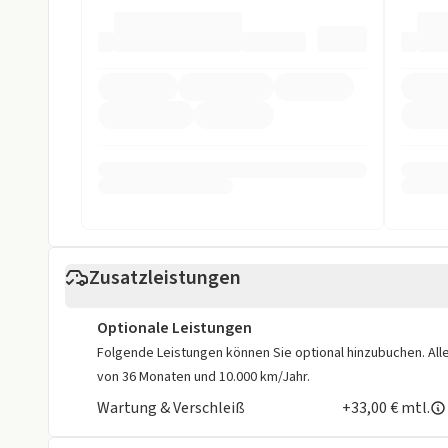
Sprachsteuerung
Start/Stop-Au
Touchscreen
USB
Sicherheit
ABS
Abstandstem
Alarmanlage
ASR
Beifahrer-Airbag
Einparkhilfe
Einparkhilfe hinten
Einparkhilfe 
Zusatzleistungen
Einparkhilfe Kamera vorne
Einparkhilfe se
Optionale Leistungen
Einparkhilfe selbstlenk. System
Einparkhilfe v
Folgende Leistungen können Sie optional hinzubuchen. Alle 
von 36 Monaten und 10.000 km/Jahr.
ESP
Fahrer-Airbag
Wartung & Verschleiß
+33,00 € mtl.
LED Scheinwerfer
LED Tagfahrli