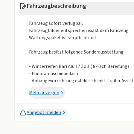
Fahrzeugbeschreibung
Müdigkeits-Warnsystem
Notbremsassi
Reifendruckkontrollsystem
Rückfahrkame
Fahrzeug sofort verfügbar.
Spurhalteassistent
Totwinkel-Ass
Fahrzeugbilder entsprechen exakt dem Fahrzeug.
Wartungspaket ist verpflichtend.
Sonstige
Alufelgen
Anhängerkupp
Fahrzeug besitzt folgende Sonderausstattung:
Dachreling
elektrisches 
- Winterreifen Bari Alu 17 Zoll ( 8-Fach Bereifung)
- Panoramaschiebedach
Isofix
Metalliclackie
- Anhängevorrichtung eklektisch inkl. Trailer Assis
Panorama Glasdach starr
Schiebedach
- Technikpaket IQ.Drive.Premium
Mehr anzeigen
-Infotainment-Paket Discover
Winterräder
-Design-Paket "Black Style"
Weniger anzei
Angebot melden