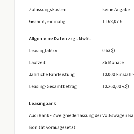
- Schlüsselloses Schließ- und Startsystem "Keyless
SAFE-Verriegelung
Zulassungskosten
keine Angabe
- Servolenkung elektromechanisch, geschwindigke
- Spiegeleinstell- und Fensterheberschalter mit A
Gesamt, einmalig
1.168,07 €
- Start-Stopp-System mit Bremsenergie-Rückgew
- Tire Mobility Set: 12-Volt-Kompressor und Reifen
Allgemeine Daten
zzgl. MwSt.
- Umgebungsansicht "Area View" inkl. Rückfahrkam
- 3D-LED-Rückleuchten
Leasingfaktor
0.63
- 7-Gang-Automatikgetriebe oder DSG Beachtung: 
Laufzeit
36 Monate
Interieur:
- Beifahrersitzlehne komplett umklappbar
Jährliche Fahrleistung
10.000 km/Jahr
- Gepäckraumboden in 2 Höhen einstellbar, für ebe
- Innenspiegel automatisch abblendend
Leasing-Gesamtbetrag
10.260,00 €
- Lendenwirbelstützen vorn pneumatisch einstellb
- Mittelarmlehne vorn
Leasingbank
- Mittelkonsole gepolstert
- Multifunktionslenkrad in Leder, beheizbar, mit S
Audi Bank - Zweigniederlassung der Volkswagen Ba
- Rücksitzbank längs verschiebbar, -lehne asymmet
Bonität vorausgesetzt.
Durchlademöglichkeit