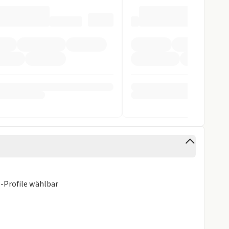
slenkrad
ung
pomat
ag
o-Profile wählbar
Kamera 360 Grad
orne