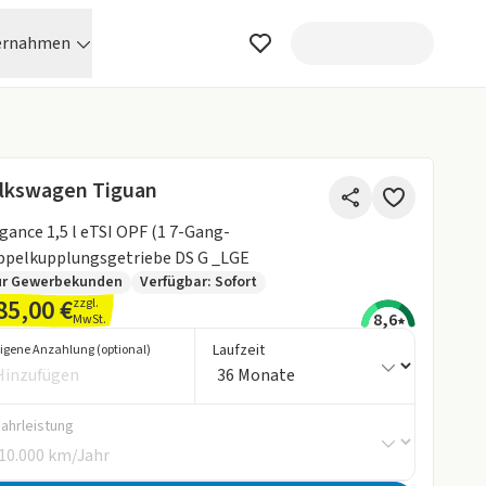
ernahmen
lkswagen Tiguan
gance 1,5 l eTSI OPF (1 7-Gang-
pelkupplungsgetriebe DS G _LGE
ur Gewerbekunden
Verfügbar: Sofort
85,00 €
zzgl.
8,6
MwSt.
Laufzeit
igene Anzahlung (optional)
Fahrleistung