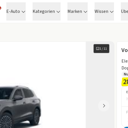
E-Auto
Kategorien
Marken
Wissen
Üb
1
/
11
Vo
Ele
Dop
N
2
E