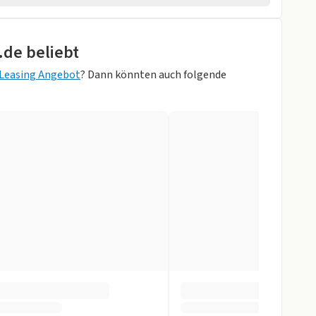
wagen
hten
.de beliebt
pb. Aussenspiegel
Leasing Angebot
? Dann könnten auch folgende
au Metallic)
ik
gen
orne