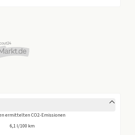
Rücksitzplätze in Mikrofaser "ArtVelours Eco"
defunktion für 2 Smartphones, Ladeleistung bis zu 15 W
ennt einstellbar
n der Mittelkonsole vorn
beheizbar, auf Fahrerseite abblendend, Memory-Funktion
euerter Öffnung und Schließung, mit Fernentriegelung
inten und Heckscheibe abgedunkelt
z, Oberfläche glanzgedreht
ng
tentafel sowie in den Türen, Dekoreinlagen vorn
Entriegelung, inkl. Anhängerrangierassistent Trailer
ren
ermittelten CO2-Emissionen
6,1 l/100 km
aben zum Hersteller: Volkswagen AG, Volkswagen,