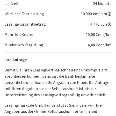
Laufzeit
24 Monate
Notbremsassistent "Front Assist" mit Fußgänger- und
Radfahrererkennung
Jährliche Fahrleistung
10.000 km/Jahr
Parkassistent "Park Assist Plus" inkl. Einparkhilfe
Geschwindigkeitsbegrenzer mit vorausschauender
Leasing-Gesamtbetrag
4.776,00 €
Regelung
Mehr-km Kosten
10,00 Cent/km
Aufmerksamkeits- und Müdigkeitswarnung mit
Fahrerbeobachtungskamera
Minder-km Vergütung
4,40 Cent/km
Rückfahrkamera "Rear View"
Spurwechselassistent "Side Assist", Ausparkassistent und
Ihre Anfrage
Ausstiegswarnung
Verkehrszeichenerkennung
Damit Sie Ihren Leasingvertrag schnell und unkompliziert
Kreuzungsassistent
abschließen können, benötigt die Bank bestimmte
Abbiegebremsfunktion und Ausweichunterstützung
persönliche und finanzielle Angaben von Ihnen. Die Anfrage
Fußgängerschutzmaßnahmen erweitert
mit Ihren Angaben aus der Selbstauskunft ist bis zur
ISOFIX-Halteösen für Kindersitze auf den äußeren
Unterzeichnung des Leasingvertrags völlig unverbindlich.
Rücksitzen sowie auf dem
Beifahrersitz, i-Size-kompatibel
Leasingmarkt.de GmbH unterstützt Sie, indem wir Ihre
Fahrprofilauswahl
Angaben aus der Online-Selbstauskunft erfassen und