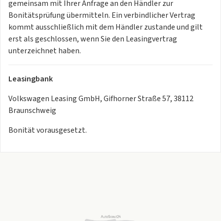
Servolenkung elektromechanisch,
gemeinsam mit Ihrer Anfrage an den Händler zur
geschwindigkeitsabhängig geregelt
Bonitätsprüfung übermitteln. Ein verbindlicher Vertrag
Dreipunkt-Automatiksicherheitsgurte mit Gurtstraffer für
kommt ausschließlich mit dem Händler zustande und gilt
die äußeren Rücksitzplätze
erst als geschlossen, wenn Sie den Leasingvertrag
Diebstahlwarnanlage mit Innenraumüberwachung, Back-
unterzeichnet haben.
up-Horn und
Abschleppschutz
Leasingbank
3 Kopfstützen hinten
Berganfahrassistent
Volkswagen Leasing GmbH, Gifhorner Straße 57, 38112
Kopfstützen vorn im Sitz integriert
Braunschweig
Verbandtasche, Warndreieck und Warnweste
Bonität vorausgesetzt.
Airbag für Fahrer und Beifahrer, mit Beifahrerairbag-
Deaktivierung
Dreipunkt-Automatiksicherheitsgurt für mittleren
Rücksitzplatz
Elektronisches Stabilisierungsprogramm und
elektromechanischer
Bremskraftverstärker
Proaktives Insassenschutzsystem