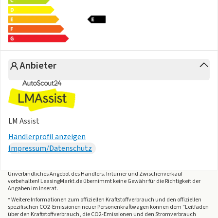
geteilt umklappbar, Neigung
einstellbar; mit Durchlademöglichkeit
Mittelarmlehne vorn
Ambientebeleuchtung 30-farbig, in der Instrumententafel
sowie in den Türen;
Anbieter
Dekoreinlagen vorn durchleuchtet
Pedale in Edelstahl gebürstet
Mittelkonsole gepolstert
Einstiegsleisten vorn in Aluminium
Sport-Komfortsitze vorn
LM Assist
Lendenwirbelstützen vorn pneumatisch einstellbar
Händlerprofil anzeigen
Dekor-Set "R-Line", durchleuchtet
Impressum/Datenschutz
Spiegeleinstell- und Fensterheberschalter mit
Applikationen in Chrom-Optik
Gepäckraumboden in 2 Höhen einstellbar, für ebene
Unverbindliches Angebot des
Händlers
. Irrtümer und Zwischenverkauf
vorbehalten! LeasingMarkt.de übernimmt keine Gewähr für die Richtigkeit der
Ladefläche
Angaben im Inserat.
Wärmeschutzverglasung grün, seitlich und hinten
* Weitere Informationen zum offiziellen Kraftstoffverbrauch und den offiziellen
spezifischen CO2-Emissionen neuer Personenkraftwagen können dem "Leitfaden
Klimaanlage "Air Care Climatronic" mit Aktiv-Kombifilter,
über den Kraftstoffverbrauch, die CO2-Emissionen und den Stromverbrauch