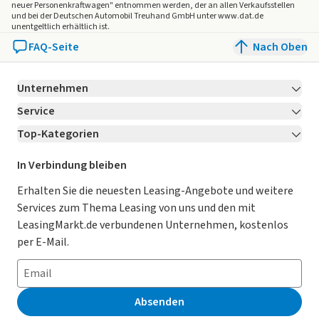
Bedienelementen hinten und
neuer Personenkraftwagen" entnommen werden, der an allen Verkaufsstellen
und bei der Deutschen Automobil Treuhand GmbH unter www.dat.de
3-Zonen-Temperaturregelung
unentgeltlich erhältlich ist.
230-V-Steckdose im Gepäckraum, 12-V-Steckdose in der
FAQ-Seite
Nach Oben
Mittelkonsole vorn
Fahrerlebnisschalter inkl. Innenraumerlebnis
Unternehmen
"Atmospheres"
Schlüsselloses Schließ- und Startsystem "Keyless Access",
Service
Über LeasingMarkt.de
mit berührungsloser Ver-
Top-Kategorien
Kontakt
Karriere
Jetzt bewerben!
und Entriegelung, SAFE-Verriegelung
12-V-Steckdose im Gepäckraum
Leasing Deals
Ratgeber
Für Händler
In Verbindung bleiben
Dachreling silber eloxiert
Gebrauchtwagen Leasing
Magazin
Kooperation mit AutoScout24
Erhalten Sie die neuesten Leasing-Angebote und weitere
"Easy Open & Close" - Heckklappe mit sensorgesteuerter
Services zum Thema Leasing von uns und den mit
Öffnung und Schließung,
Leasing ohne Anzahlung
Datenschutz-Einstellungen
AGB
LeasingMarkt.de verbundenen Unternehmen, kostenlos
mit Fernentriegelung
E-Auto Leasing
So funktioniert’s
Datenschutz
per E-Mail.
Nichtraucherausführung - Ablagefach und 12-V-Steckdose
vorn
Privatleasing
Häufig gestellte Fragen
Impressum
Frontscheibe in Verbundsicherheitsglas, wärmedämmend
Leasing-Vergleiche
Leasing-Lexikon
Erklärung zur Barrierefreiheit
Reifendruck-Kontrollsystem
Absenden
Tire Mobility Set: 12-Volt-Kompressor und
Herstellerverzeichnis
Auto-Tests