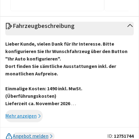
Fahrzeugbeschreibung
Lieber Kunde, vielen Dank für Ihr Interesse. Bitte
konfigurieren Sie Ihr Wunschfahrzeug über den Button
"Ihr Auto konfigurieren".
Dort finden Sie sämtliche Ausstattungen inkl. der
monatlichen Aufpreise.
Einmalige Kosten: 1490 inkl. MwSt.
(Überführungskosten)
Lieferzeit ca. November 2026
Es ist kein früherer Liefertermin möglich!
Mehr anzeigen
Abholung: Wolfsburg
Rückgabe: Bayern oder Düsseldorf
Angebot melden
ID:
12751744