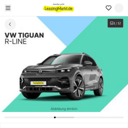
1
/
12