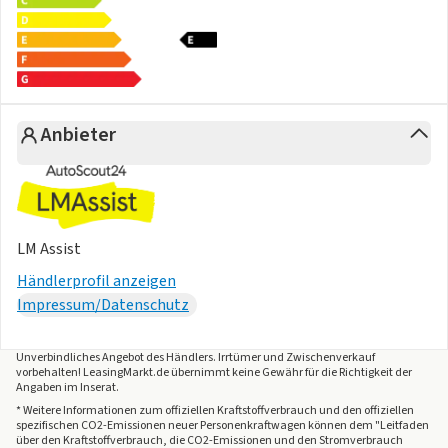
geteilt umklappbar, Neigung
einstellbar; mit Durchlademöglichkeit
Mittelarmlehne vorn
Ambientebeleuchtung 30-farbig, in der Instrumententafel
sowie in den Türen;
Anbieter
Dekoreinlagen vorn durchleuchtet
Pedale in Edelstahl gebürstet
Mittelkonsole gepolstert
Einstiegsleisten vorn in Aluminium
Sport-Komfortsitze vorn
LM Assist
Lendenwirbelstützen vorn pneumatisch einstellbar
Händlerprofil anzeigen
Dekor-Set "R-Line", durchleuchtet
Impressum/Datenschutz
Spiegeleinstell- und Fensterheberschalter mit
Applikationen in Chrom-Optik
Gepäckraumboden in 2 Höhen einstellbar, für ebene
Unverbindliches Angebot des
Händlers
. Irrtümer und Zwischenverkauf
vorbehalten! LeasingMarkt.de übernimmt keine Gewähr für die Richtigkeit der
Ladefläche
Angaben im Inserat.
Wärmeschutzverglasung grün, seitlich und hinten
* Weitere Informationen zum offiziellen Kraftstoffverbrauch und den offiziellen
spezifischen CO2-Emissionen neuer Personenkraftwagen können dem "Leitfaden
Klimaanlage "Air Care Climatronic" mit Aktiv-Kombifilter,
über den Kraftstoffverbrauch, die CO2-Emissionen und den Stromverbrauch