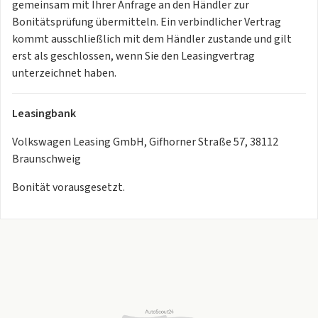
Servolenkung elektromechanisch,
gemeinsam mit Ihrer Anfrage an den Händler zur
geschwindigkeitsabhängig geregelt
Bonitätsprüfung übermitteln. Ein verbindlicher Vertrag
Dreipunkt-Automatiksicherheitsgurte mit Gurtstraffer für
kommt ausschließlich mit dem Händler zustande und gilt
die äußeren Rücksitzplätze
erst als geschlossen, wenn Sie den Leasingvertrag
Diebstahlwarnanlage mit Innenraumüberwachung, Back-
unterzeichnet haben.
up-Horn und
Abschleppschutz
Leasingbank
3 Kopfstützen hinten
Berganfahrassistent
Volkswagen Leasing GmbH, Gifhorner Straße 57, 38112
Kopfstützen vorn im Sitz integriert
Braunschweig
Verbandtasche, Warndreieck und Warnweste
Bonität vorausgesetzt.
Airbag für Fahrer und Beifahrer, mit Beifahrerairbag-
Deaktivierung
Dreipunkt-Automatiksicherheitsgurt für mittleren
Rücksitzplatz
Elektronisches Stabilisierungsprogramm und
elektromechanischer
Bremskraftverstärker
Proaktives Insassenschutzsystem