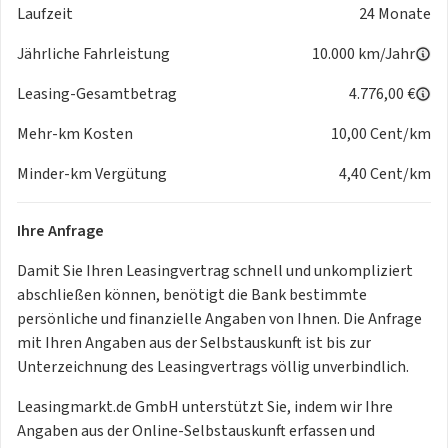
Laufzeit
24 Monate
Notbremsassistent "Front Assist" mit Fußgänger- und
Radfahrererkennung
Jährliche Fahrleistung
10.000 km/Jahr
Parkassistent "Park Assist Plus" inkl. Einparkhilfe
Geschwindigkeitsbegrenzer mit vorausschauender
Leasing-Gesamtbetrag
4.776,00 €
Regelung
Mehr-km Kosten
10,00 Cent/km
Aufmerksamkeits- und Müdigkeitswarnung mit
Fahrerbeobachtungskamera
Minder-km Vergütung
4,40 Cent/km
Rückfahrkamera "Rear View"
Spurwechselassistent "Side Assist", Ausparkassistent und
Ihre Anfrage
Ausstiegswarnung
Verkehrszeichenerkennung
Damit Sie Ihren Leasingvertrag schnell und unkompliziert
Kreuzungsassistent
abschließen können, benötigt die Bank bestimmte
Abbiegebremsfunktion und Ausweichunterstützung
persönliche und finanzielle Angaben von Ihnen. Die Anfrage
Fußgängerschutzmaßnahmen erweitert
mit Ihren Angaben aus der Selbstauskunft ist bis zur
ISOFIX-Halteösen für Kindersitze auf den äußeren
Unterzeichnung des Leasingvertrags völlig unverbindlich.
Rücksitzen sowie auf dem
Beifahrersitz, i-Size-kompatibel
Leasingmarkt.de GmbH unterstützt Sie, indem wir Ihre
Fahrprofilauswahl
Angaben aus der Online-Selbstauskunft erfassen und