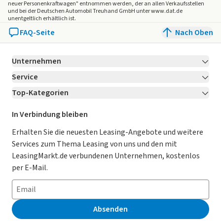
Bedienelementen hinten und
neuer Personenkraftwagen" entnommen werden, der an allen Verkaufsstellen
und bei der Deutschen Automobil Treuhand GmbH unter www.dat.de
3-Zonen-Temperaturregelung
unentgeltlich erhältlich ist.
230-V-Steckdose im Gepäckraum, 12-V-Steckdose in der
FAQ-Seite
Nach Oben
Mittelkonsole vorn
Fahrerlebnisschalter inkl. Innenraumerlebnis
Unternehmen
"Atmospheres"
Schlüsselloses Schließ- und Startsystem "Keyless Access",
Service
Über LeasingMarkt.de
mit berührungsloser Ver-
Top-Kategorien
Kontakt
Karriere
Jetzt bewerben!
und Entriegelung, SAFE-Verriegelung
12-V-Steckdose im Gepäckraum
Leasing Deals
Ratgeber
Für Händler
In Verbindung bleiben
Dachreling silber eloxiert
Gebrauchtwagen Leasing
Magazin
Kooperation mit AutoScout24
Erhalten Sie die neuesten Leasing-Angebote und weitere
"Easy Open & Close" - Heckklappe mit sensorgesteuerter
Services zum Thema Leasing von uns und den mit
Öffnung und Schließung,
Leasing ohne Anzahlung
Datenschutz-Einstellungen
AGB
LeasingMarkt.de verbundenen Unternehmen, kostenlos
mit Fernentriegelung
E-Auto Leasing
So funktioniert’s
Datenschutz
per E-Mail.
Nichtraucherausführung - Ablagefach und 12-V-Steckdose
vorn
Privatleasing
Häufig gestellte Fragen
Impressum
Frontscheibe in Verbundsicherheitsglas, wärmedämmend
Leasing-Vergleiche
Leasing-Lexikon
Erklärung zur Barrierefreiheit
Reifendruck-Kontrollsystem
Absenden
Tire Mobility Set: 12-Volt-Kompressor und
Herstellerverzeichnis
Auto-Tests