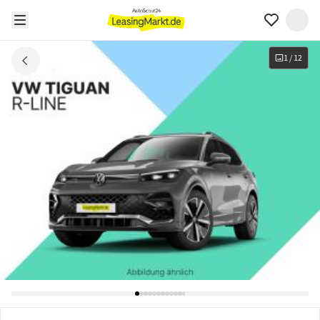
1
/
12