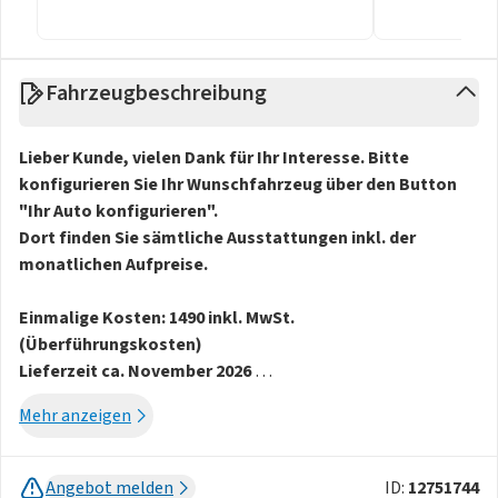
Fahrzeugbeschreibung
Lieber Kunde, vielen Dank für Ihr Interesse. Bitte
konfigurieren Sie Ihr Wunschfahrzeug über den Button
"Ihr Auto konfigurieren".
Dort finden Sie sämtliche Ausstattungen inkl. der
monatlichen Aufpreise.
Einmalige Kosten: 1490 inkl. MwSt.
(Überführungskosten)
Lieferzeit ca. November 2026
Es ist kein früherer Liefertermin möglich!
Mehr anzeigen
Abholung: Wolfsburg
Rückgabe: Bayern oder Düsseldorf
Angebot melden
ID:
12751744