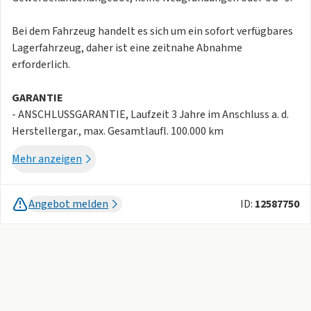
Bei dem Fahrzeug handelt es sich um ein sofort verfügbares
Lagerfahrzeug, daher ist eine zeitnahe Abnahme
erforderlich.
GARANTIE
- ANSCHLUSSGARANTIE, Laufzeit 3 Jahre im Anschluss a. d.
Herstellergar., max. Gesamtlaufl. 100.000 km
Mehr anzeigen
HIGHLIGHTS
- NAVIGATIONSSYSTEM
Angebot melden
ID:
12587750
- IQ.LIGHT - LED-Matrixscheinwerfer
- LEDERAUSSTATTUNG VARENNA gelocht
- HEAD-UP-DISPLAY
- 360°-KAMERA - AREA/TOP-VIEW
- SITZVERSTELLUNG ELEKTRISCH MIT MEMORY