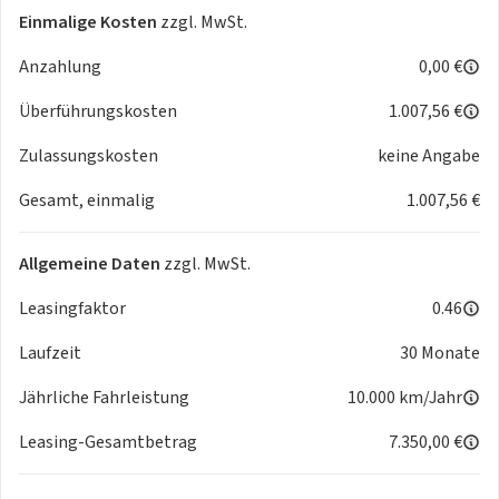
Einmalige Kosten
zzgl. MwSt.
INFOTAINMENT & MULTIMEDIA
Anzahlung
0,00 €
- Infotainment-Paket Discover
- DAB-Digitaler Radioempfang
Überführungskosten
1.007,56 €
- 2 USB-C vorne + 2 USB-C hinten
- DIGITAL COCKPIT PRO
Zulassungskosten
keine Angabe
- Infotainment-System mit 38,1-cm-Display (15 Zoll)
Gesamt, einmalig
1.007,56 €
- Telefonschnittstelle Comfort mit induktiver Ladefunktion
für 2 Smartphones
- Wireless APP-CONNECT für Apple CarPlay und Android
Allgemeine Daten
zzgl. MwSt.
Auto
- Radio
Leasingfaktor
0.46
- Sprachassistent IDA
Laufzeit
30 Monate
Jährliche Fahrleistung
10.000 km/Jahr
SPORTPAKETE
- R-LINE-PAKET
Leasing-Gesamtbetrag
7.350,00 €