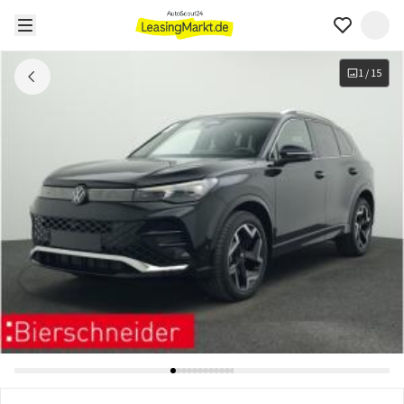
1
/
15