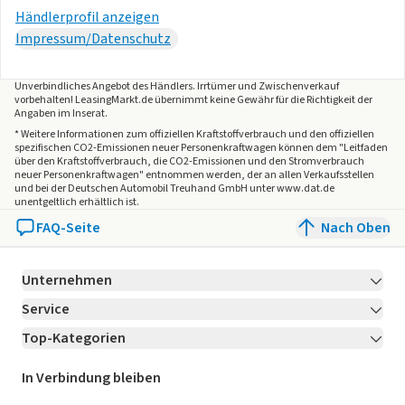
Händlerprofil anzeigen
- Lichtsensor
Impressum/Datenschutz
- Schlechtwetterlicht und Abbiegelicht
- Umfeldbeleuchtung mit Logoprojektion
Unverbindliches Angebot des
Händlers
. Irrtümer und Zwischenverkauf
vorbehalten! LeasingMarkt.de übernimmt keine Gewähr für die Richtigkeit der
Angaben im Inserat.
TECHNIK
* Weitere Informationen zum offiziellen Kraftstoffverbrauch und den offiziellen
- Regensensor
spezifischen CO2-Emissionen neuer Personenkraftwagen können dem "Leitfaden
über den Kraftstoffverbrauch, die CO2-Emissionen und den Stromverbrauch
- Reifendruckkontrolle
neuer Personenkraftwagen" entnommen werden, der an allen Verkaufsstellen
und bei der Deutschen Automobil Treuhand GmbH unter www.dat.de
- Dämm-/Akustikverglasung für die Seitenscheiben
unentgeltlich erhältlich ist.
- Steckdose 230V im Kofferraum
FAQ-Seite
Nach Oben
- CAR2X
- Fahrprofil-Auswahl
- 12 Volt-Steckdose im Kofferraum
Unternehmen
- Servolenkung
Service
Über LeasingMarkt.de
Top-Kategorien
Kontakt
Karriere
Jetzt bewerben!
UMWELT
Leasing Deals
Ratgeber
Für Händler
In Verbindung bleiben
- Diesel-Partikelfilter (DPF)
Gebrauchtwagen Leasing