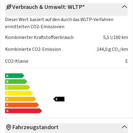
- Außenspiegel elektrisch einstellbar
Verbrauch & Umwelt: WLTP*
- Innenspiegel automatisch abblendend
- KLIMATISIERTE SITZE vorne mit MASSAGEFUNKTION
Dieser Wert basiert auf den durch das
WLTP-Verfahren
- Parkassistent Park Assist Pro, inkl. Einparkhilfe
ermittelten CO2-Emissionen
- Schlüsselloses Schließ- und Startsystem Keyless Access,
mit berührungsloser Ver- und Entriegelung
Kombinierter Kraftstoffverbrauch
5,5 l/100 km
- Zentralverriegelung
Kombinierte CO2-Emission
144,0 g CO₂/km
- Lendenwirbelstütze/n pneumatisch (Lordosenstütze)
- 12-V-Steckdose in der Mittelkonsole vorn
CO2-Klasse
E
INNEN-AUSSTATTUNG
- Durchladeeinrichtung
- Pedale in Alu- bzw Edelstahl-Optik
- Gepäckraumboden variabel höheneinstellbar
- Rücksitzbank verschiebbar
- Rücksitzlehne geteilt umklappbar
- SPORTSITZE
Fahrzeugstandort
- Dekor-Set R-Line, durchleuchtet