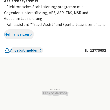
Assistenzsysteme:
- Elektronisches Stabilisierungsprogramm mit
Gegenlenkunterstützung, ABS, ASR, EDS, MSR und
Gespannstabilisierung
- Fahrassistent "Travel Assist" und Spurhalteassistent "Lane
Assist"
Mehr anzeigen
- Notbremsassistent "Front Assist" (für automatische
Distanzregelung ACC bis 210 km/h)
- Reifenkontrollanzeige
Angebot melden
ID:
12773632
- Dynamischer Fernlichtassistent "Dynamic Light Assist"
- Regensensor
- Automatische Distanzregelung ACC "stop & go", mit
Geschwindigkeitsbegrenzer
- Ablenkungs- und Müdigkeitserkennung
- Mit Multifunktionskamera
- Verkehrszeichenerkennung
- Berganfahrassistent
Multimedia:
- Navigationssystem "Discover Pro"