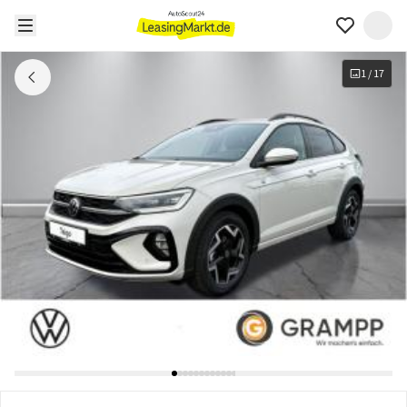
1
/
17