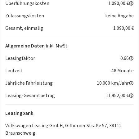
Überführungskosten
1.090,00 €
- Airbag für Fahrer und Beifahrer, mit Beifahrerairbag-
Deaktivierung
Zulassungskosten
keine Angabe
- Abgaskonzept, WLTP3 M1, N1-I//EU6EB
Gesamt, einmalig
1.090,00 €
- Kopfairbags vorn und hinten, Seitenairbags vorn, Center-
Airbag
- Außenspiegelgehäuse in Wagenfarbe
Allgemeine Daten
inkl. MwSt.
- Außenspiegel elektrisch einstell-, anklapp- und beheizbar,
mit Beifahrerspiegelabsenkung
Leasingfaktor
0.66
- Wegfahrsperre elektronisch
Laufzeit
48 Monate
- Start-Stopp-System mit Bremsenergie-Rückgewinnung
- Einparkhilfe - Warnsignale bei Hindernissen im Front- und
Jährliche Fahrleistung
10.000 km/Jahr
Heckbereich
- IQ.LIGHT - LED-Matrix-Scheinwerfer mit LED-Tagfahrlicht
Leasing-Gesamtbetrag
11.952,00 €
- LED-Rückleuchten
- Nebelscheinwerfer und Abbiegelicht
Leasingbank
- Fahrlichtschaltung automatisch, mit LED-Tagfahrlicht
sowie "Coming home"und "Leaving home"-Funktion
Volkswagen Leasing GmbH, Gifhorner Straße 57, 38112
- 7-Gang-Automatikgetriebe oder DSG
Braunschweig