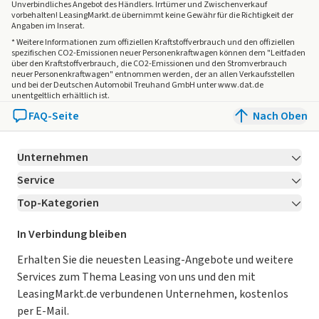
Unverbindliches Angebot des
Händlers
. Irrtümer und Zwischenverkauf
vorbehalten! LeasingMarkt.de übernimmt keine Gewähr für die Richtigkeit der
Angaben im Inserat.
* Weitere Informationen zum offiziellen Kraftstoffverbrauch und den offiziellen
spezifischen CO2-Emissionen neuer Personenkraftwagen können dem "Leitfaden
über den Kraftstoffverbrauch, die CO2-Emissionen und den Stromverbrauch
neuer Personenkraftwagen" entnommen werden, der an allen Verkaufsstellen
und bei der Deutschen Automobil Treuhand GmbH unter www.dat.de
unentgeltlich erhältlich ist.
FAQ-Seite
Nach Oben
Unternehmen
Service
Über LeasingMarkt.de
Top-Kategorien
Kontakt
Karriere
Jetzt bewerben!
Leasing Deals
Ratgeber
Für Händler
In Verbindung bleiben
Gebrauchtwagen Leasing
Magazin
Kooperation mit AutoScout24
Erhalten Sie die neuesten Leasing-Angebote und weitere
Services zum Thema Leasing von uns und den mit
Leasing ohne Anzahlung
Datenschutz-Einstellungen
AGB
LeasingMarkt.de verbundenen Unternehmen, kostenlos
E-Auto Leasing
So funktioniert’s
Datenschutz
per E-Mail.