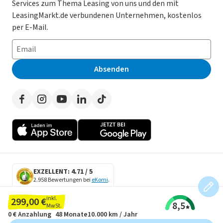
Services zum Thema Leasing von uns und den mit
Leasing ohne Anzahlung
Datenschutz-Einstellungen
AGB
LeasingMarkt.de verbundenen Unternehmen, kostenlos
E-Auto Leasing
So funktioniert’s
Datenschutz
per E-Mail.
Privatleasing
Häufig gestellte Fragen
Impressum
Leasing-Vergleiche
Leasing-Lexikon
Erklärung zur Barrierefreiheit
Absenden
Herstellerverzeichnis
Auto-Tests
Presse
Händlerverzeichnis
Werben auf LeasingMarkt.de
Autoleasing in der Nähe
EXZELLENT: 4.71 / 5
2.958 Bewertungen bei
eKomi
.
SECURE DATA
inkl.
299,00 €
8,5
SSL Encryption
MwSt.
0 €
Anzahlung
48 Monate
10.000 km / Jahr