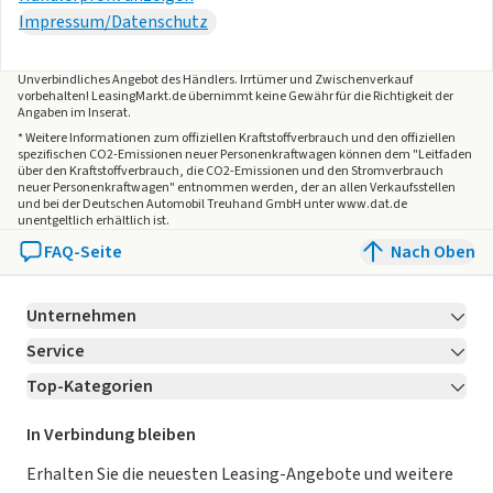
Impressum/Datenschutz
Unverbindliches Angebot des
Händlers
. Irrtümer und Zwischenverkauf
vorbehalten! LeasingMarkt.de übernimmt keine Gewähr für die Richtigkeit der
Angaben im Inserat.
* Weitere Informationen zum offiziellen Kraftstoffverbrauch und den offiziellen
spezifischen CO2-Emissionen neuer Personenkraftwagen können dem "Leitfaden
über den Kraftstoffverbrauch, die CO2-Emissionen und den Stromverbrauch
neuer Personenkraftwagen" entnommen werden, der an allen Verkaufsstellen
und bei der Deutschen Automobil Treuhand GmbH unter www.dat.de
unentgeltlich erhältlich ist.
FAQ-Seite
Nach Oben
Unternehmen
Service
Über LeasingMarkt.de
Top-Kategorien
Kontakt
Karriere
Jetzt bewerben!
Leasing Deals
Ratgeber
Für Händler
In Verbindung bleiben
Gebrauchtwagen Leasing
Magazin
Kooperation mit AutoScout24
Erhalten Sie die neuesten Leasing-Angebote und weitere