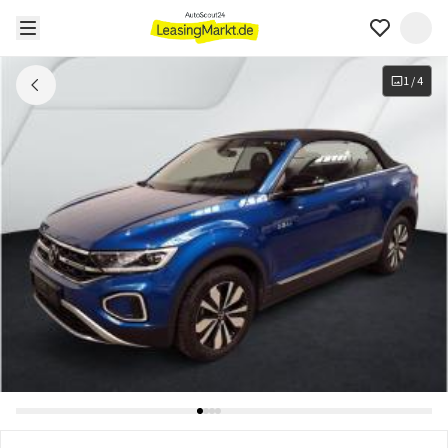
1
/
4