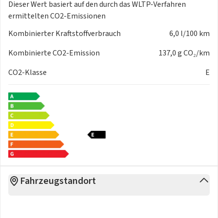
Dieser Wert basiert auf den durch das
WLTP-Verfahren
Metallic
ermittelten CO2-Emissionen
Servolenkung
Sitzbezüge in Stoff
Kombinierter Kraftstoffverbrauch
6,0 l/100 km
Wegfahrsperre
Zentralverriegelung
Kombinierte CO2-Emission
137,0 g CO₂/km
CO2-Klasse
E
Fahrzeugstandort