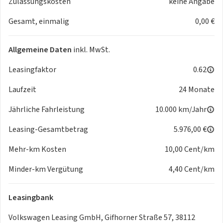
Zulassungskosten
keine Angabe
Spurhalteassistent
Gesamt, einmalig
0,00 €
Spurwechselassistent
Start-Stopp-System
Touchscreen-Farbdisplay
Allgemeine Daten
inkl. MwSt.
Travel Assist
Beifahrerairbagdeaktivierung
Leasingfaktor
0.62
Bluetooth
Laufzeit
24 Monate
Bremsassistent
Chrompaket
Jährliche Fahrleistung
10.000 km/Jahr
Connect-Dienste möglich
Doppelairbag
Leasing-Gesamtbetrag
5.976,00 €
Easy Entry Einstieghilfe
Mehr-km Kosten
10,00 Cent/km
eCall Notrufsystem
Fensterheber elektr.
Minder-km Vergütung
4,40 Cent/km
geteilt umklappbare Rücksitzlehne
Höheneinstellbare Vordersitze
Leasingbank
Isofix Kindersitzaufnahmen
Lendenwirbelstütze
Volkswagen Leasing GmbH, Gifhorner Straße 57, 38112