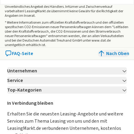
Unverbindliches Angebot des
Händlers
. Irrtümer und Zwischenverkauf
vorbehalten! LeasingMarkt.de übernimmt keine Gewähr für die Richtigkeit der
Angaben im Inserat.
* Weitere Informationen zum offiziellen Kraftstoffverbrauch und den offiziellen
spezifischen CO2-Emissionen neuer Personenkraftwagen können dem "Leitfaden
über den Kraftstoffverbrauch, die CO2-Emissionen und den Stromverbrauch
neuer Personenkraftwagen" entnommen werden, der an allen Verkaufsstellen
und bei der Deutschen Automobil Treuhand GmbH unter www.dat.de
unentgeltlich erhältlich ist.
FAQ-Seite
Nach Oben
Unternehmen
Service
Über LeasingMarkt.de
Top-Kategorien
Kontakt
Karriere
Jetzt bewerben!
Leasing Deals
Ratgeber
Für Händler
In Verbindung bleiben
Gebrauchtwagen Leasing
Magazin
Kooperation mit AutoScout24
Erhalten Sie die neuesten Leasing-Angebote und weitere
Services zum Thema Leasing von uns und den mit
Leasing ohne Anzahlung
Datenschutz-Einstellungen
AGB
LeasingMarkt.de verbundenen Unternehmen, kostenlos
E-Auto Leasing