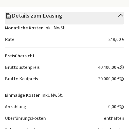
automatische Fahrlichtschaltung
Berganfahrassistent
Details zum Leasing
City-Notbremsfunktion
Coming home und Leaving home-Funktion
Monatliche Kosten
inkl. MwSt.
Digitaler Radioempfang (DAB+)
ESP mit Anhaengerstabilisierung
Rate
249,00 €
Fernlichtassistent
Fußgängererkennung
Preisübersicht
Induktionsladen für Smartphone
Lane Assist
Bruttolistenpreis
40.400,00 €
LED-Heckleuchten
Brutto Kaufpreis
30.000,00 €
LED-Tagfahrlicht
Leichtmetallfelgen
Mittelarmlehne
Einmalige Kosten
inkl. MwSt.
Müdigkeitserkennung
Anzahlung
0,00 €
Multifunktions-Lederlenkrad heizbar mit Schaltwippen
Proaktives Insassenschutzsystem
Überführungskosten
enthalten
Radio Ready 2 Discover
Regensensor