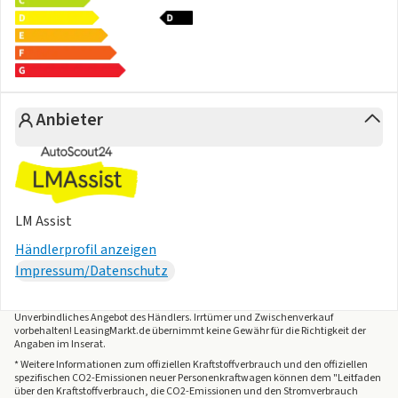
Kopfairbags vorn und hinten, Seitenairbags vorn, Center-
Airbag
Start-Stopp-System mit Bremsenergie-Rückgewinnung
Warnton und -leuchte für nicht angelegte Gurte vorn und
hinten
Anbieter
Notruf-Service, Laufzeit 10 Jahre ab Erstauslieferung,
Voraussetzung: Verfügbarkeit
benötigter Mobilfunknetze
Textilfußmatten vorn und hinten
Vordersitze beheizbar
LM Assist
Dachhimmel schwarz
Händlerprofil anzeigen
Vordersitze mit Höheneinstellung
Impressum/Datenschutz
Multifunktions-Sportlenkrad in Leder, beheizbar, mit
Schaltwippen
Make-up-Spiegel beleuchtet in den Sonnenblenden
Unverbindliches Angebot des
Händlers
. Irrtümer und Zwischenverkauf
vorbehalten! LeasingMarkt.de übernimmt keine Gewähr für die Richtigkeit der
Rücksitzbank ungeteilt, Lehne asymmetrisch umklappbar,
Angaben im Inserat.
mit Mittelarmlehne
* Weitere Informationen zum offiziellen Kraftstoffverbrauch und den offiziellen
spezifischen CO2-Emissionen neuer Personenkraftwagen können dem "Leitfaden
Sitzmittelbahnen der Vordersitze und der äußeren
über den Kraftstoffverbrauch, die CO2-Emissionen und den Stromverbrauch