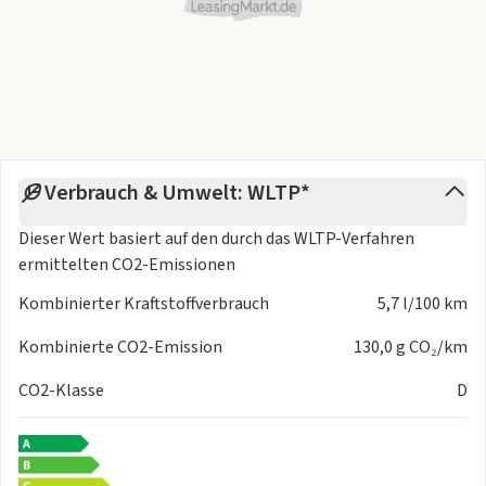
Beifahrersitz, i-Size-kompatibel
Fahrprofilauswahl
Progressivlenkung
Dreipunkt-Automatiksicherheitsgurte für die äußeren
Rücksitzplätze
Diebstahlwarnanlage mit Innenraumüberwachung, Back-
up-Horn und
Verbrauch & Umwelt: WLTP*
Abschleppschutz
3 Kopfstützen hinten
Dieser Wert basiert auf den durch das
WLTP-Verfahren
Berganfahrassistent
ermittelten CO2-Emissionen
Kopfstützen vorn im Sitz integriert
Verbandtasche, Warndreieck und Warnweste
Kombinierter Kraftstoffverbrauch
5,7 l/100 km
Airbag für Fahrer und Beifahrer, mit Beifahrerairbag-
Kombinierte CO2-Emission
130,0 g CO₂/km
Deaktivierung
Elektronisches Stabilisierungsprogramm und
CO2-Klasse
D
elektromechanischer
Bremskraftverstärker
Sportfahrwerk
Elektronische Parkbremse inkl. Auto-Hold-Funktion