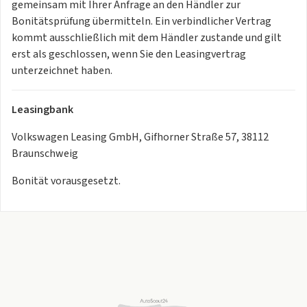
Oberfläche glanzgedreht,
gemeinsam mit Ihrer Anfrage an den Händler zur
Volkswagen R
Bonitätsprüfung übermitteln. Ein verbindlicher Vertrag
Spurhalteassistent "Lane Assist"
kommt ausschließlich mit dem Händler zustande und gilt
Automatische Distanzregelung ACC
erst als geschlossen, wenn Sie den Leasingvertrag
Notbremsassistent "Front Assist" mit Fußgänger- und
unterzeichnet haben.
Radfahrererkennung
Parkassistent "Park Assist Plus" inkl. Einparkhilfe
Leasingbank
Geschwindigkeitsbegrenzer mit vorausschauender
Regelung
Volkswagen Leasing GmbH, Gifhorner Straße 57, 38112
Aufmerksamkeits- und Müdigkeitswarnung mit
Braunschweig
Fahrerbeobachtungskamera
Bonität vorausgesetzt.
Rückfahrkamera "Rear View"
Spurwechselassistent "Side Assist", Ausparkassistent und
Ausstiegswarnung
Verkehrszeichenerkennung
Kreuzungsassistent
Abbiegebremsfunktion und Ausweichunterstützung
ISOFIX-Halteösen für Kindersitze auf den äußeren
Rücksitzen sowie auf dem