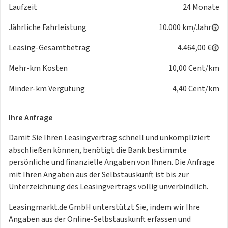
Laufzeit
24 Monate
Volkswagen Logo vorn und hinten, Leiste zwischen den
Scheinwerfern/Rückleuchten
Jährliche Fahrleistung
10.000 km/Jahr
beleuchtet
Abbiege- und Schlechtwetterlicht
Leasing-Gesamtbetrag
4.464,00 €
Umfeldbeleuchtung mit Logoprojektion
Mehr-km Kosten
10,00 Cent/km
LED-Rückleuchten
LED-Plus-Scheinwerfer
Minder-km Vergütung
4,40 Cent/km
Fahrlichtschaltung automatisch, mit LED-Tagfahrlicht
sowie "Coming home"- und
Ihre Anfrage
"Leaving home"-Funktion
Außenspiegel elektrisch einstell-, anklapp- und beheizbar,
Damit Sie Ihren Leasingvertrag schnell und unkompliziert
mit
abschließen können, benötigt die Bank bestimmte
Beifahrerspiegelabsenkung
persönliche und finanzielle Angaben von Ihnen. Die Anfrage
Fernlichtassistent "Light Assist"
mit Ihren Angaben aus der Selbstauskunft ist bis zur
Zierleisten in Pyritsilber matt
Unterzeichnung des Leasingvertrags völlig unverbindlich.
Außenspiegelgehäuse in Dachfarbe
Stoßfänger im "R-Line"-Styling
Leasingmarkt.de GmbH unterstützt Sie, indem wir Ihre
4 Leichtmetallräder "Coventry" 7 J x 18 in Schwarz,
Angaben aus der Online-Selbstauskunft erfassen und