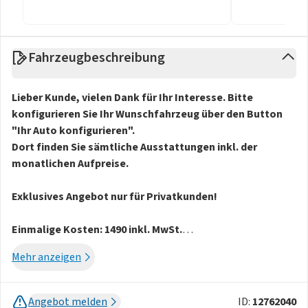
Fahrzeugbeschreibung
Lieber Kunde, vielen Dank für Ihr Interesse. Bitte
konfigurieren Sie Ihr Wunschfahrzeug über den Button
"Ihr Auto konfigurieren".
Dort finden Sie sämtliche Ausstattungen inkl. der
monatlichen Aufpreise.
Exklusives Angebot nur für Privatkunden!
Einmalige Kosten: 1490 inkl. MwSt.
(Überführungskosten)
Mehr anzeigen
Lieferzeit ca. 7 Monate ab Bestellung
Es ist kein früherer Liefertermin möglich!
Abholung: Wolfsburg
Angebot melden
ID:
12762040