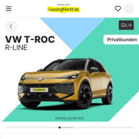
1
/
8