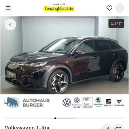
1
/
17
Volkswagen T-Roc