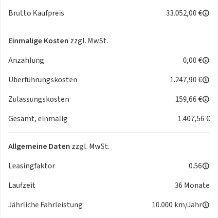
- Lane Assist
Brutto Kaufpreis
33.052,00 €
- Aufmerksamkeitsassistent
- Verkehrszeichenerkennung
- Ausparkassistent
Einmalige Kosten
zzgl. MwSt.
Licht und Sicht
Anzahlung
0,00 €
- LED-Scheinwerfer
- Kurvenlicht
Überführungskosten
1.247,90 €
- Abbiegelicht
- LED-Tagfahrlicht
Zulassungskosten
159,66 €
- Regensensor
Gesamt, einmalig
1.407,56 €
- Automatisch abblendender Innenspiegel
- Wärmeschutzverglasung
- Dynamische Leuchtweitenregulierung
Allgemeine Daten
zzgl. MwSt.
- Ambientebeleuchtung mehrfarbig
Audio & Kommunikation
Leasingfaktor
0.56
- Multimedia-System
Laufzeit
36 Monate
- Radio
- Digitaler Radioempfang DAB
Jährliche Fahrleistung
10.000 km/Jahr
- USB Anschluss