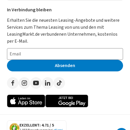
Leasing Deals
Ratgeber
Für Händler
In Verbindung bleiben
Gebrauchtwagen Leasing
Magazin
Kooperation mit AutoScout24
Erhalten Sie die neuesten Leasing-Angebote und weitere
Services zum Thema Leasing von uns und den mit
Leasing ohne Anzahlung
Datenschutz-Einstellungen
AGB
LeasingMarkt.de verbundenen Unternehmen, kostenlos
E-Auto Leasing
So funktioniert’s
Datenschutz
per E-Mail.
Privatleasing
Häufig gestellte Fragen
Impressum
Leasing-Vergleiche
Leasing-Lexikon
Erklärung zur Barrierefreiheit
Absenden
Herstellerverzeichnis
Auto-Tests
Presse
Händlerverzeichnis
Werben auf LeasingMarkt.de
Autoleasing in der Nähe
EXZELLENT: 4.71 / 5