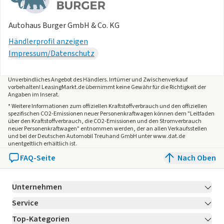
Irrtümer und Änderungen vorbehalten
Autohaus Burger GmbH & Co. KG
Händlerprofil anzeigen
Impressum/Datenschutz
Unverbindliches Angebot des
Händlers
. Irrtümer und Zwischenverkauf
vorbehalten! LeasingMarkt.de übernimmt keine Gewähr für die Richtigkeit der
Angaben im Inserat.
* Weitere Informationen zum offiziellen Kraftstoffverbrauch und den offiziellen
spezifischen CO2-Emissionen neuer Personenkraftwagen können dem "Leitfaden
über den Kraftstoffverbrauch, die CO2-Emissionen und den Stromverbrauch
neuer Personenkraftwagen" entnommen werden, der an allen Verkaufsstellen
und bei der Deutschen Automobil Treuhand GmbH unter www.dat.de
unentgeltlich erhältlich ist.
FAQ-Seite
Nach Oben
Unternehmen
Service
Über LeasingMarkt.de
Top-Kategorien
Kontakt
Karriere
Jetzt bewerben!