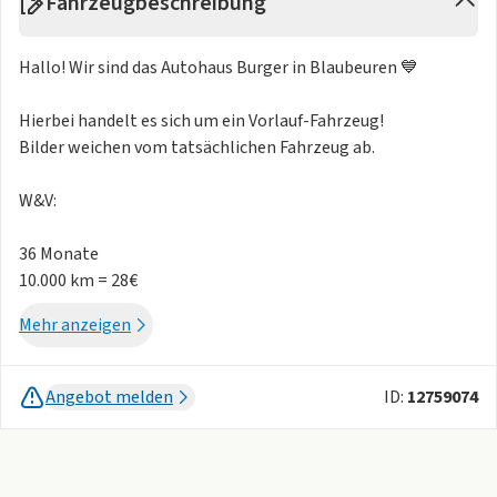
Fahrzeugbeschreibung
Hallo! Wir sind das Autohaus Burger in Blaubeuren 💙
Hierbei handelt es sich um ein Vorlauf-Fahrzeug!
Bilder weichen vom tatsächlichen Fahrzeug ab.
W&V:
36 Monate
10.000 km = 28€
15.000 km = 34€
Mehr anzeigen
20.000 km = 54€
25.000 km = 69€
30.000 km = 69€
Angebot melden
ID:
12759074
48 Monate
10.000 km = 44€
15.000 km = 53€