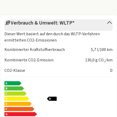
Interieur
- Sitze Stoff
- Multifunktions-Sport-/Lederlenkrad
Verbrauch & Umwelt: WLTP*
- Lenkradheizung
- Gepäckraumboden höhenverstellbar
Dieser Wert basiert auf den durch das
WLTP-Verfahren
- Rücksitze klappbar
ermittelten CO2-Emissionen
- Dekoreinlagen Chrom: Pyritsilber matt
Exterieur
Kombinierter Kraftstoffverbrauch
5,7 l/100 km
- Anhängerkupplung schwenkbar
Kombinierte CO2-Emission
130,0 g CO₂/km
- Sportfahrwerk
- Leichtmetallfelgen 18 Zoll
CO2-Klasse
D
- Außenspiegel elekt. verstell- & anklappbar, beheizt
- Dachreling
- Ganzjahresreifen
- Bremsenergierückgewinnung
- Reifenpannenset
- Notrufsystem
- Geschwindigkeitsbegrenzer