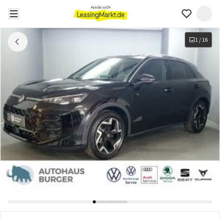
1
/
16