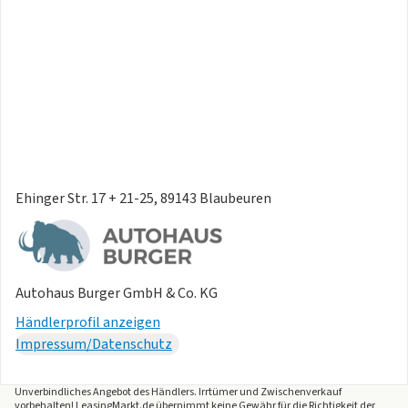
- Front Assist
- Fahrzeugvernetzung Car2X
Weitere Ausstattung
- Beifahrerairbag deaktivierbar
- Einstiegsleisten vorn in Aluminium
- R-Line
- Ohne Anschlussgarantie
- Fahrzeuge ohne besonderen
Produktaufwertungsmaßnahmen
Ehinger Str. 17 + 21-25, 89143 Blaubeuren
- Kreuzungsassistent
Irrtümer und Änderungen vorbehalten
Autohaus Burger GmbH & Co. KG
Händlerprofil anzeigen
Impressum/Datenschutz
Unverbindliches Angebot des
Händlers
. Irrtümer und Zwischenverkauf
vorbehalten! LeasingMarkt.de übernimmt keine Gewähr für die Richtigkeit der