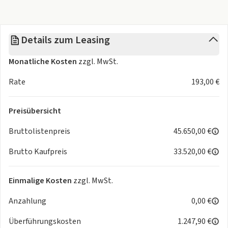
Ausstattungspakete
- Raucherpaket
Assistenzsysteme
Details zum Leasing
- Dynamic Light Assist
- selbstlenkende Einparkhilfe: Parkpaket
Monatliche Kosten
zzgl. MwSt.
- Rückfahrkamera Rear View
- Frontkamera
Rate
193,00 €
- Fahrlichtautomatik
- Automatische Distanzregelung ACC
Preisübersicht
- Auto Hold Funktion
- Spurwechselassistent
Bruttolistenpreis
45.650,00 €
- Lane Assist
Brutto Kaufpreis
33.520,00 €
- Aufmerksamkeitsassistent
- Verkehrszeichenerkennung
- Ausparkassistent
Einmalige Kosten
zzgl. MwSt.
Licht und Sicht
Anzahlung
0,00 €
- Matrix LED Scheinwerfer
- Kurvenlicht
Überführungskosten
1.247,90 €
- Abbiegelicht