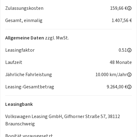
- LED-Tagfahrlicht
Zulassungskosten
159,66 €
- Regensensor
Gesamt, einmalig
1.407,56 €
- Automatisch abblendender Innenspiegel
- Wärmeschutzverglasung
- Dynamische Leuchtweitenregulierung
Allgemeine Daten
zzgl. MwSt.
- Ambientebeleuchtung mehrfarbig
Audio & Kommunikation
Leasingfaktor
0.51
- Multimedia-System
Laufzeit
48 Monate
- Radio
- Digitaler Radioempfang DAB
Jährliche Fahrleistung
10.000 km/Jahr
- USB Anschluss
- Handyvorbereitung Bluetooth
Leasing-Gesamtbetrag
9.264,00 €
- Android Auto u. Apple CarPlay
- Kabelloses Laden für Handys
Leasingbank
Komfort
- Digitales Kombiinstrument
Volkswagen Leasing GmbH, Gifhorner Straße 57, 38112
- Climatronic 3-Zonen
Braunschweig
- Fahrer-/Beifahrersitz höhenverstellbar
Bonität vorausgesetzt.