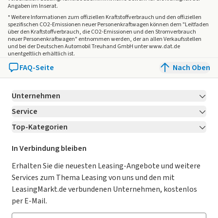
Angaben im Inserat.
* Weitere Informationen zum offiziellen Kraftstoffverbrauch und den offiziellen
spezifischen CO2-Emissionen neuer Personenkraftwagen können dem "Leitfaden
über den Kraftstoffverbrauch, die CO2-Emissionen und den Stromverbrauch
neuer Personenkraftwagen" entnommen werden, der an allen Verkaufsstellen
und bei der Deutschen Automobil Treuhand GmbH unter www.dat.de
unentgeltlich erhältlich ist.
FAQ-Seite
Nach Oben
Unternehmen
Service
Über LeasingMarkt.de
Top-Kategorien
Kontakt
Karriere
Jetzt bewerben!
Leasing Deals
Ratgeber
Für Händler
In Verbindung bleiben
Gebrauchtwagen Leasing
Magazin
Kooperation mit AutoScout24
Erhalten Sie die neuesten Leasing-Angebote und weitere
Services zum Thema Leasing von uns und den mit
Leasing ohne Anzahlung
Datenschutz-Einstellungen
AGB
LeasingMarkt.de verbundenen Unternehmen, kostenlos
E-Auto Leasing
So funktioniert’s
Datenschutz
per E-Mail.
Privatleasing
Häufig gestellte Fragen