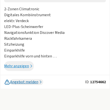
2-Zonen Climatronic
Digitales Kombiinstrument
elektr. Verdeck
LED-Plus-Scheinwerfer
Navigationsfunktion Discover Media
Rückfahrkamera
Sitzheizung
Einparkhilfe
Einparkhilfe vorn und hinten
"GOAL"
Mehr anzeigen
Park Assist (Parkassistenzsystem)
Parklenkassistent
"Style"
Angebot melden
ID:
12754662
Verkehrszeichenerkennung
Windschott
Abbiegelicht
Ambientebeleuchtung
Android Auto