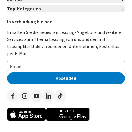
Über LeasingMarkt.de
Top-Kategorien
Kontakt
Karriere
Jetzt bewerben!
Leasing Deals
Ratgeber
Für Händler
In Verbindung bleiben
Gebrauchtwagen Leasing
Magazin
Kooperation mit AutoScout24
Erhalten Sie die neuesten Leasing-Angebote und weitere
Services zum Thema Leasing von uns und den mit
Leasing ohne Anzahlung
Datenschutz-Einstellungen
AGB
LeasingMarkt.de verbundenen Unternehmen, kostenlos
E-Auto Leasing
So funktioniert’s
Datenschutz
per E-Mail.
Privatleasing
Häufig gestellte Fragen
Impressum
Leasing-Vergleiche
Leasing-Lexikon
Erklärung zur Barrierefreiheit
Absenden
Herstellerverzeichnis
Auto-Tests
Presse
Händlerverzeichnis
Werben auf LeasingMarkt.de
Autoleasing in der Nähe