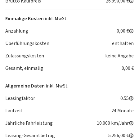
Brutto Kaufpreis
26.990,00 €
LED-Tagfahrlicht
Leichtmetallfelgen
Mittelarmlehne
Einmalige Kosten
inkl. MwSt.
Müdigkeitserkennung
Anzahlung
0,00 €
Multifunktions-Lederlenkrad heizbar mit Schaltwippen
Proaktives Insassenschutzsystem
Überführungskosten
enthalten
Radio Ready 2 Discover
Regensensor
Zulassungskosten
keine Angabe
Spurhalteassistent
Gesamt, einmalig
0,00 €
Spurwechselassistent
Start-Stopp-System
Touchscreen-Farbdisplay
Allgemeine Daten
inkl. MwSt.
Travel Assist
Beifahrerairbagdeaktivierung
Leasingfaktor
0.55
Bluetooth
Laufzeit
24 Monate
Bremsassistent
Chrompaket
Jährliche Fahrleistung
10.000 km/Jahr
Connect-Dienste möglich
Doppelairbag
Leasing-Gesamtbetrag
5.256,00 €