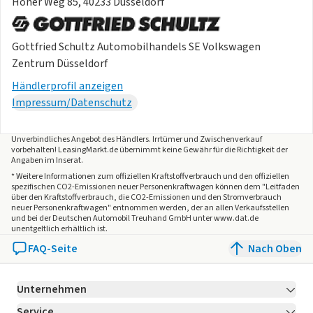
Höher Weg 85, 40233 Düsseldorf
Gottfried Schultz Automobilhandels SE Volkswagen
Zentrum Düsseldorf
Händlerprofil anzeigen
Impressum/Datenschutz
Unverbindliches Angebot des
Händlers
. Irrtümer und Zwischenverkauf
vorbehalten! LeasingMarkt.de übernimmt keine Gewähr für die Richtigkeit der
Angaben im Inserat.
* Weitere Informationen zum offiziellen Kraftstoffverbrauch und den offiziellen
spezifischen CO2-Emissionen neuer Personenkraftwagen können dem "Leitfaden
über den Kraftstoffverbrauch, die CO2-Emissionen und den Stromverbrauch
neuer Personenkraftwagen" entnommen werden, der an allen Verkaufsstellen
und bei der Deutschen Automobil Treuhand GmbH unter www.dat.de
unentgeltlich erhältlich ist.
FAQ-Seite
Nach Oben
Unternehmen
Service