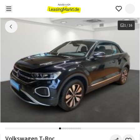
1
/
16
Volkswagen T-Roc