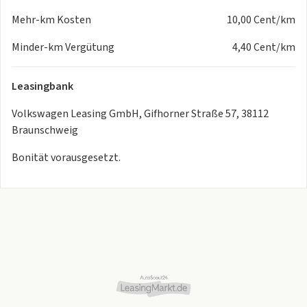
Easy Entry Einstieghilfe
Mehr-km Kosten
10,00 Cent/km
eCall Notrufsystem
Fensterheber elektr.
Minder-km Vergütung
4,40 Cent/km
geteilt umklappbare Rücksitzlehne
Höheneinstellbare Vordersitze
Leasingbank
Isofix Kindersitzaufnahmen
Lendenwirbelstütze
Volkswagen Leasing GmbH, Gifhorner Straße 57, 38112
Mobiltelefon-Schnittstelle
Braunschweig
Otto-Partikelfilter
Pannen-Set
Bonität vorausgesetzt.
Parkbremse elektrisch
Reifendruck-Überwachung
Schlechtwetterlicht
Seitenairbags
Touchscreen
Umfeldbeleuchtung
USB-Anschluss
Wärmeschutzverglasung
Zentralverriegelung mit Fernbedienung