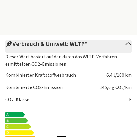
3-Türen
6-Gang-Schaltgetriebe
ABS
ASR
EDS
Euro 6e
Verbrauch & Umwelt: WLTP*
Frontantrieb
Dieser Wert basiert auf den durch das
WLTP-Verfahren
Perleffekt
ermittelten CO2-Emissionen
Servolenkung
Sitzbezüge in Stoff
Kombinierter Kraftstoffverbrauch
6,4 l/100 km
Wegfahrsperre
Zentralverriegelung
Kombinierte CO2-Emission
145,0 g CO₂/km
CO2-Klasse
E