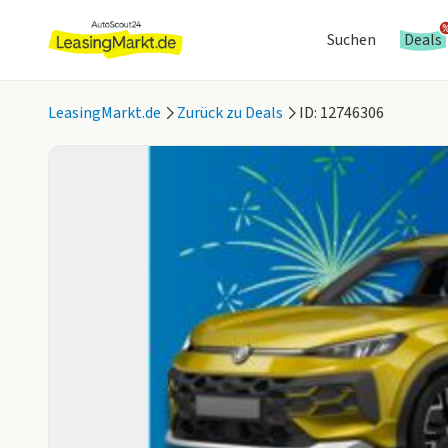
Suchen
Deals
LeasingMarkt.de
Zurück zu Deals
ID: 12746306