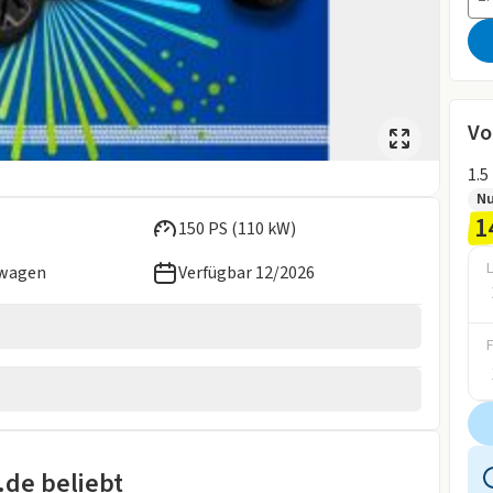
Vo
Nu
1
150 PS (110 kW)
L
ewagen
Verfügbar 12/2026
2026
wagen
rheber
.de beliebt