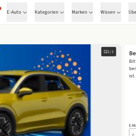
E-Auto
Kategorien
Marken
Wissen
Üb
1
/
1
Be
Bit
ben
ist.
E-M