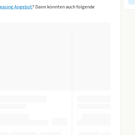
ik
easing Angebot
? Dann könnten auch folgende
orne
ellow)
itzbank
gen
r
tomatik
pomat
ag