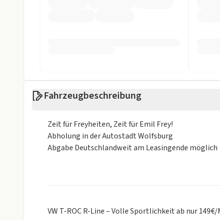
Einparkhilfe
Einparkhilfe h
Einparkhilfe vorne
ESP
Fahrer-Airbag
LED Scheinwer
LED Tagfahrlicht
Müdigkeits-W
Notbremsassistent
Reifendruckko
Fahrzeugbeschreibung
Rückfahrkamera
Spurhalteassi
Zeit für Freyheiten, Zeit für Emil Frey!
Sonstige
Abholung in der Autostadt Wolfsburg
Alufelgen
Isofix
Abgabe Deutschlandweit am Leasingende möglich
Sportfahrwerk
Weniger anzei
VW T-ROC R-Line – Volle Sportlichkeit ab nur 149€