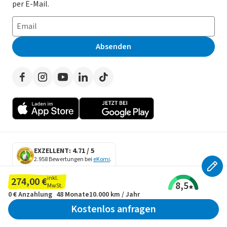
E-Auto Leasing
So funktioniert’s
Datenschutz
per E-Mail.
Privatleasing
Häufig gestellte Fragen
Impressum
Leasing-Vergleiche
Leasing-Lexikon
Erklärung zur Barrierefreiheit
Absenden
Herstellerverzeichnis
Auto-Tests
Presse
Händlerverzeichnis
Werben auf LeasingMarkt.de
Autoleasing in der Nähe
EXZELLENT: 4.71 / 5
2.958 Bewertungen bei
eKomi
.
SECURE DATA
inkl.
274,00 €
8,5
SSL Encryption
MwSt.
0 €
Anzahlung
48 Monate
10.000 km / Jahr
Kostenlos anfragen