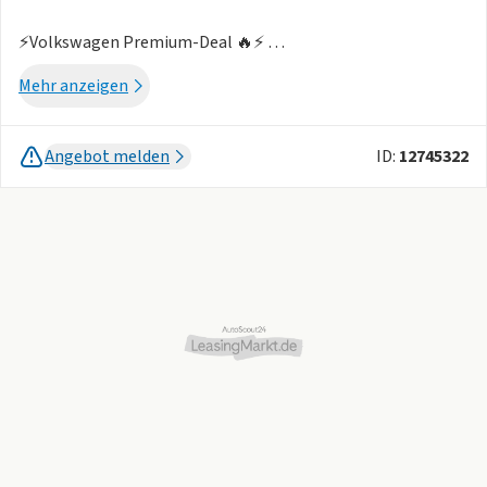
⚡️Volkswagen Premium-Deal 🔥⚡️
Exklusive Sonderkonditionen 🚗⚡️
Mehr anzeigen
❗️Wichtiger Hinweis❗️
🚗Abholung des Fahrzeuges in: Hohenwestedt
Angebot melden
ID:
12745322
🚗Rückgabe des Fahrzeuges in: Hohenwestedt
🚗Lieferung schon ab 300€ möglich
Bitte nutzen die Leasingmatrix um den passenden Preis für
ihre Wunschlaufzeit zu finden
🔥 Ihre Vorteile auf einen Blick:
✅ Top-Leasingkonditionen – einfach und flexibel!
✅ Individuelle Leasingoptionen – passend zu Ihrer
Kilometerlaufleistung und Laufzeit!
✅ 2500 extra Kilometer zur ausgewählten Kilometeranzahl
werden nicht berechnet – mehr Freiraum für Ihre Fahrten! 🚗