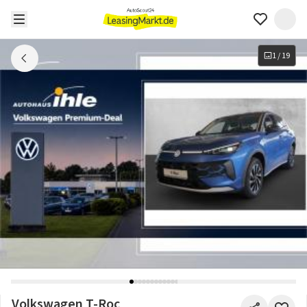
1
/
19
Volkswagen T-Roc