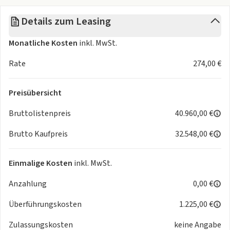
✨
Details zum Leasing
Unsere Verkaufsberater stehen Ihnen persönlich zur
Monatliche Kosten
inkl. MwSt.
Verfügung, um das Angebot auf Ihre Bedürfnisse
abzustimmen. 💬
Rate
274,00 €
Schnell sein lohnt sich!
Preisübersicht
Nutzen Sie dieses exklusive Leasingangebot🚗💨
Bruttolistenpreis
40.960,00 €
📌 Nur solange der Vorrat reicht!
Brutto Kaufpreis
32.548,00 €
📌 Voraussetzung: Positive Bonität, Wohnsitz und
Bankkonto in Deutschland.
📌EINMALIGE Kosten In Höhe von 🏦 1.225,00€ werden
Einmalige Kosten
inkl. MwSt.
separat für die Überführung und vor Übernahme berechnet
Anzahlung
0,00 €
Wichtige vorab Informationen:
Überführungskosten
1.225,00 €
Nachweis der Zahlungsfähigkeit: Wie bei einem Kredit wird
auch bei einem Leasingvertrag Ihre Bonität geprüft. Im
Zulassungskosten
keine Angabe