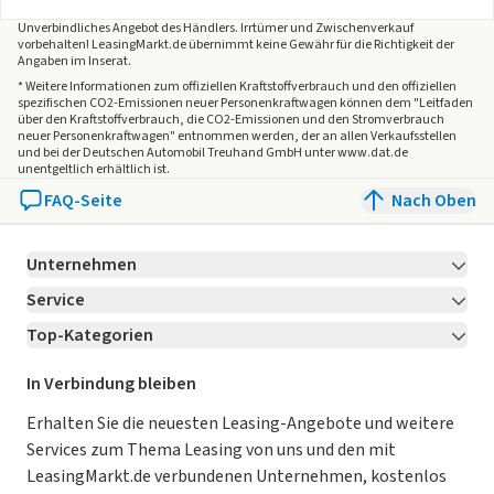
Unverbindliches Angebot des
Händlers
. Irrtümer und Zwischenverkauf
vorbehalten! LeasingMarkt.de übernimmt keine Gewähr für die Richtigkeit der
Angaben im Inserat.
* Weitere Informationen zum offiziellen Kraftstoffverbrauch und den offiziellen
spezifischen CO2-Emissionen neuer Personenkraftwagen können dem "Leitfaden
über den Kraftstoffverbrauch, die CO2-Emissionen und den Stromverbrauch
neuer Personenkraftwagen" entnommen werden, der an allen Verkaufsstellen
und bei der Deutschen Automobil Treuhand GmbH unter www.dat.de
unentgeltlich erhältlich ist.
FAQ-Seite
Nach Oben
Unternehmen
Service
Über LeasingMarkt.de
Top-Kategorien
Kontakt
Karriere
Jetzt bewerben!
Leasing Deals
Ratgeber
Für Händler
In Verbindung bleiben
Gebrauchtwagen Leasing
Magazin
Kooperation mit AutoScout24
Erhalten Sie die neuesten Leasing-Angebote und weitere
Services zum Thema Leasing von uns und den mit
Leasing ohne Anzahlung
Datenschutz-Einstellungen
AGB
LeasingMarkt.de verbundenen Unternehmen, kostenlos