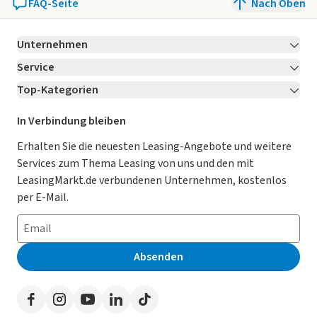
FAQ-Seite
Nach Oben
Unternehmen
Service
Über LeasingMarkt.de
Top-Kategorien
Kontakt
Karriere
Jetzt bewerben!
Leasing Deals
Ratgeber
Für Händler
In Verbindung bleiben
Gebrauchtwagen Leasing
Magazin
Kooperation mit AutoScout24
Erhalten Sie die neuesten Leasing-Angebote und weitere
Services zum Thema Leasing von uns und den mit
Leasing ohne Anzahlung
Datenschutz-Einstellungen
AGB
LeasingMarkt.de verbundenen Unternehmen, kostenlos
E-Auto Leasing
So funktioniert’s
Datenschutz
per E-Mail.
Privatleasing
Häufig gestellte Fragen
Impressum
Leasing-Vergleiche
Leasing-Lexikon
Erklärung zur Barrierefreiheit
Absenden
Herstellerverzeichnis
Auto-Tests
Presse
Händlerverzeichnis
Werben auf LeasingMarkt.de