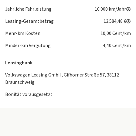
Gehaltsabrechnungen oder andere Einkommensnachweise,
Jährliche Fahrleistung
10.000 km/Jahr
wie z. B. den Nachweis eines aufrechten (unbefristeten)
Arbeitsverhältnisses.
Leasing-Gesamtbetrag
13.584,48 €
Mehr-km Kosten
10,00 Cent/km
Verhältnis zwischen Einkommen und Leasingrate: Die Höhe
der Leasingraten sollte in einem angemessenen Verhältnis
Minder-km Vergütung
4,40 Cent/km
zu Ihrem Einkommen abzüglich der Fixkosten wie Miete
stehen. Ein zu hoher Anteil Ihres Einkommens für die
Leasingbank
Leasingraten kann ein Risiko darstellen und wird daher
sorgfältig geprüft, damit die Leasingraten Ihre finanziellen
Volkswagen Leasing GmbH, Gifhorner Straße 57, 38112
Braunschweig
Bonität vorausgesetzt.