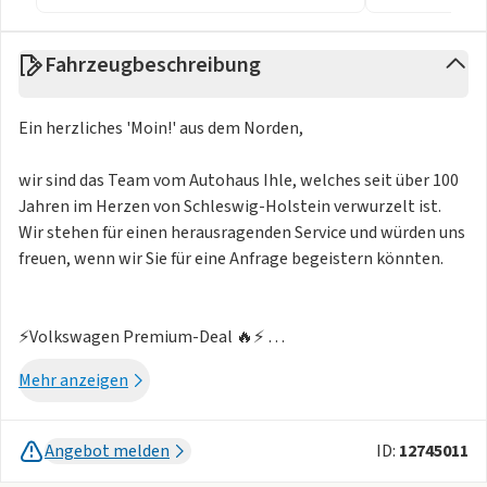
Fahrzeugbeschreibung
Ein herzliches 'Moin!' aus dem Norden,
wir sind das Team vom Autohaus Ihle, welches seit über 100
Jahren im Herzen von Schleswig-Holstein verwurzelt ist.
Wir stehen für einen herausragenden Service und würden uns
freuen, wenn wir Sie für eine Anfrage begeistern könnten.
⚡️Volkswagen Premium-Deal 🔥⚡️
Exklusive Sonderkonditionen 🚗⚡️
Mehr anzeigen
❗️Wichtiger Hinweis❗️
🚗Abholung des Fahrzeuges in: Hohenwestedt
Angebot melden
ID:
12745011
🚗Rückgabe des Fahrzeuges in: Hohenwestedt