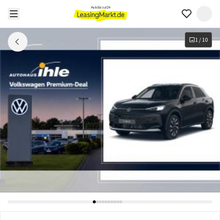
1
/
10