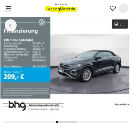
1
/
13