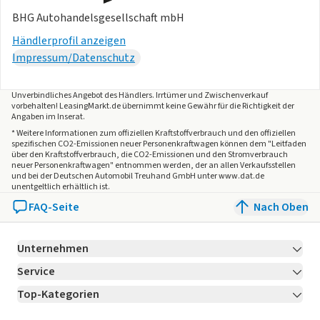
- Mobile Online Dienste Vorbereitung We Connect und We
BHG Autohandelsgesellschaft mbH
Connect Plus
Händlerprofil anzeigen
- Modellpflege
Impressum/Datenschutz
- Motor 1,0 Ltr. - 85 kW TSI
- Sitze: Komfortsitze vorn
Unverbindliches Angebot des
Händlers
. Irrtümer und Zwischenverkauf
- Sonnenblenden mit Spiegel (beleuchtet)
vorbehalten! LeasingMarkt.de übernimmt keine Gewähr für die Richtigkeit der
Angaben im Inserat.
- Stoßfänger Style
* Weitere Informationen zum offiziellen Kraftstoffverbrauch und den offiziellen
- Türabdeckung unten schwarz mit Chromleiste
spezifischen CO2-Emissionen neuer Personenkraftwagen können dem "Leitfaden
- Verdeckbetätigung elektro-hydraulisch
über den Kraftstoffverbrauch, die CO2-Emissionen und den Stromverbrauch
neuer Personenkraftwagen" entnommen werden, der an allen Verkaufsstellen
- Wärmeschutzverglasung grün getönt
und bei der Deutschen Automobil Treuhand GmbH unter www.dat.de
- Zentralverriegelung mit Fernbedienung
unentgeltlich erhältlich ist.
Garantie 60 Monate ab Tag der Erstzulassung, Angaben zum
FAQ-Seite
Nach Oben
Hersteller: Volkswagen AG, Volkswagen, Berliner Ring 2,
38440 Wolfsburg, Deutschland,
Kontakt
,
Unternehmen
kundenbetreuung(at)
Kontakt
, Produktinformationen:
Service
Über LeasingMarkt.de
Top-Kategorien
Die angegebenen Verbrauchsangaben beziehen sich auf
Kontakt
Karriere
Jetzt bewerben!
WLTP-Werte. Zwischenverkauf und Irrtümer für dieses
Leasing Deals