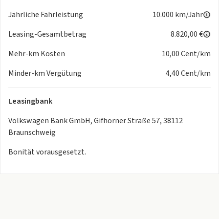
- Beifahrerairbag abschaltbar
Jährliche Fahrleistung
10.000 km/Jahr
- Tagfahrlicht LED
- Außenspiegel elektr. verstell
Leasing-Gesamtbetrag
8.820,00 €
- heiz- und anklappbar
Mehr-km Kosten
10,00 Cent/km
- Fensterheber elektrisch vorn und hinten
- Funkschlüssel (2) klappbar
Minder-km Vergütung
4,40 Cent/km
- Getriebe 6-Gang
- Heckleuchten LED
Leasingbank
- Isofix-Aufnahmen für Kindersitz an Rücksitz
- elektr. verstellbar
Volkswagen Bank GmbH, Gifhorner Straße 57, 38112
- Notrufsystem
Braunschweig
- Schadstoffarm nach Abgasnorm Euro 6e
- Scheinwerfer LED Plus
Bonität vorausgesetzt.
- Seitenairbag vorn mit Kopf-Airbag-Einheit
- Servolenkung elektro-mechanisch und
geschwindigkeitsabhängig
- Start/Stop-Anlage
- Warnanlage für Sicherheitsgurte vorn und hinten