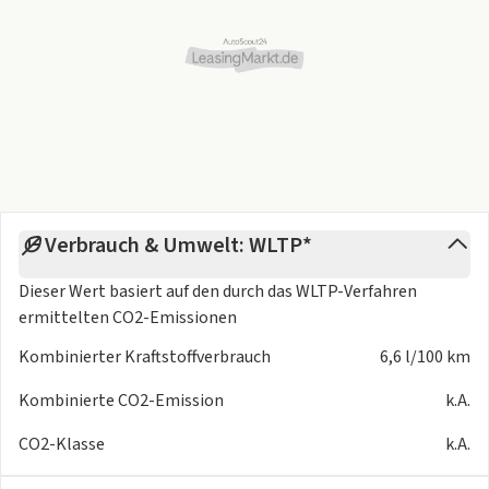
- Wegfahrsperre (elektronisch)
- Zentralverriegelung
- Klimaanlage Climatronic 2-Zonen
- Einparkhilfe vorn und hinten
- Zentralverriegelung mit Fernbedienung
Interieur:
- Lendenwirbelstützen vorn
- Mittelarmlehne vorn
- Rücksitzlehne geteilt
- Sitzbezug / Polsterung: Stoff Style
Verbrauch & Umwelt: WLTP*
- Windschott
Dieser Wert basiert auf den durch das
WLTP-Verfahren
- Winter-Paket
ermittelten CO2-Emissionen
- Sitzheizung vorn
- Lenkrad heizbar (Leder) mit Multifunktion und
Kombinierter Kraftstoffverbrauch
6,6 l/100 km
Schaltfunktion
Exterieur:
Kombinierte CO2-Emission
k.A.
- dunkelrot
CO2-Klasse
k.A.
- LM-Felgen
- Perleffekt-Lackierung