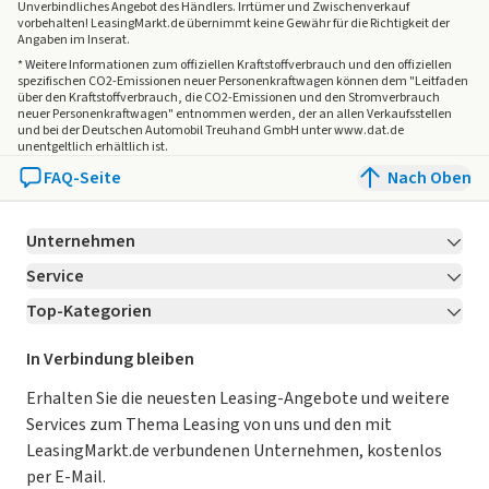
Unverbindliches Angebot des
Händlers
. Irrtümer und Zwischenverkauf
vorbehalten! LeasingMarkt.de übernimmt keine Gewähr für die Richtigkeit der
Angaben im Inserat.
* Weitere Informationen zum offiziellen Kraftstoffverbrauch und den offiziellen
spezifischen CO2-Emissionen neuer Personenkraftwagen können dem "Leitfaden
über den Kraftstoffverbrauch, die CO2-Emissionen und den Stromverbrauch
neuer Personenkraftwagen" entnommen werden, der an allen Verkaufsstellen
und bei der Deutschen Automobil Treuhand GmbH unter www.dat.de
unentgeltlich erhältlich ist.
FAQ-Seite
Nach Oben
Unternehmen
Service
Über LeasingMarkt.de
Top-Kategorien
Kontakt
Karriere
Jetzt bewerben!
Leasing Deals
Ratgeber
Für Händler
In Verbindung bleiben
Gebrauchtwagen Leasing
Magazin
Kooperation mit AutoScout24
Erhalten Sie die neuesten Leasing-Angebote und weitere
Services zum Thema Leasing von uns und den mit
Leasing ohne Anzahlung
Datenschutz-Einstellungen
AGB
LeasingMarkt.de verbundenen Unternehmen, kostenlos
E-Auto Leasing
So funktioniert’s
Datenschutz
per E-Mail.