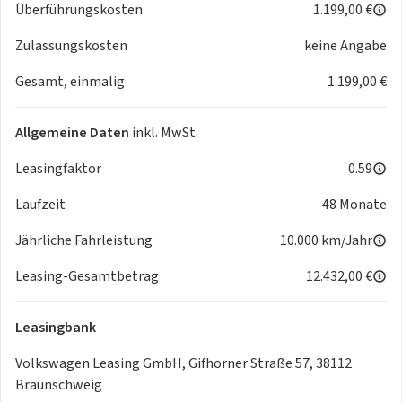
Überführungskosten
1.199,00 €
Spurhalteassistent "Lane Assist"
Automatische Distanzregelung ACC "stop & go", mit
Zulassungskosten
keine Angabe
Geschwindigkeitsbegrenzer
Gesamt, einmalig
1.199,00 €
Parklenkassistent "Park Assist" inkl. Einparkhilfe
uvm.
Allgemeine Daten
inkl. MwSt.
Leasingfaktor
0.59
Laufzeit
48 Monate
Jährliche Fahrleistung
10.000 km/Jahr
Leasing-Gesamtbetrag
12.432,00 €
Leasingbank
Volkswagen Leasing GmbH, Gifhorner Straße 57, 38112
Braunschweig