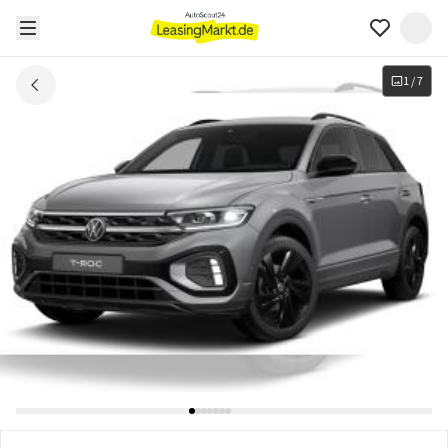
1
/
7