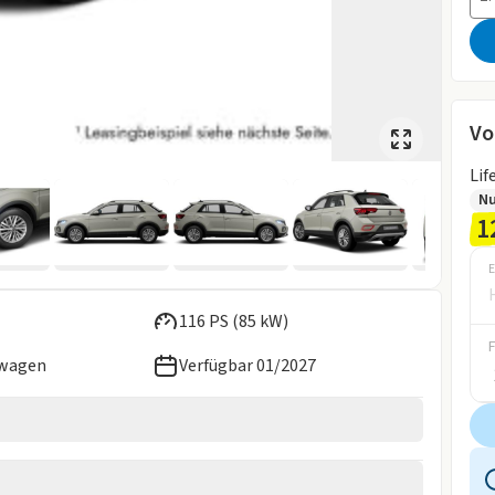
Vo
Lif
Nu
1
E
116 PS (85 kW)
ewagen
Verfügbar 01/2027
2027