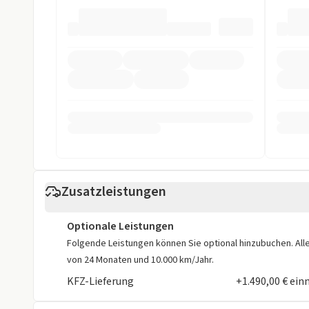
ESP
Fahrer-Airbag
LED Scheinwerfer
LED Tagfahrli
Müdigkeits-Warnsystem
Notbremsassi
Reifendruckkontrollsystem
Spurhalteassi
Sonstige
Alufelgen
Dachreling
Weniger anzei
Zusatzleistungen
Optionale Leistungen
Folgende Leistungen können Sie optional hinzubuchen. Alle 
von 24 Monaten und 10.000 km/Jahr.
KFZ-Lieferung
+1.490,00 € ein