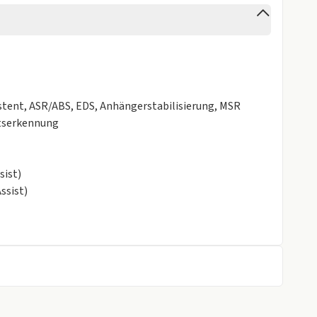
stent, ASR/ABS, EDS, Anhängerstabilisierung, MSR
itserkennung
sist)
ssist)
m (Front assist) mit City-Notbremsfunktion
g