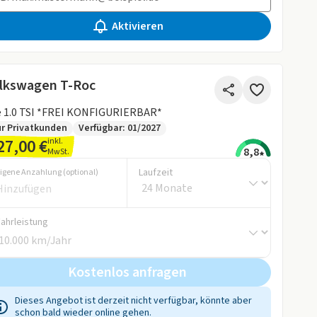
Aktivieren
lkswagen T-Roc
e 1.0 TSI *FREI KONFIGURIERBAR*
r Privatkunden
Verfügbar: 01/2027
27,00 €
inkl.
8,8
MwSt.
Laufzeit
igene Anzahlung (optional)
Fahrleistung
Kostenlos anfragen
Dieses Angebot ist derzeit nicht verfügbar, könnte aber
schon bald wieder online gehen.