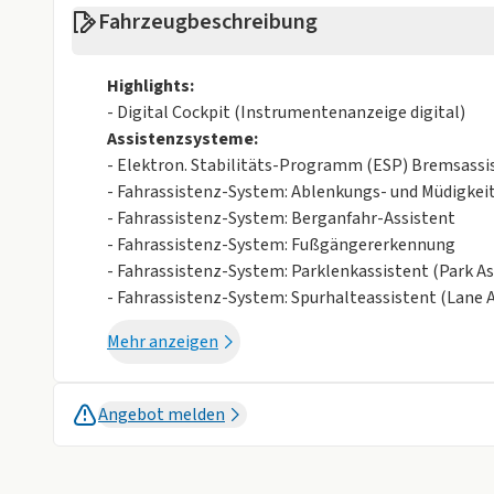
Fahrzeugbeschreibung
Highlights:
- Digital Cockpit (Instrumentenanzeige digital)
Assistenzsysteme:
- Elektron. Stabilitäts-Programm (ESP) Bremsassi
- Fahrassistenz-System: Ablenkungs- und Müdigke
- Fahrassistenz-System: Berganfahr-Assistent
- Fahrassistenz-System: Fußgängererkennung
- Fahrassistenz-System: Parklenkassistent (Park As
- Fahrassistenz-System: Spurhalteassistent (Lane A
- Fahrassistenz-System: Umfeldbeobachtungssyste
Mehr anzeigen
- Fahrassistenz-System: Verkehrszeichenerkennun
- Parkbremse elektrisch mit Auto-Hold-Funktion
- Reifenkontroll-Anzeige
Angebot melden
- Scheibenwischer mit Regensensor
Multimedia:
- App-Connect