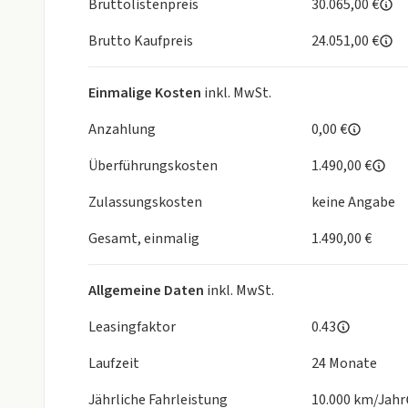
Bruttolistenpreis
30.065,00 €
- Scheinwerfer LED
Brutto Kaufpreis
24.051,00 €
- Servolenkung elektro-mechanisch und geschwind
- Start/Stop-Anlage
- Warnanlage für Sicherheitsgurte vorn und hinten
Einmalige Kosten
inkl. MwSt.
- Wegfahrsperre (elektronisch)
- Zentralverriegelung mit Fernbedienung
Anzahlung
0,00 €
Interieur:
Überführungskosten
1.490,00 €
- Gepäckraumboden höhenverstellbar
- Innenspiegel mit Abblendautomatik
Zulassungskosten
keine Angabe
- Lenkrad (Leder) mit Multifunktion
- Mittelarmlehne vorn
Gesamt, einmalig
1.490,00 €
- Rücksitzlehne geteilt mit Mittelarmlehne
- Sitzbezug / Polsterung: Stoff Life
Allgemeine Daten
inkl. MwSt.
Exterieur:
- Dachreling
Leasingfaktor
0.43
- LM-Felgen
Laufzeit
24 Monate
Sonstiges:
- 3-Punkt-Sicherheitsgurt hinten mitte
Jährliche Fahrleistung
10.000 km/Jahr