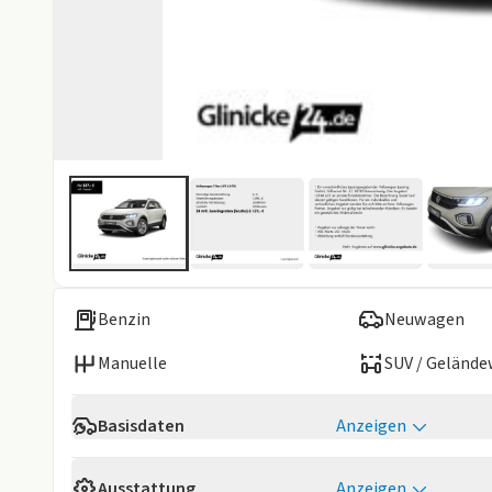
Benzin
Neuwagen
Manuelle
SUV / Geländ
Basisdaten
Anzeigen
Verfügbarkeit
Verfügbar 01/
Ausstattung
Anzeigen