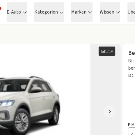
E-Auto
Kategorien
Marken
Wissen
Üb
1
/
14
Be
Bit
ben
ist.
E-M