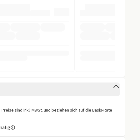
cht
stent
stent
gen
Preise sind inkl. MwSt. und beziehen sich auf die Basis-Rate
malig