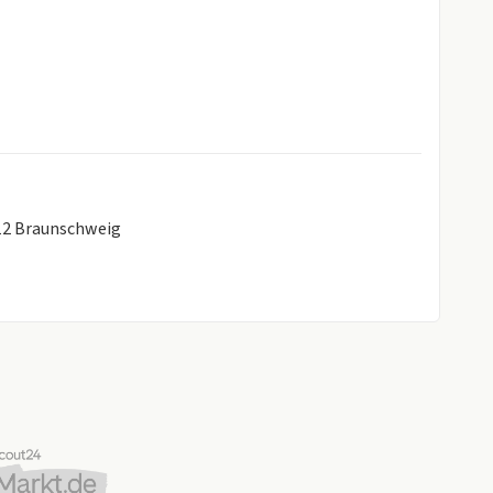
112 Braunschweig
und We Connect Plus