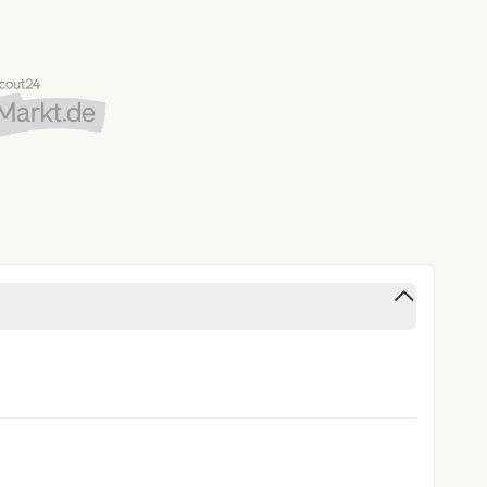
screen-Farbdisplay)
nktion
d 2 x USB-Ladeanschluß (Typ C) Mittelkonsole hinten (45
schaltbar
ome / Coming-Home-Lichtfunktion, Tagfahrlicht LED
bar, mit Memory
irbag vorn