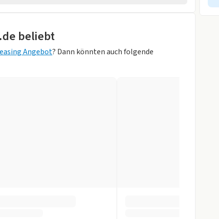
wagen
rheber
.de beliebt
easing Angebot
? Dann könnten auch folgende
u)
r
slenkrad
gen
ag
inten
orne