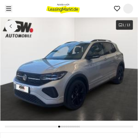
1
/
13