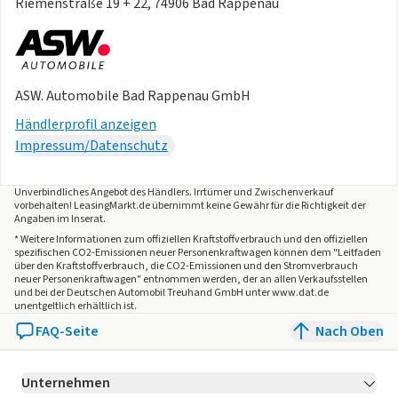
Riemenstraße 19 + 22, 74906 Bad Rappenau
- Sonnenblenden mit Spiegel
- Design-Paket Black Style
- Fensterzierleisten schwarz
- Fahr-Komfort-Paket
ASW. Automobile Bad Rappenau GmbH
- Raucher-Paket
Händlerprofil anzeigen
Angaben zum Hersteller: Volkswagen AG, Volkswagen,
Impressum/Datenschutz
Berliner Ring 2, 38440 Wolfsburg, Deutschland,
Kontakt
,
kundenbetreuung(at)
Kontakt
, Produktinformationen:
Unverbindliches Angebot des
Händlers
. Irrtümer und Zwischenverkauf
vorbehalten! LeasingMarkt.de übernimmt keine Gewähr für die Richtigkeit der
Die angegebenen Verbrauchsangaben beziehen sich auf
Angaben im Inserat.
WLTP-Werte. Zwischenverkauf und Irrtümer für dieses
* Weitere Informationen zum offiziellen Kraftstoffverbrauch und den offiziellen
spezifischen CO2-Emissionen neuer Personenkraftwagen können dem "Leitfaden
Angebot sind ausdrücklich vorbehalten. Ausschlaggebend
über den Kraftstoffverbrauch, die CO2-Emissionen und den Stromverbrauch
neuer Personenkraftwagen" entnommen werden, der an allen Verkaufsstellen
sind einzig und allein die Vereinbarungen in der
und bei der Deutschen Automobil Treuhand GmbH unter www.dat.de
Auftragsbestätigung oder im Kaufvertrag. Den genauen
unentgeltlich erhältlich ist.
Ausstattungsumfang, die genauen Kilometer und den
FAQ-Seite
Nach Oben
Verkaufspreis erhalten Sie von unserem Verkaufspersonal.
Bitte kontaktieren Sie uns.
Unternehmen