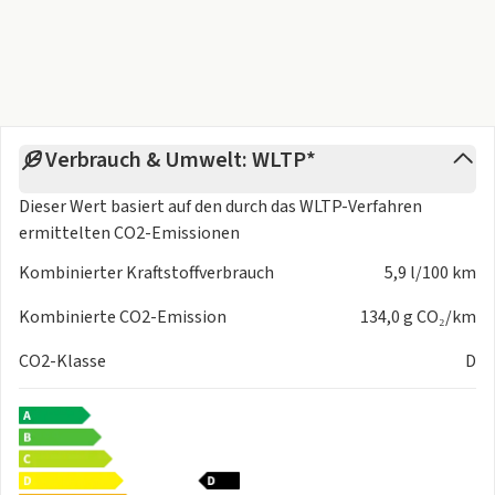
(2) hinten
- Rücksitzbank ungeteilt, verschiebbar, Lehne geteilt
klappbar
- Sitzbezug / Polsterung: Stoff R-Line
- Sitze: Sport-Komfortsitze vorn
- Sitzheizung vorn
Verbrauch & Umwelt: WLTP*
Exterieur:
- Ausstattung R-Line
Dieser Wert basiert auf den durch das
WLTP-Verfahren
- Dachreling schwarz
ermittelten CO2-Emissionen
- Seitenscheiben hinten und Heckscheibe abgedunkelt
- LM-Felgen
Kombinierter Kraftstoffverbrauch
5,9 l/100 km
- Metallic-Lackierung
Kombinierte CO2-Emission
134,0 g CO₂/km
Sonstiges:
- 3-Punkt-Sicherheitsgurt hinten mitte
CO2-Klasse
D
- Ablagetasche an Vordersitzlehnen
- Ambiente-Beleuchtung
- Antriebsart: Frontantrieb
- Audiosystem: Vorbereitung für spätere Freischaltung
Navigationsfunktion Discover Media