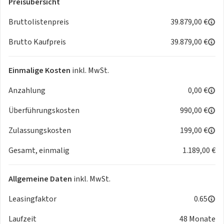
Preisübersicht
- Navigationsfunktion Discover Media inkl. Streaming &
Internet (Touchscreen-Farbdisplay)
Bruttolistenpreis
39.879,00 €
Technik & Sicherheit:
Brutto Kaufpreis
39.879,00 €
- Abbiege- und Allwetterlicht / Schlechtwetter-Licht
- Airbag Fahrer-/Beifahrerseite, Beifahrerairbag abschaltbar
- Automatische Fahrlichtschaltung mit Leaving Home /
Einmalige Kosten
inkl. MwSt.
Coming-Home-Lichtfunktion, Tagfahrlicht LED
Anzahlung
0,00 €
- Außenspiegel elektr. verstell-, heiz- und anklappbar mit
Spiegelabsenkung rechts
Überführungskosten
990,00 €
- Fensterheber elektrisch vorn und hinten
- Heckleuchten LED, Blinkleuchten dynamisch
Zulassungskosten
199,00 €
- Isofix-Aufnahmen für Kindersitz an Beifahrersitz und
Gesamt, einmalig
1.189,00 €
Rücksitz (inkl. i-Size-Kindersitze)
- Kopf-Airbag-System vorn und hinten inkl. Seitenairbag
vorn
Allgemeine Daten
inkl. MwSt.
- Matrix-LED-Scheinwerfer (IQ.Light)
- Notrufsystem
Leasingfaktor
0.65
- Schadstoffarm nach Abgasnorm Euro 6e
Laufzeit
48 Monate
- Servolenkung