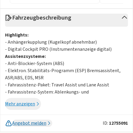
Fahrzeugbeschreibung
Highlights:
- Anhängerkupplung (Kugelkopf abnehmbar)
- Digital Cockpit PRO (Instrumentenanzeige digital)
Assistenzsysteme:
- Anti-Blockier-System (ABS)
- Elektron. Stabilitäts-Programm (ESP) Bremsassistent,
ASR/ABS, EDS, MSR
- Fahrassistenz-Paket: Travel Assist und Lane Assist
- Fahrassistenz-System: Ablenkungs- und
Müdigkeitserkennung mit Fahrerbeobachtung
Mehr anzeigen
- Fahrassistenz-System: Autom. Distanzregelung (ACC inkl.
Stop&Go-Funktion und Geschw.-Begrenzer)
- Fahrassistenz-System: Berganfahr-Assistent
Angebot melden
ID:
12755091
- Fahrassistenz-System: Dynamische Fernlichtregulierung