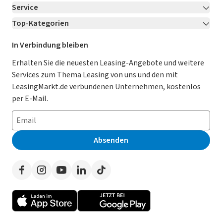
Service
Über LeasingMarkt.de
Top-Kategorien
Kontakt
Karriere
Jetzt bewerben!
Leasing Deals
Ratgeber
Für Händler
In Verbindung bleiben
Gebrauchtwagen Leasing
Magazin
Kooperation mit AutoScout24
Erhalten Sie die neuesten Leasing-Angebote und weitere
Services zum Thema Leasing von uns und den mit
Leasing ohne Anzahlung
Datenschutz-Einstellungen
AGB
LeasingMarkt.de verbundenen Unternehmen, kostenlos
E-Auto Leasing
So funktioniert’s
Datenschutz
per E-Mail.
Privatleasing
Häufig gestellte Fragen
Impressum
Leasing-Vergleiche
Leasing-Lexikon
Erklärung zur Barrierefreiheit
Absenden
Herstellerverzeichnis
Auto-Tests
Presse
Händlerverzeichnis
Werben auf LeasingMarkt.de
Autoleasing in der Nähe