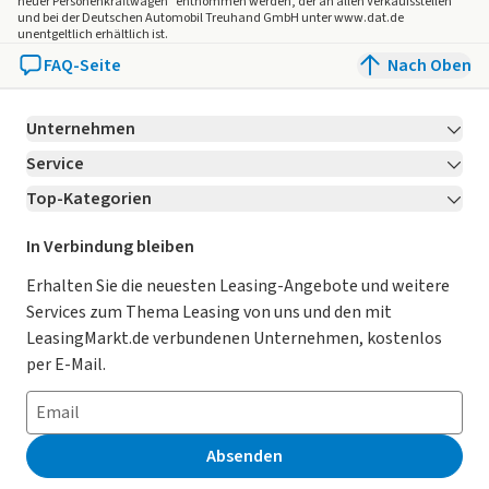
neuer Personenkraftwagen" entnommen werden, der an allen Verkaufsstellen
und bei der Deutschen Automobil Treuhand GmbH unter www.dat.de
unentgeltlich erhältlich ist.
FAQ-Seite
Nach Oben
Unternehmen
Service
Über LeasingMarkt.de
Top-Kategorien
Kontakt
Karriere
Jetzt bewerben!
Leasing Deals
Ratgeber
Für Händler
In Verbindung bleiben
Gebrauchtwagen Leasing
Magazin
Kooperation mit AutoScout24
Erhalten Sie die neuesten Leasing-Angebote und weitere
Services zum Thema Leasing von uns und den mit
Leasing ohne Anzahlung
Datenschutz-Einstellungen
AGB
LeasingMarkt.de verbundenen Unternehmen, kostenlos
E-Auto Leasing
So funktioniert’s
Datenschutz
per E-Mail.
Privatleasing
Häufig gestellte Fragen
Impressum
Leasing-Vergleiche
Leasing-Lexikon
Erklärung zur Barrierefreiheit
Absenden
Herstellerverzeichnis
Auto-Tests
Presse