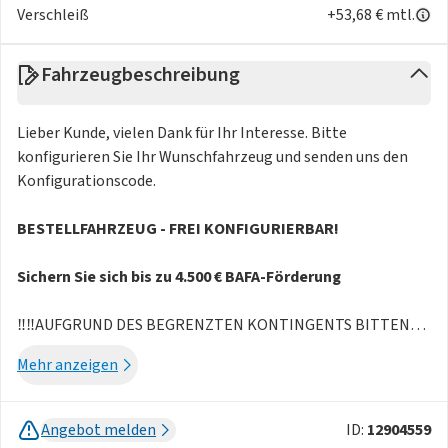
Verschleiß
+53,68 € mtl.
Fahrzeugbeschreibung
Lieber Kunde, vielen Dank für Ihr Interesse. Bitte
konfigurieren Sie Ihr Wunschfahrzeug und senden uns den
Konfigurationscode.
BESTELLFAHRZEUG - FREI KONFIGURIERBAR!
Sichern Sie sich bis zu 4.500 € BAFA-Förderung
‼️‼️AUFGRUND DES BEGRENZTEN KONTINGENTS BITTEN
WIR SIE NUR BEI ERNSTHAFTER INTERESSE DIE ANFRAGE
Mehr anzeigen
ZU STARTEN ‼️‼️
Angebot melden
ID:
12904559
Das abgebildete Fahrzeug entspricht der Serienausstattung.