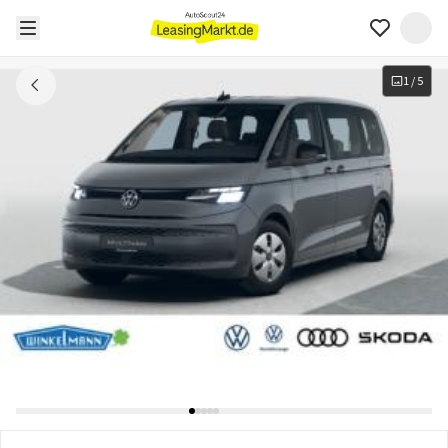
1
/
5