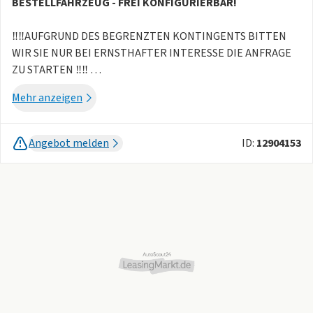
BESTELLFAHRZEUG - FREI KONFIGURIERBAR!
‼️‼️AUFGRUND DES BEGRENZTEN KONTINGENTS BITTEN
WIR SIE NUR BEI ERNSTHAFTER INTERESSE DIE ANFRAGE
ZU STARTEN ‼️‼️
Mehr anzeigen
Das abgebildete Fahrzeug entspricht der Serienausstattung.
Farbe und Sonderausstattung sind frei konfigurierbar.
Angebot melden
ID:
12904153