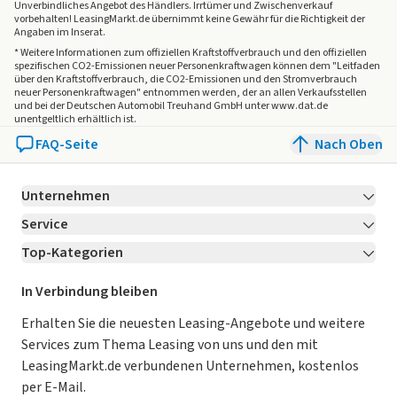
Unverbindliches Angebot des
Händlers
. Irrtümer und Zwischenverkauf
vorbehalten! LeasingMarkt.de übernimmt keine Gewähr für die Richtigkeit der
Angaben im Inserat.
* Weitere Informationen zum offiziellen Kraftstoffverbrauch und den offiziellen
spezifischen CO2-Emissionen neuer Personenkraftwagen können dem "Leitfaden
über den Kraftstoffverbrauch, die CO2-Emissionen und den Stromverbrauch
neuer Personenkraftwagen" entnommen werden, der an allen Verkaufsstellen
und bei der Deutschen Automobil Treuhand GmbH unter www.dat.de
unentgeltlich erhältlich ist.
FAQ-Seite
Nach Oben
Unternehmen
Service
Über LeasingMarkt.de
Top-Kategorien
Kontakt
Karriere
Jetzt bewerben!
Leasing Deals
Ratgeber
Für Händler
In Verbindung bleiben
Gebrauchtwagen Leasing
Magazin
Kooperation mit AutoScout24
Erhalten Sie die neuesten Leasing-Angebote und weitere
Services zum Thema Leasing von uns und den mit
Leasing ohne Anzahlung
Datenschutz-Einstellungen
AGB
LeasingMarkt.de verbundenen Unternehmen, kostenlos
E-Auto Leasing
So funktioniert’s
Datenschutz
per E-Mail.