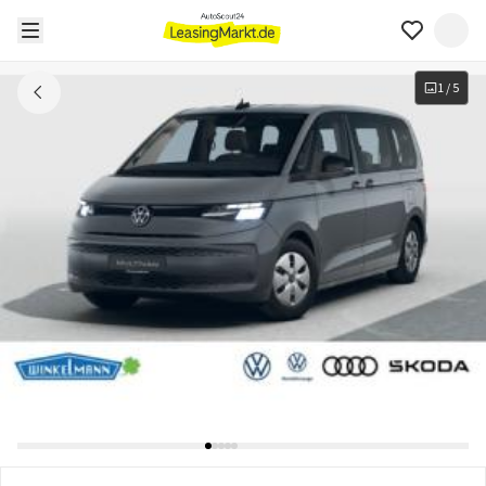
1
/
5