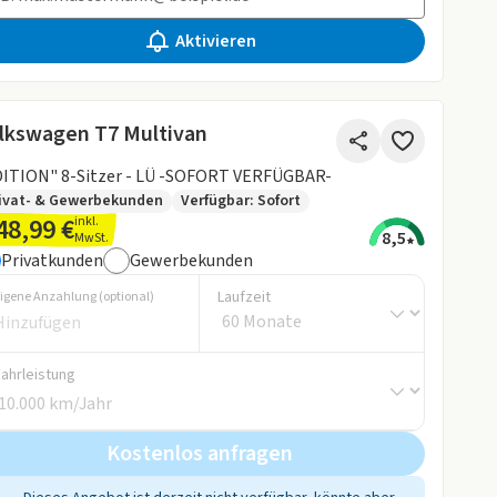
Aktivieren
lkswagen T7 Multivan
ITION" 8-Sitzer - LÜ -SOFORT VERFÜGBAR-
ivat- & Gewerbekunden
Verfügbar: Sofort
48,99 €
inkl.
8,5
MwSt.
Privatkunden
Gewerbekunden
Laufzeit
igene Anzahlung (optional)
Fahrleistung
Kostenlos anfragen