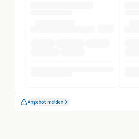
ABS
Abstandstem
Alarmanlage
Beifahrer-Airb
Einparkhilfe
Einparkhilfe s
ESP
Fahrer-Airbag
LED Scheinwerfer
LED Tagfahrli
Müdigkeits-Warnsystem
Notbremsassi
Reifendruckkontrollsystem
Rückfahrkame
Sonstige
Alufelgen
Anhängerkupp
Angebot melden
Isofix
Metalliclackie
Weniger anzei