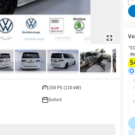
Vo
"ED
Pr
5
E
150 PS (110 kW)
Sofort