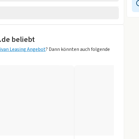
rheber
.de beliebt
ivan Leasing Angebot
? Dann könnten auch folgende
eiß)
ck/Raven-
en
ystem
gen
tomatik