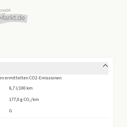
ren
ermittelten CO2-Emissionen
6,7 l/100 km
177,0 g CO₂/km
G