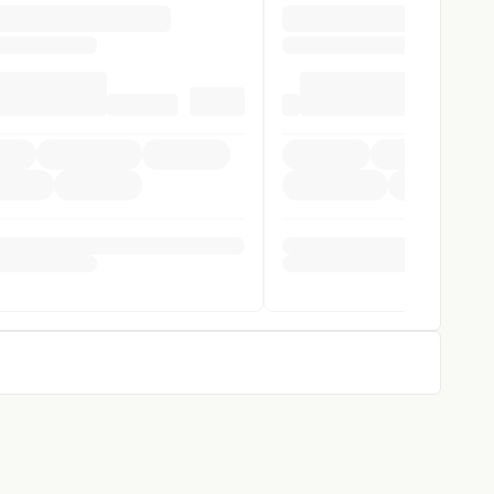
pomat
ag
elbstlenk. System
cht
stent
ra
lung
rung
gen