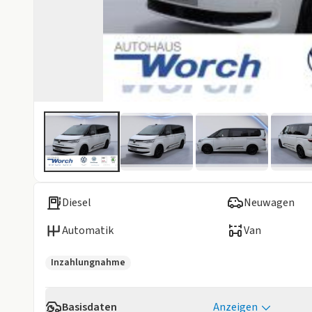
Diesel
Neuwagen
Automatik
Van
Inzahlungnahme
Basisdaten
Anzeigen