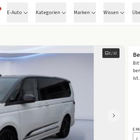
E-Auto
Kategorien
Marken
Wissen
Üb
1
/
12
Be
Bit
ben
ist.
E-M