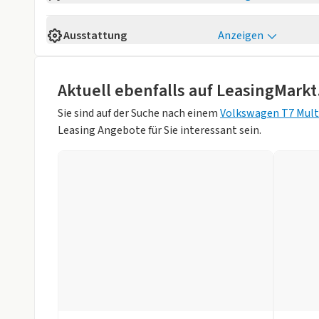
Verfügbarkeit
Sofort
Ausstattung
Anzeigen
Fahrzeugaufbau
Van
Komfort
Anzahl der Türen
4/5
elektr. anklappb. Aussenspiegel
elektr. Fenste
Aktuell ebenfalls auf LeasingMarkt
Sitzplätze
8
Klimaautomatik
Regensensor
Sie sind auf der Suche nach einem
Volkswagen T7 Mult
Farbe
Weiß (Candy-W
Leasing Angebote für Sie interessant sein.
Sitzheizung vorne
Standheizung
Innenfarbe
Raven-Sandwi
Tempomat
Sandwick/Rav
Technik
Hubraum
1968 ccm
Multifunktionslenkrad
Navigationss
Weniger anzei
Sprachsteuerung
Start/Stop-Au
USB
Sicherheit