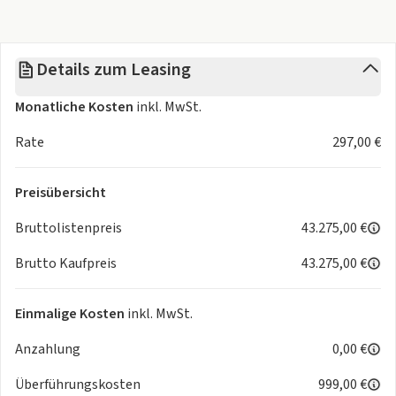
Airbag Fahrer und Beifahrer
Elektronische Differenzialsperre XDS
Ablenkungs- und Müdigkeitserkennung
Details zum Leasing
Assistenzpaket IQ.DRIVE
Assistenzpaket "Park & Comfort"
Monatliche Kosten
inkl. MwSt.
Ausparkassistent
Berganfahrassistent
Rate
297,00 €
elektrische Fensterheber vorne und hinten
"follow to stop"
Preisübersicht
Front Assist
Kopfairbags vorn und hinten, Seitenairbags vorn, Center-
Bruttolistenpreis
43.275,00 €
Airbag
Brutto Kaufpreis
43.275,00 €
Notruf-Service, Laufzeit 10 Jahre ab Erstauslieferung,
Voraussetzung: Verfügbarkeit benötigter Mobil
Parklenkassistent
Einmalige Kosten
inkl. MwSt.
Regensensor
Anzahlung
0,00 €
Speedlimiter / Geschwindigkeitsbegrenzer
Spurwechselassistent / Side Assist
Überführungskosten
999,00 €
Diebstahl-Warnanlage