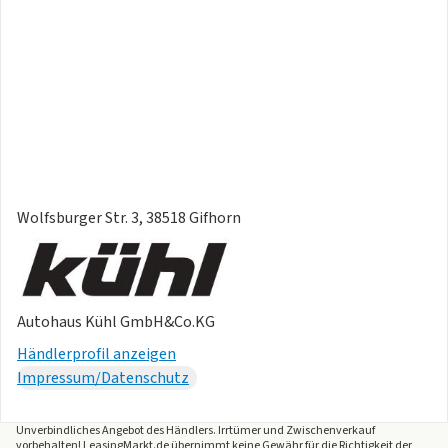
LM-Felgen 18 Zoll
LM-Felge 18 Zoll FARO
Reifenkontrollanzeige
Reserverad platzsparend
Sonstige
Sport Select-Fahrwerk
Radsicherung mit erweitertem Diebstahlschutz
GTI
Lenksäule (Lenkrad) höhen- u. längsverstellbar
Wolfsburger Str. 3, 38518 Gifhorn
Autohaus Kühl GmbH&Co.KG
Händlerprofil anzeigen
Impressum/Datenschutz
Unverbindliches Angebot des
Händlers
. Irrtümer und Zwischenverkauf
vorbehalten! LeasingMarkt.de übernimmt keine Gewähr für die Richtigkeit der