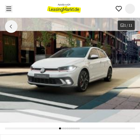
1
/
11