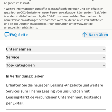
Angaben im Inserat.
* Weitere Informationen zum offiziellen Kraftstoffverbrauch und den offiziellen
spezifischen CO2-Emissionen neuer Personenkraftwagen können dem "Leitfaden
über den Kraftstoffverbrauch, die CO2-Emissionen und den Stromverbrauch
neuer Personenkraftwagen" entnommen werden, der an allen Verkaufsstellen
und bei der Deutschen Automobil Treuhand GmbH unter www.dat.de
unentgeltlich erhältlich ist.
FAQ-Seite
Nach Oben
Unternehmen
Service
Über LeasingMarkt.de
Top-Kategorien
Kontakt
Karriere
Jetzt bewerben!
Leasing Deals
Ratgeber
Für Händler
In Verbindung bleiben
Gebrauchtwagen Leasing
Magazin
Kooperation mit AutoScout24
Erhalten Sie die neuesten Leasing-Angebote und weitere
Services zum Thema Leasing von uns und den mit
Leasing ohne Anzahlung
Datenschutz-Einstellungen
AGB
LeasingMarkt.de verbundenen Unternehmen, kostenlos
E-Auto Leasing
So funktioniert’s
Datenschutz
per E-Mail.
Privatleasing
Häufig gestellte Fragen