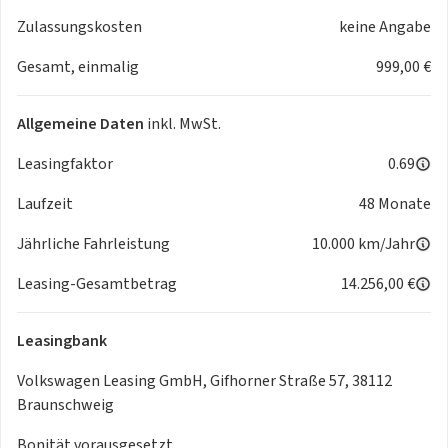
Diebstahl-Warnanlage u. Innenraumüberwachung
Zulassungskosten
keine Angabe
Servolenkung
Gesamt, einmalig
999,00 €
Infotainment und Multimedia
Navigationssystem Discover Media
Infotainment-Paket "Discover Media"
Allgemeine Daten
inkl. MwSt.
Soundsystem "Volkswagen Sound", 300 Watt
Gesamtleistung, Subwoofer, digitaler 8-Kanal-Verstärker, 6
Leasingfaktor
0.69
Digitales Kombiinstrument (Virtuelles Cockpit)
Laufzeit
48 Monate
USB-Schnittstelle
Radio
Jährliche Fahrleistung
10.000 km/Jahr
Telefonschnittstelle mit induktiver Ladefunktion
Diversity-Antenne für FM-Empfang
Leasing-Gesamtbetrag
14.256,00 €
Digitaler Radioempfang
App-Connect Wireless für Apple CarPlay und Android Auto
Leasingbank
Innenausstattung
Ambiente-Beleuchtung
Volkswagen Leasing GmbH, Gifhorner Straße 57, 38112
Dachhimmel schwarz
Braunschweig
Sportlederlenkrad mit Schaltwippen u. Multifunktion
Bonität vorausgesetzt.