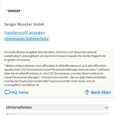
Senger Münster GmbH
Händlerprofil anzeigen
Impressum/Datenschutz
Unverbindliches Angebot des
Händlers
. Irrtümer und Zwischenverkauf
vorbehalten! LeasingMarkt.de übernimmt keine Gewähr für die Richtigkeit der
Angaben im Inserat.
* Weitere Informationen zum offiziellen Kraftstoffverbrauch und den offiziellen
spezifischen CO2-Emissionen neuer Personenkraftwagen können dem "Leitfaden
über den Kraftstoffverbrauch, die CO2-Emissionen und den Stromverbrauch
neuer Personenkraftwagen" entnommen werden, der an allen Verkaufsstellen
und bei der Deutschen Automobil Treuhand GmbH unter www.dat.de
unentgeltlich erhältlich ist.
FAQ-Seite
Nach Oben
Unternehmen