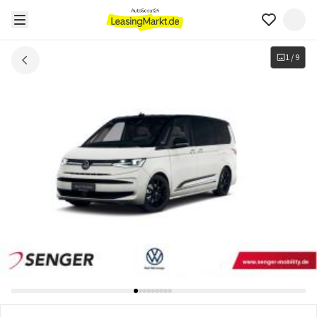
1
/
9