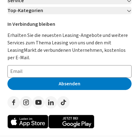
Service
Über LeasingMarkt.de
Top-Kategorien
Kontakt
Karriere
Jetzt bewerben!
Leasing Deals
Ratgeber
Für Händler
In Verbindung bleiben
Gebrauchtwagen Leasing
Magazin
Kooperation mit AutoScout24
Erhalten Sie die neuesten Leasing-Angebote und weitere
Services zum Thema Leasing von uns und den mit
Leasing ohne Anzahlung
Datenschutz-Einstellungen
AGB
LeasingMarkt.de verbundenen Unternehmen, kostenlos
E-Auto Leasing
So funktioniert’s
Datenschutz
per E-Mail.
Privatleasing
Häufig gestellte Fragen
Impressum
Leasing-Vergleiche
Leasing-Lexikon
Erklärung zur Barrierefreiheit
Absenden
Herstellerverzeichnis
Auto-Tests
Presse
Händlerverzeichnis
Werben auf LeasingMarkt.de
Autoleasing in der Nähe