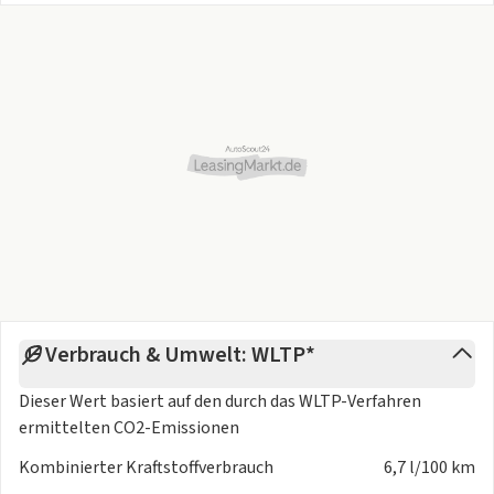
Z7B Adaptive Fahrwerksregelung DCC mit Dynamikfahrwerk
inklusive
Tieferlegung um ca. 20 mm
ZBN 7 Sitzer-Paket = 2-2-3, mit 4 Armlehnen beidseitig
sowie 2
Klapptischen an
Kontakt
ZED Easy Open Paket Advanced
Ähnliche Fahrzeuge in verschiedenen Ausstattungen und
Farben haben wir auf Lager - nehmen Sie sehr gerne Kontakt
mit uns auf.
Änderungen, Zwischenverkauf und Irrtümer sind ausdrücklich
Verbrauch & Umwelt: WLTP*
vorbehalten. Die Beschreibung dient der allgemeinen
Identifizierung des Fahrzeuges und stellt keine
Dieser Wert basiert auf den durch das
WLTP-Verfahren
Gewährleistung im kaufrechtlichen Sinne dar.
ermittelten CO2-Emissionen
Ausschlaggebend ist die Beschreibung gemäß Kaufvertrag.
Kombinierter Kraftstoffverbrauch
6,7 l/100 km