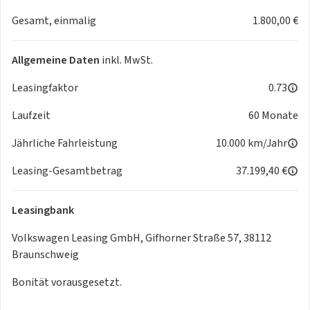
Erwärmung/Lüftung
Gesamt, einmalig
1.800,00 €
des Fahrerhauses mit Funkfernbedienung
9AH 3-Zonen Klimaanlage "Air Care Climatronic" mit
zusätzlichem
Allgemeine Daten
inkl. MwSt.
Bedienteil im Fahrgastraum (nicht beim Beach)
9IJ Mobiltelefon-Schnittstelle "Comfort" mit induktiver
Leasingfaktor
0.73
Ladefunktion
Laufzeit
60 Monate
9VV Soundsystem "Harman Kardon", 13 Lautsprecher, 840
Watt
Jährliche Fahrleistung
10.000 km/Jahr
Gesamtleistung, digitaler 16-Kanal-Verstärker, Subwoofer
KS1 Head-Up-Display
Leasing-Gesamtbetrag
37.199,40 €
N2S Bi-Color Sitzbezüge, Sitzmittelbahnen in Mikrovlies
"ArtVelours",
Leasingbank
Sitzwangen in Glattlederoptik
P8B Akustik-Paket
Volkswagen Leasing GmbH, Gifhorner Straße 57, 38112
R27 Vorbereitet für VW Connect und VW Connect Plus
Braunschweig
SV3 Steuerung (werksintern)
Bonität vorausgesetzt.
Z2Q Anhängevorrichtung mit Anhängerrangierassistent und
Parklenkassistent "Trailer/Parkassist"