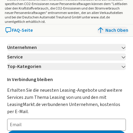
spezifischen CO2-Emissionen neuer Personenkraftwagen können dem "Leitfaden
über den Kraftstoffverbrauch, die CO2-Emissionen und den Stromverbrauch
neuer Personenkraftwagen" entnommen werden, der an allen Verkaufsstellen
und bei der Deutschen Automobil Treuhand GmbH unter www.dat.de
unentgeltlich erhältlich ist.
FAQ-Seite
Nach Oben
Unternehmen
Service
Über LeasingMarkt.de
Top-Kategorien
Kontakt
Karriere
Jetzt bewerben!
Leasing Deals
Ratgeber
Für Händler
In Verbindung bleiben
Gebrauchtwagen Leasing
Magazin
Kooperation mit AutoScout24
Erhalten Sie die neuesten Leasing-Angebote und weitere
Services zum Thema Leasing von uns und den mit
Leasing ohne Anzahlung
Datenschutz-Einstellungen
AGB
LeasingMarkt.de verbundenen Unternehmen, kostenlos
E-Auto Leasing
So funktioniert’s
Datenschutz
per E-Mail.
Privatleasing
Häufig gestellte Fragen
Impressum
Leasing-Vergleiche
Leasing-Lexikon