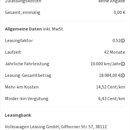
Zulassungskosten
keine Angabe
auf Sonnenblende und B-Säule
Gesamt, einmalig
0,00 €
- Traktionskontrolle
- Kopfstützen hinten
- Aktive Kopfstützen
Allgemeine Daten
inkl. MwSt.
- Reifenkontrollanzeige
- Airbags für Fahrer und Beifahrer mit Beifahrerairbag-
Leasingfaktor
0.52
Deaktivierung
Laufzeit
42 Monate
- Scheibenwaschdüsen beheizbar vorn
Assistenzsysteme
Jährliche Fahrleistung
10.000 km/Jahr
- Fahrerassistent Travel Assist inklusive Spurhalteassistent
Lane Assist und Emergency Assist
Leasing-Gesamtbetrag
18.984,00 €
- Spurwechselassistent Side Assist Ausparkassistent und
Mehr-km Kosten
14,52 Cent/km
Ausstiegswarner
- Verkehrszeichenerkennung
Minder-km Vergütung
6,43 Cent/km
- Notbremsassistent Front Assist mit Fußgänger- und
Radfahrererkennung
Leasingbank
- Ablenkungs- und Müdigkeitserkennung
- Intelligent Speed Assist inkl. Geschwindigkeitsbegrenzer
Volkswagen Leasing GmbH, Gifhorner Str. 57, 38112