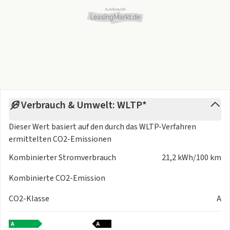
- 3-Zonen Klimaanlage Air Care Climatronic mit
Standklimatisierung und zusätzlichem Bedienteil im
Fahrgastraum
- Memory-Funktion für Parkassistent Park Assist
- Außenspiegel elekt. anklappbar
- Scheibenwischer-Intervallschaltung mit Regensensor
- Head-Up Display
- Umgebungsansicht Area View inklusive Rückfahrkamera
Verbrauch & Umwelt: WLTP*
Rear View
- Fensterheber elektrisch
Dieser Wert basiert auf den durch das
WLTP-Verfahren
- Außenspiegel elektrisch
ermittelten CO2-Emissionen
- Elektrisch beheiz- anklapp- & einstellbare Außenspiegel
mit Logoprojektion
Kombinierter Stromverbrauch
21,2 kWh/100 km
- Heckklappe el./automatisch
Kombinierte CO2-Emission
- Frontscheibe in Wärmeschutzglas beheizbar
- Wärmepumpe
CO2-Klasse
A
- Verbundsicherheitsglas geräuschdämmendfür
Seitenscheiben - Heckscheibe und Seitenscheiben hinten
abgedunkelt