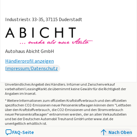
Aussenausstattung
- Anhängevorrichtung anklappbar mit elektrischer
Entriegelung
Industriestr. 33-35, 37115 Duderstadt
- 4 Leichtmetallräder Tilburg 8J x 19 vorn 9 J x 19 hinten in
Schwarz Oberfläche glanzgedreht
- Winterreifen
- Sommerreifen
Autohaus Abicht GmbH
Pakete
- Komfortpaket Plus
Händlerprofil anzeigen
Sonstiges
Impressum/Datenschutz
- Langer Radstand
Weitere Informationen
Unverbindliches Angebot des
Händlers
. Irrtümer und Zwischenverkauf
- Bitte stellen Sie nur eine Anfrage wenn Sie das Auto
vorbehalten! LeasingMarkt.de übernimmt keine Gewähr für die Richtigkeit der
Angaben im Inserat.
wirklich leasen wollen
* Weitere Informationen zum offiziellen Kraftstoffverbrauch und den offiziellen
- Aufgrund der aktuell erhöhten Nachfrage und des stark
spezifischen CO2-Emissionen neuer Personenkraftwagen können dem "Leitfaden
über den Kraftstoffverbrauch, die CO2-Emissionen und den Stromverbrauch
begrenzten Kontingents bitten wir Sie eine Anfrage nur
neuer Personenkraftwagen" entnommen werden, der an allen Verkaufsstellen
dann zu stellen wenn Sie das Fahrzeug wirklich leasen
und bei der Deutschen Automobil Treuhand GmbH unter www.dat.de
unentgeltlich erhältlich ist.
möchten
FAQ-Seite
Nach Oben
- Ein Angebot der Volkswagen Leasing