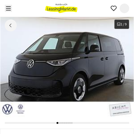
1
/
9