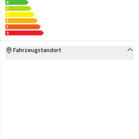
Innenausstattung
- Sitzmittelbahnen der Vordersitze und der äußeren
Rücksitzplätze
- Multifunktionslenkrad in Kunstleder mit Touch-Bedienung
beheizbar
- Sitzheizung für Vordersitze sowie die äußeren Sitze der 2.
Fahrzeugstandort
Sitzreihe im Fahrgastraum getrennt regelbar
- Sitzeinstellung elektrisch für beide Vordersitze mit
Memory und Fahrerseite mit Smart Comfort Einstiegshilfe
- Volldigitales Kombiinstrument
- Vordersitze mit Massagefunktion
- Sicherheitsinnenspiegel automatisch abblendend
- Mittelarmlehne
- Lendenwirbelstütze pneumatisch einstellbar beidseitig
- Gepäckraumabdeckung
- Ambientebeleuchtung 30-farbig
- Kindersitzverankerung ISOFIX und Top Tether für Sitze im
Fahrgastraum (außer mittlerer Sitz der 2. Sitzreihe)