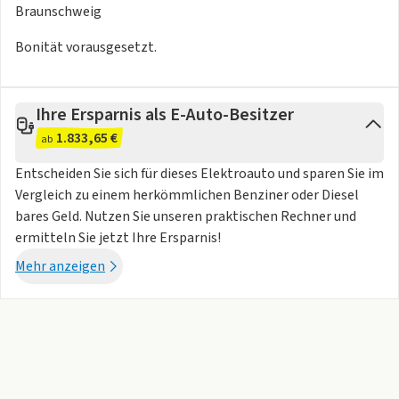
- Notrufsystem eCall
Braunschweig
Multimedia
- Navigationssystem Discover Pro
Bonität vorausgesetzt.
- Bluetooth
- Digitaler Radioempfang (DAB+)
- Soundsystem Harman Kardon 12+1 Lautsprecher 700 Watt
Ihre Ersparnis als E-Auto-Besitzer
Gesamtleistung digitaler 16-Kanal-Verstärker Subwoofer
1.833,65 €
ab
- MP3-Schnittstelle
Entscheiden Sie sich für dieses Elektroauto und sparen Sie im
- 2 USB-C-Schnittstellen in der Instrumententafel 1 USB-C-
Vergleich zu einem herkömmlichen Benziner oder Diesel
Ladebuchse vorn und 4 USB-C-Ladebuchsen hinten
bares Geld. Nutzen Sie unseren praktischen Rechner und
- App-Connect inkl. App-Connect Wireless für Apple CarPlay
ermitteln Sie jetzt Ihre Ersparnis!
und Android Auto
- Audiostreaming integriert
Mehr anzeigen
- Freisprecheinrichtung
- Touchscreen
- Vorbereitung Telefon
- Mobiltelefon-Schnittstelle Comfort mit induktiver
Ladefunktion
Komfort