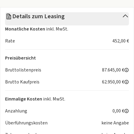
Technik und Sicherheit
- Automatische Distanzregelung ACC Stop & Go
Details zum Leasing
- Diebstahl-Alarmanlage mit Innenraumüberwachung Back-
up-Horn und Abschleppschutz
Monatliche Kosten
inkl. MwSt.
- Zentralverriegelung mit schlüssellosem Schließ- und
Startsystem Keyless Advanced mit Safesicherung
Rate
452,00 €
- Sprachassistent IDA
- Bordcomputer
Preisübersicht
- Seitenairbags
- Multifunktionsdisplay
Bruttolistenpreis
87.645,00 €
- Seiten- und Kopfairbags für Fahrer und Beifahrer sowie
Brutto Kaufpreis
62.950,00 €
Mittenairbag vorn
- Außentemperaturanzeige
- Servolenkung elektromechanisch
Einmalige Kosten
inkl. MwSt.
geschwindigkeitsabhängig geregelt
Anzahlung
0,00 €
- Elektronische Wegfahrsperre
- ESP
Überführungskosten
keine Angabe
- Anti-Blockier-System (ABS)
- Sonnenblenden mit Spiegel beleuchtet mit Airbag-Label