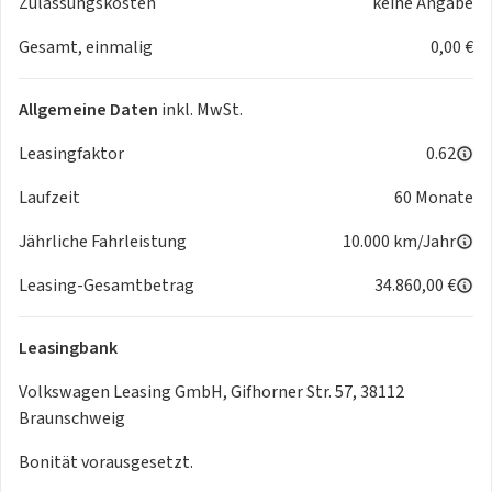
Zulassungskosten
keine Angabe
- Fahrer-/Beifahrersitz elektrisch
Gesamt, einmalig
0,00 €
- Memoryfunktion Fahrer-/Beifahrersitz
- Lordosenstütze Fahrer/Beifahrer
- Sitzheizung Fahrer/Beifahrer
Allgemeine Daten
inkl. MwSt.
- Komfortsitze
- Armauflage Fahrer/Beifahrer
Leasingfaktor
0.62
- Servotronic
Laufzeit
60 Monate
- Keyless-Entry
- Zentralverriegelung
Jährliche Fahrleistung
10.000 km/Jahr
- Fensterheber elektrisch
- Automatisch öffnende Heckklappe
Leasing-Gesamtbetrag
34.860,00 €
- Massagesitze vorn
- Wärmepumpe
Leasingbank
Interieur
- Sitze Stoff
Volkswagen Leasing GmbH, Gifhorner Str. 57, 38112
- Innenfarbe blau
Braunschweig
- 7-Sitzer / 3. Sitzreihe
Bonität vorausgesetzt.
- Multifunktions-Lederlenkrad