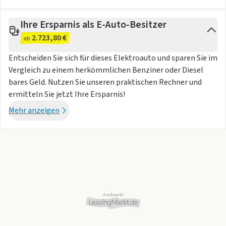
- Lenkradheizung
- Bordcomputer
Ihre Ersparnis als E-Auto-Besitzer
- Rücksitze klapp- und teilbar
2.723,80 €
- Laderaumabdeckung
ab
- Bodenbelag Teppich
Entscheiden Sie sich für dieses Elektroauto und sparen Sie im
Exterieur
Vergleich zu einem herkömmlichen Benziner oder Diesel
- Anhängerkupplung schwenkbar
bares Geld. Nutzen Sie unseren praktischen Rechner und
- Touchscreen Bedienung
ermitteln Sie jetzt Ihre Ersparnis!
- Leichtmetallfelgen 20 Zoll
Mehr anzeigen
- Außenspiegel elekt. verstell- & anklappbar, beheizt
- Schiebetür links u. rechts elektrisch
- Notrufsystem
- Geschwindigkeitsbegrenzer
- Ladekabel
- Ladeanschluss CCS
Airbags
- Mittelairbag vorn
Sicherheit
- ISOFIX und i-Size Kindersitzbefestigung