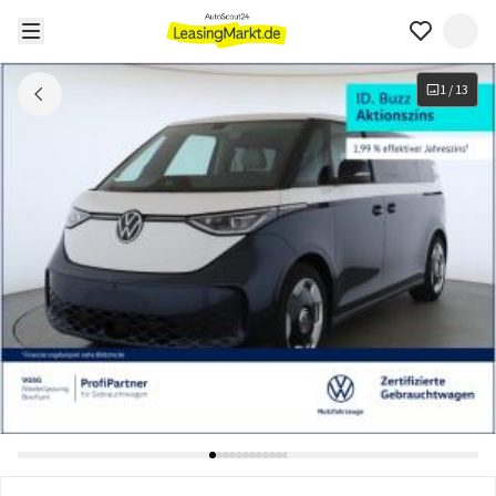
1
/
13