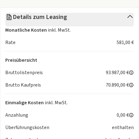
- Tagfahrlicht
- Regensensor
Details zum Leasing
- Automatisch abblendender Innenspiegel
- Wärmeschutzverglasung
Monatliche Kosten
inkl. MwSt.
- Dynamische Leuchtweitenregulierung
- Ambientebeleuchtung
Rate
581,00 €
- beheizbare Frontscheibe
Audio & Kommunikation
Preisübersicht
- Navigationssystem
- Radio
Bruttolistenpreis
93.987,00 €
- Digitaler Radioempfang DAB
Brutto Kaufpreis
70.890,00 €
- Harman/Kardon Soundsystem
- USB Anschluss
- Handyvorbereitung Bluetooth
Einmalige Kosten
inkl. MwSt.
- Android Auto u. Apple CarPlay
Anzahlung
0,00 €
- Kabelloses Laden für Handys
Komfort
Überführungskosten
enthalten
- Climatronic 3-Zonen
- Panoramadach