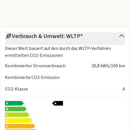
- Fahrer- /Beifahrerairbag
- Kopfairbag vorn
- Seitenairbag vorn
- Traktionskontrolle
- Elektr. Stabilitätsprogramm ESP
Verbrauch & Umwelt: WLTP*
- Reifendruckkontrolle
- Diebstahlwarnanlage
Dieser Wert basiert auf den durch das
WLTP-Verfahren
- Wegfahrsperre
ermittelten CO2-Emissionen
- Antiblockiersystem ABS
Kombinierter Stromverbrauch
20,8 kWh/100 km
- Proaktives Insassenschutzsystem
- Front Assist
Kombinierte CO2-Emission
- Fahrzeugvernetzung Car2X
Weitere Ausstattung
CO2-Klasse
A
- Airstop®-Reifen 235/50 R 20 104 T XL vorn
- Airstop®-Reifen 265/45 R 20 108 TXL hinten
- Netztrennwand
- Elektrische Schiebefenster im Fahrgastraum vorn rechts
- Elektrische Schiebefenster im Fahrgastraum vorn links
- 4 Leichtmetallräder Stockton 8 J x 20vorn