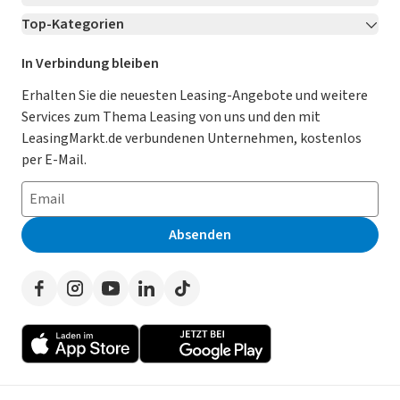
Top-Kategorien
Kontakt
Karriere
Jetzt bewerben!
Leasing Deals
Ratgeber
Für Händler
In Verbindung bleiben
Gebrauchtwagen Leasing
Magazin
Kooperation mit AutoScout24
Erhalten Sie die neuesten Leasing-Angebote und weitere
Services zum Thema Leasing von uns und den mit
Leasing ohne Anzahlung
Datenschutz-Einstellungen
AGB
LeasingMarkt.de verbundenen Unternehmen, kostenlos
E-Auto Leasing
So funktioniert’s
Datenschutz
per E-Mail.
Privatleasing
Häufig gestellte Fragen
Impressum
Leasing-Vergleiche
Leasing-Lexikon
Erklärung zur Barrierefreiheit
Absenden
Herstellerverzeichnis
Auto-Tests
Presse
Händlerverzeichnis
Werben auf LeasingMarkt.de
Autoleasing in der Nähe