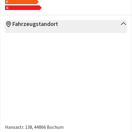
- 10 J x 20 hinten
- in Silber
- Betriebsspannung 12 Volt mit 12 Volt Steckdose im
Fahrzeugstandort
Laderaum und 230 Volt (300 Watt) Steckdose am
Beifahrersitzgestell
- Multifunktionskamera
- 11 kW AC-Ladeleistung (Wechselstrom)
- Nichtraucherfahrzeug
- Gebrauchtwagensiegel: VW NFZ Zertifizierte
Gebrauchtwagen
Sonstige Maße und Gewichte
- zulässiges Gesamtgewicht: 3.340 kg
Irrtümer, Änderungen und Zwischenverkauf
vorbehalten.Inzahlungnahme und bundesweite
Fahrzeuglieferung durch uns möglich!
Hansastr. 138, 44866 Bochum