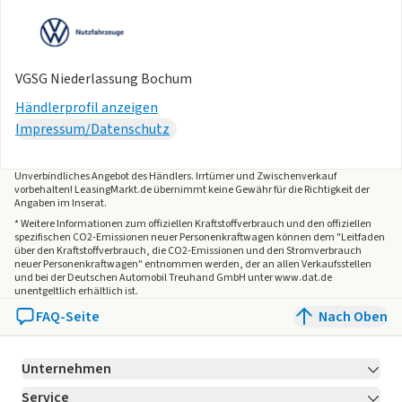
VGSG Niederlassung Bochum
Händlerprofil anzeigen
Impressum/Datenschutz
Unverbindliches Angebot des
Händlers
. Irrtümer und Zwischenverkauf
vorbehalten! LeasingMarkt.de übernimmt keine Gewähr für die Richtigkeit der
Angaben im Inserat.
* Weitere Informationen zum offiziellen Kraftstoffverbrauch und den offiziellen
spezifischen CO2-Emissionen neuer Personenkraftwagen können dem "Leitfaden
über den Kraftstoffverbrauch, die CO2-Emissionen und den Stromverbrauch
neuer Personenkraftwagen" entnommen werden, der an allen Verkaufsstellen
und bei der Deutschen Automobil Treuhand GmbH unter www.dat.de
unentgeltlich erhältlich ist.
FAQ-Seite
Nach Oben
Unternehmen
Service
Über LeasingMarkt.de