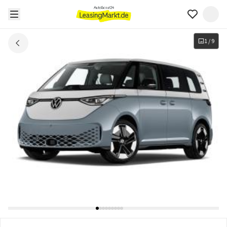
1
/
9