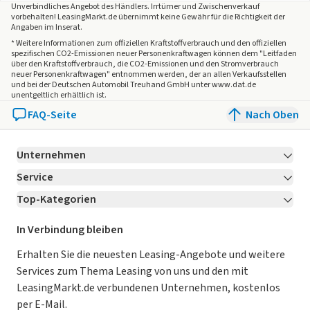
Unverbindliches Angebot des
Händlers
. Irrtümer und Zwischenverkauf
vorbehalten! LeasingMarkt.de übernimmt keine Gewähr für die Richtigkeit der
Angaben im Inserat.
* Weitere Informationen zum offiziellen Kraftstoffverbrauch und den offiziellen
spezifischen CO2-Emissionen neuer Personenkraftwagen können dem "Leitfaden
über den Kraftstoffverbrauch, die CO2-Emissionen und den Stromverbrauch
neuer Personenkraftwagen" entnommen werden, der an allen Verkaufsstellen
und bei der Deutschen Automobil Treuhand GmbH unter www.dat.de
unentgeltlich erhältlich ist.
FAQ-Seite
Nach Oben
Unternehmen
Service
Über LeasingMarkt.de
Top-Kategorien
Kontakt
Karriere
Jetzt bewerben!
Leasing Deals
Ratgeber
Für Händler
In Verbindung bleiben
Gebrauchtwagen Leasing
Magazin
Kooperation mit AutoScout24
Erhalten Sie die neuesten Leasing-Angebote und weitere
Services zum Thema Leasing von uns und den mit
Leasing ohne Anzahlung
Datenschutz-Einstellungen
AGB
LeasingMarkt.de verbundenen Unternehmen, kostenlos
E-Auto Leasing
So funktioniert’s
Datenschutz
per E-Mail.