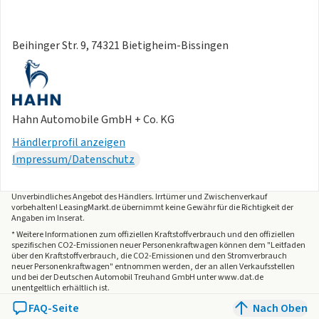
Die angegebenen Verbrauchsangaben beziehen sich auf
WLTP-Werte. Zwischenverkauf und Irrtümer für dieses
Beihinger Str. 9, 74321 Bietigheim-Bissingen
Angebot sind ausdrücklich vorbehalten. Ausschlaggebend
sind einzig und allein die Vereinbarungen in der
Auftragsbestätigung oder im Kaufvertrag. Den genauen
Ausstattungsumfang, die genauen Kilometer und den
Hahn Automobile GmbH + Co. KG
Verkaufspreis erhalten Sie von unserem Verkaufspersonal.
Händlerprofil anzeigen
Bitte kontaktieren Sie uns.
Impressum/Datenschutz
Unverbindliches Angebot des
Händlers
. Irrtümer und Zwischenverkauf
vorbehalten! LeasingMarkt.de übernimmt keine Gewähr für die Richtigkeit der
Angaben im Inserat.
* Weitere Informationen zum offiziellen Kraftstoffverbrauch und den offiziellen
spezifischen CO2-Emissionen neuer Personenkraftwagen können dem "Leitfaden
über den Kraftstoffverbrauch, die CO2-Emissionen und den Stromverbrauch
neuer Personenkraftwagen" entnommen werden, der an allen Verkaufsstellen
und bei der Deutschen Automobil Treuhand GmbH unter www.dat.de
unentgeltlich erhältlich ist.
FAQ-Seite
Nach Oben