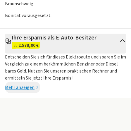
- Seiten- und Kopfairbags für Fahrer und Beifahrer sowie
Braunschweig
Mittenairbag vorn
- Servolenkung elektromechanisch,
Bonität vorausgesetzt.
geschwindigkeitsabhängig geregelt
- Umgebungsansicht "Area View" inklusive Rückfahrkamera
"Rear View"
Ihre Ersparnis als E-Auto-Besitzer
- Wärmepumpe
2.578,00 €
ab
- Zentralverriegelung mit schlüssellosem Schließ- und
Entscheiden Sie sich für dieses Elektroauto und sparen Sie im
Startsystem "Keyless Advanced" mit Safesicherung
Vergleich zu einem herkömmlichen Benziner oder Diesel
- e-Sound
bares Geld. Nutzen Sie unseren praktischen Rechner und
Interieur:
ermitteln Sie jetzt Ihre Ersparnis!
- Frontscheibe in Wärmeschutzglas beheizbar
- Gepäckraumabdeckung
Mehr anzeigen
- Lendenwirbelstütze vorn pneumatisch einstellbar, mit
Massagefunktion
- Multifunktionslenkrad in Leder, mit Touch-Bedienung,
beheizbar
- Sicherheitsinnenspiegel automatisch abblendend
- Sitzheizung für Vordersitze sowie die äußeren Sitze der 2.