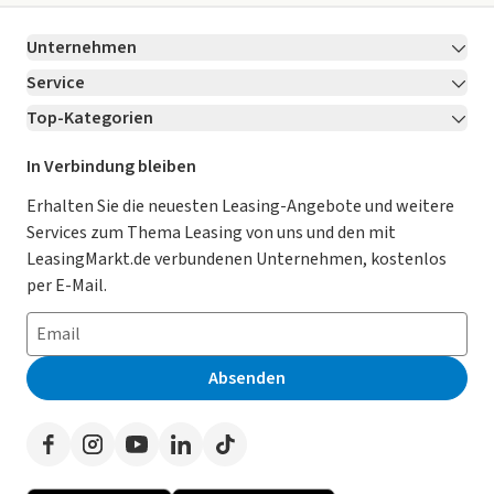
Unternehmen
Service
Über LeasingMarkt.de
Top-Kategorien
Kontakt
Karriere
Jetzt bewerben!
Leasing Deals
Ratgeber
Für Händler
In Verbindung bleiben
Gebrauchtwagen Leasing
Magazin
Kooperation mit AutoScout24
Erhalten Sie die neuesten Leasing-Angebote und weitere
Services zum Thema Leasing von uns und den mit
Leasing ohne Anzahlung
Datenschutz-Einstellungen
AGB
LeasingMarkt.de verbundenen Unternehmen, kostenlos
E-Auto Leasing
So funktioniert’s
Datenschutz
per E-Mail.
Privatleasing
Häufig gestellte Fragen
Impressum
Leasing-Vergleiche
Leasing-Lexikon
Erklärung zur Barrierefreiheit
Absenden
Herstellerverzeichnis
Auto-Tests
Presse
Händlerverzeichnis
Werben auf LeasingMarkt.de
Autoleasing in der Nähe