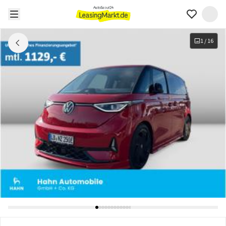
1
/
16