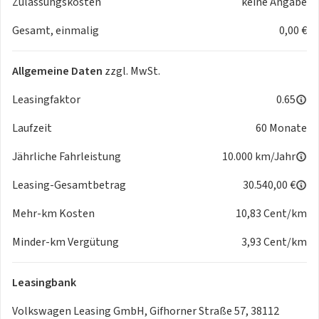
Zulassungskosten
keine Angabe
Standklimatisierung und 2. Klimaanlage im Fahrgastraum
Gesamt, einmalig
0,00 €
- Airbags für Fahrer und Beifahrer, mit Beifahrerairbag-
Deaktivierung
- Assistenzpaket "Plus" inkl. "Travel Assist" und
Allgemeine Daten
zzgl. MwSt.
Umgebungsansicht "Area View" inkl. Rückfahrkamera "Rear
View"
Leasingfaktor
0.65
- Außenspiegel elektrisch einstell-, anklapp- und beheizbar,
Laufzeit
60 Monate
mit Beifahrerspiegelabsenkung
- CCS-Ladedose
Jährliche Fahrleistung
10.000 km/Jahr
- Diebstahl-Alarmanlage mit Innenraumüberwachung,
Back-up-Horn und Abschleppschutz
Leasing-Gesamtbetrag
30.540,00 €
- Getriebe für Elektroantrieb ( 1-Gang )
Mehr-km Kosten
10,83 Cent/km
- IQ.LIGHT - LED-Matrix-Scheinwerfer mit automatischer
Fahrlichtschaltung, Schlechtwetterlicht,
Minder-km Vergütung
3,93 Cent/km
Begrüßungsfunktion
- LED-Rückleuchten mit dynamischer Blinkleuchte
Leasingbank
- Notrufsystem eCall, Voraussetzung: Verfügbarkeit
benötigter Mobilfunknetze
Volkswagen Leasing GmbH, Gifhorner Straße 57, 38112