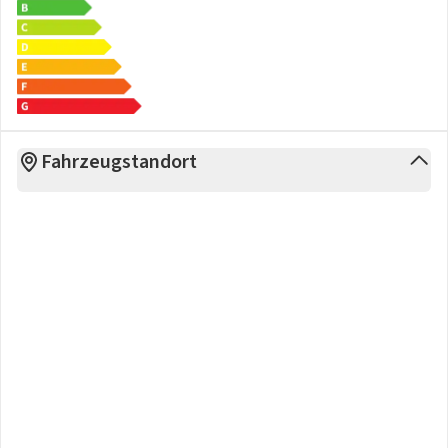
plus 2 entnehmbare Sitze in der 3. Sitzreihe
- 5 Jahre Herstellergarantie für Deutschland
- 6-Sitzer
- Allradantrieb
- Ambientebeleuchtung 30-farbig
- Armlehnen für Vordersitze beidseitig
Fahrzeugstandort
- Ausweichunterstützung und Abbiegeassistent
- Außenspiegelgehäuse in Schwarz hochglanz und Türgriffe
in Wagenfarbe
- Steckdose am Beifahrersitzgestell
- DC-bidirektionales Laden
- Design-Paket "Plus"
- Dämpfung vorn, Sport
- Einfassung der zentralen Bedienungselemente in Schwarz
Angaben zum Hersteller: Volkswagen AG, Volkswagen
Nutzfahrzeuge, Mecklenheidestraße 74, 30419 Hannover,
Deutschland,
Kontakt
, kundenbetreuung(at)
Kontakt
,
Produktinformationen: