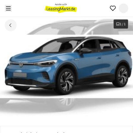
1
/
1