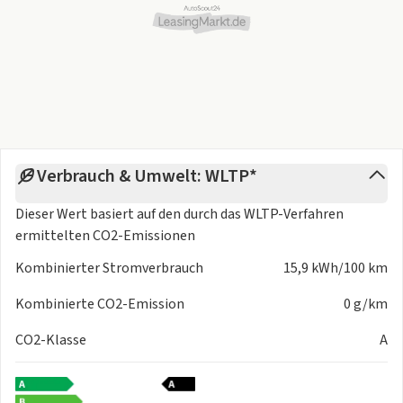
Assistenzpaket "IQ.DRIVE" 76,90 €
Infotainment
Infotainment-Paket "Innovision Pro" inkl. Soundsystem
"Harman Kardon" 33,90 €
Komfort und Nutzen
Verbrauch & Umwelt: WLTP*
Anhängevorrichtung anklappbar, mit elektrischer
Dieser Wert basiert auf den durch das
WLTP-Verfahren
Entriegelung 20,90 €
ermittelten CO2-Emissionen
Gepäckraumpaket 10,90 €
Kombinierter Stromverbrauch
15,9 kWh/100 km
Gepäckraumpaket "Plus" 39,90 €
Komfortpaket 29,90 €
Kombinierte CO2-Emission
0 g/km
Panoramadach 23,90 €
PowerSocket - Entladeadapter für die Hochvoltbatterie,
CO2-Klasse
A
Version Camping-Steckdose CEE 230 V 4,90 €
PowerSocket - Entladeadapter für die Hochvoltbatterie,
Version Haushaltssteckdose 3,90 €