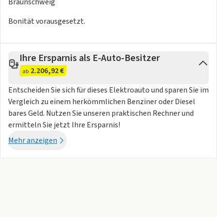
Kings Red Metallic Schwarz 21,90€
Braunschweig
Scale Silver Metallic Schwarz 18,90€
Bonität vorausgesetzt.
Ausstattung Exterieur
Ihre Ersparnis als E-Auto-Besitzer
Design-Paket 44,90 €
2.206,92 €
Exterieur Style "Silver" 10,90 €
ab
Entscheiden Sie sich für dieses Elektroauto und sparen Sie im
Ausstattung Interieur
Vergleich zu einem herkömmlichen Benziner oder Diesel
bares Geld. Nutzen Sie unseren praktischen Rechner und
"Clever Cargo"-Paket 3,90 €
ermitteln Sie jetzt Ihre Ersparnis!
Interieurpaket 26,90 €
Mehr anzeigen
Interieurpaket "Plus" 56,90 €
Interieurpaket "Plus" inkl. Top-Sportsitze 77,90 €
Textilfußmatten vorn und hinten 2,90 €
Fahrerassistenzsysteme
Assistenzpaket 10,96 €