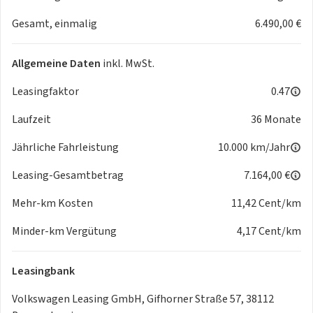
Sonderausstattungen
Gesamt, einmalig
6.490,00 €
Außenlackierungen - Uni
Mondsteingrau 12,90€
Allgemeine Daten
inkl. MwSt.
Außenlackierungen - Uni zweifarbig mit Dach in Schwarz
Leasingfaktor
0.47
Mondsteingrau Schwarz 12,90
Laufzeit
36 Monate
Außenlackierungen - Metallic
Jährliche Fahrleistung
10.000 km/Jahr
Blue Dusk Metallic 18,90€
Gletscherweiß Metallic 18,90€
Leasing-Gesamtbetrag
7.164,00 €
Grenadillschwarz Metallic 18,90€
Kings Red Metallic 21,90€
Mehr-km Kosten
11,42 Cent/km
Scale Silver Metallic 18,90€
Minder-km Vergütung
4,17 Cent/km
Außenlackierungen - Metallic zweifarbig mit Dach in
Schwarz
Leasingbank
Blue Dusk Metallic Schwarz 18,90€
Gletscherweiß Metallic Schwarz 18,90€
Volkswagen Leasing GmbH, Gifhorner Straße 57, 38112