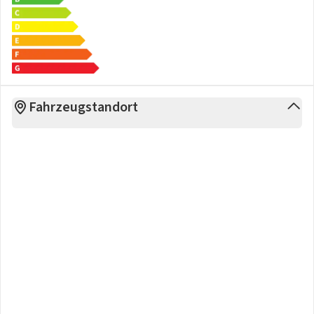
Räder / Reifen
4 Winterräder "Hamar" 8 J x 19 (zus.) in Dark
Graphite/glanzgedreht, Winterreifen 235/55 R 19 T 34,90 €
Winterräder (zusätzlich), 4 Stahlräder 8 J x 19, Winterreifen
Fahrzeugstandort
235/55 R 19 T 24,90 €
Räder / Reifen - 19
Hamar 8 J x 19 in Dark Graphite / glanzgedreht, Airstop®-
Ganzjahresreifen 235/55 R 19 22,90 €
Hamar 8 J x 19 in Schwarz / glanzgedreht, Reifen 235/55 R 19
15,90 €
Stahlräder 8 J x 19
Räder / Reifen - 20