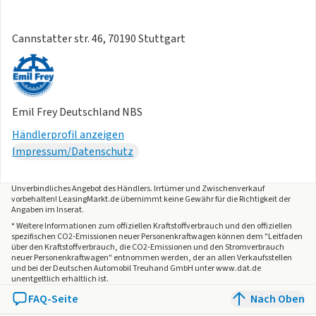
Bergen 8 J x 20 in Silber, Reifen 235/50 R 20 27,90 €
Sicherheit und Technik
Cannstatter str. 46, 70190 Stuttgart
Netzladekabel für Haushalts-Steckdose 4,90 €
Sportpaket 7,90 €
Sportpaket "Plus" 25,90 €
Emil Frey Deutschland NBS
Vorbereitung Funktionssteuergerät für Sonderumbauten
Händlerprofil anzeigen
0,90 €
Impressum/Datenschutz
Wärmepumpe zur Reichweitenoptimierung 23,90 €
Volkswagen Anschlussgarantie
Unverbindliches Angebot des
Händlers
. Irrtümer und Zwischenverkauf
vorbehalten! LeasingMarkt.de übernimmt keine Gewähr für die Richtigkeit der
Angaben im Inserat.
Anschlussgarantie, Laufzeit 1 Jahr im Anschluss an die
* Weitere Informationen zum offiziellen Kraftstoffverbrauch und den offiziellen
spezifischen CO2-Emissionen neuer Personenkraftwagen können dem "Leitfaden
Herstellergarantie, maximale Gesamtlaufleistung 30.000
über den Kraftstoffverbrauch, die CO2-Emissionen und den Stromverbrauch
km 7,90 €
neuer Personenkraftwagen" entnommen werden, der an allen Verkaufsstellen
und bei der Deutschen Automobil Treuhand GmbH unter www.dat.de
Anschlussgarantie, Laufzeit 1 Jahr im Anschluss an die
unentgeltlich erhältlich ist.
Herstellergarantie, maximale Gesamtlaufleistung 60.000
FAQ-Seite
Nach Oben
km 9,90 €