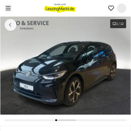
1
/
12