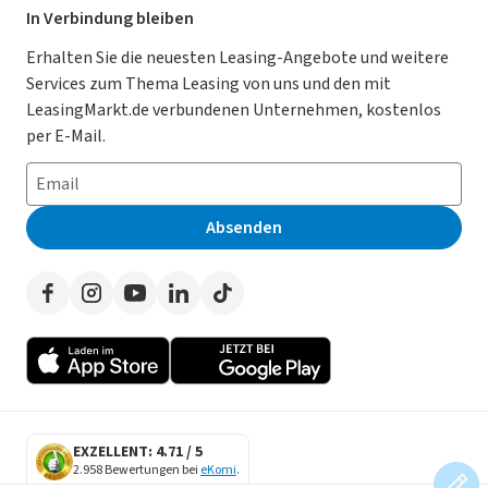
Leasing Deals
Ratgeber
Für Händler
In Verbindung bleiben
Gebrauchtwagen Leasing
Magazin
Kooperation mit AutoScout24
Erhalten Sie die neuesten Leasing-Angebote und weitere
Services zum Thema Leasing von uns und den mit
Leasing ohne Anzahlung
Datenschutz-Einstellungen
AGB
LeasingMarkt.de verbundenen Unternehmen, kostenlos
E-Auto Leasing
So funktioniert’s
Datenschutz
per E-Mail.
Privatleasing
Häufig gestellte Fragen
Impressum
Leasing-Vergleiche
Leasing-Lexikon
Erklärung zur Barrierefreiheit
Absenden
Herstellerverzeichnis
Auto-Tests
Presse
Händlerverzeichnis
Werben auf LeasingMarkt.de
Autoleasing in der Nähe
EXZELLENT: 4.71 / 5
2.958 Bewertungen bei
eKomi
.