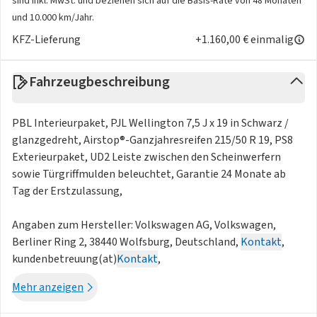
sind inkl. MwSt. und beziehen sich auf die Basis-Rate von 48 Monaten
und 10.000 km/Jahr.
KFZ-Lieferung
+1.160,00 € einmalig
Fahrzeugbeschreibung
PBL Interieurpaket, PJL Wellington 7,5 J x 19 in Schwarz /
glanzgedreht, Airstop®-Ganzjahresreifen 215/50 R 19, PS8
Exterieurpaket, UD2 Leiste zwischen den Scheinwerfern
sowie Türgriffmulden beleuchtet, Garantie 24 Monate ab
Tag der Erstzulassung,
Angaben zum Hersteller: Volkswagen AG, Volkswagen,
Berliner Ring 2, 38440 Wolfsburg, Deutschland,
Kontakt
,
kundenbetreuung(at)
Kontakt
,
Mehr anzeigen
Produktinformationen: