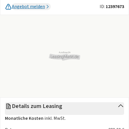
Angebot melden
ID:
12397673
Die angegebenen Verbrauchsangaben beziehen sich auf
WLTP-Werte. Zwischenverkauf und Irrtümer für dieses
Angebot sind ausdrücklich vorbehalten. Ausschlaggebend
sind einzig und allein die Vereinbarungen in der
Auftragsbestätigung oder im Kaufvertrag. Den genauen
Ausstattungsumfang, die genauen Kilometer und den
Verkaufspreis erhalten Sie von unserem Verkaufspersonal.
Bitte kontaktieren Sie uns.
Details zum Leasing
Monatliche Kosten
inkl. MwSt.