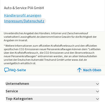
Auto & Service PIA GmbH
Händlerprofil anzeigen
Impressum/Datenschutz
Unverbindliches Angebot des
Händlers
. Irrtümer und Zwischenverkauf
vorbehalten! LeasingMarkt.de übernimmt keine Gewähr für die Richtigkeit der
Angaben im Inserat.
* Weitere Informationen zum offiziellen Kraftstoffverbrauch und den offiziellen
spezifischen CO2-Emissionen neuer Personenkraftwagen können dem "Leitfaden
über den Kraftstoffverbrauch, die CO2-Emissionen und den Stromverbrauch
neuer Personenkraftwagen" entnommen werden, der an allen Verkaufsstellen
und bei der Deutschen Automobil Treuhand GmbH unter www.dat.de
unentgeltlich erhältlich ist.
FAQ-Seite
Nach Oben
Unternehmen
Service
Über LeasingMarkt.de
Top-Kategorien
Kontakt
Karriere
Jetzt bewerben!