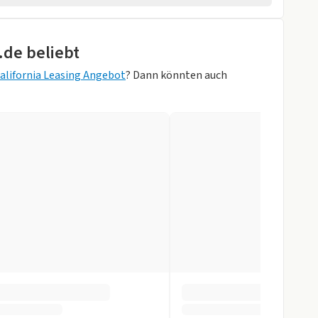
rheber
.de beliebt
alifornia Leasing Angebot
? Dann könnten auch
Silver Metallic/
orne
allic)
anschwarz-
lgrau
r
gen
slenkrad
tomatik
 Kombiinstrument