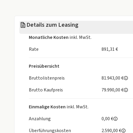
Navigationssystem Discover Media mit 26 cm (10,4
Designpaket (Kühlerschutzgitter mit 3 Chromleist
Licht-und-Sicht-Paket
Details zum Leasing
Monatliche Kosten
inkl. MwSt.
Rate
891,31 €
Preisübersicht
Bruttolistenpreis
81.943,00 €
Brutto Kaufpreis
79.990,00 €
Einmalige Kosten
inkl. MwSt.
Anzahlung
0,00 €
Überführungskosten
2.590,00 €