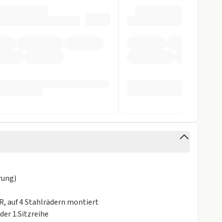
pomat
orne
arnsystem
stent
ra
erung)
derkennung
R, auf 4 Stahlrädern montiert
 der 1.Sitzreihe