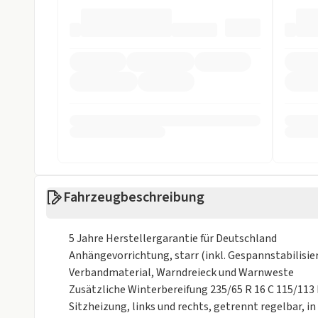
Sicherheit
ABS
Abstandstem
Abstandswarnung
ASR
Beifahrer-Airbag
Einparkhilfe
Einparkhilfe hinten
Einparkhilfe v
ESP
Fahrer-Airbag
LED Scheinwerfer
Müdigkeits-W
Fahrzeugbeschreibung
Nebelscheinwerfer
Notbremsassi
5 Jahre Herstellergarantie für Deutschland
Reifendruckkontrollsystem
Rückfahrkame
Anhängevorrichtung, starr (inkl. Gespannstabilisi
Verbandmaterial, Warndreieck und Warnweste
Spurhalteassistent
Verkehrsschil
Zusätzliche Winterbereifung 235/65 R 16 C 115/113 
Sonstige
Sitzheizung, links und rechts, getrennt regelbar, in