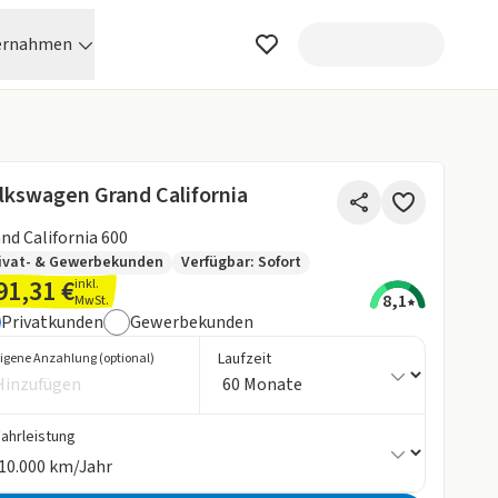
ernahmen
lkswagen Grand California
nd California 600
ivat- & Gewerbekunden
Verfügbar: Sofort
91,31 €
inkl.
8,1
MwSt.
Privatkunden
Gewerbekunden
Laufzeit
igene Anzahlung (optional)
Fahrleistung