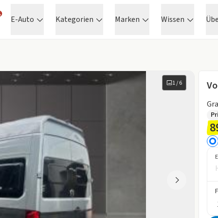
E-Auto
Kategorien
Marken
Wissen
Üb
1
/
6
Vo
Gra
Pr
8
E