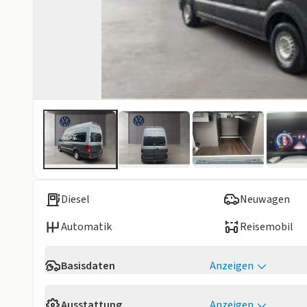
Diesel
Neuwagen
Automatik
Reisemobil
Basisdaten
Anzeigen
Verfügbarkeit
Sofort
Ausstattung
Anzeigen