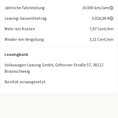
- Dekoreinlagen für Sondermodell
Jährliche Fahrleistung
10.000 km/Jahr
- Einparkhilfe - Warnsignale bei Hindernissen im Front- und
Heckbereich
Leasing-Gesamtbetrag
5.016,00 €
- ISOFIX-Halteösen für Kindersitze auf denäußeren
Mehr-km Kosten
7,97 Cent/km
Rücksitzen sowie auf dem Beifahrersitz, i-Size-kompatibel
- Klimaanlage "Air Care Climatronic" mit Aktiv-Kombifilter,
Minder-km Vergütung
3,21 Cent/km
Bedienelementen hinten und 3-Zonen-Temperaturregelung
- Kopfairbags vorn und hinten, Seitenairbags vorn, Center-
Leasingbank
Airbag
- Notruf-Service, Laufzeit 10 Jahre ab Erstauslieferung,
Volkswagen Leasing GmbH, Gifhorner Straße 57, 38112
Voraussetzung: Verfügbarkeit benötigter Mobilfunknetze
Braunschweig
- Rückfahrkamera "Rear View"
- Schlüsselloses Startsystem "Keyless Start" ohne Safe-
Bonität vorausgesetzt.
Sicherung
- Servolenkung elektromechanisch,
geschwindigkeitsabhängig geregelt
- Sitzbezüge für Sondermodell
- Sportfahrwerk