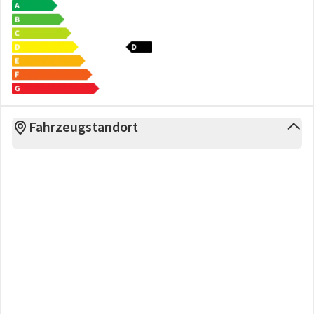
- Umfeldbeleuchtung mit Lichtprojektion
Sonstiges:
- "GOAL"
- 12-V-Steckdose im Gepäckraum
- Ladeleistung bis zu 45 W
- 4 Zyl.Ottomotor 1,5L Aggr. 05E.D
- Abbiegebremsfunktion und Ausweichunterstützung
Fahrzeugstandort
- Ambientebeleuchtung 30-farbig
- Elektronische Parkbremse inkl. Auto-Hold-Funktion
- Hybrid-Antriebssystem MHEV
- IQ.LIGHT - LED-Matrix-Scheinwerfer inkl.Licht-und-Sicht-
Paket
- Infotainment-Paket "Discover"
- Infotainment-System mit 32,7-cm-Display (12,9 Zoll)
- Komfortsitze vorn
- Multifunktionskamera
- Pedale in Edelstahl gebürstet
- Schalthebelknopf/-Griff in Kunststoff
- Volkswagen Logo vorn, Leiste zwischen den Scheinwerfern