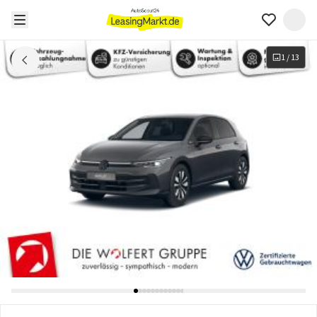
1
/
13