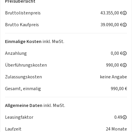
Preisübersicht
- Regensensor
- Reifenkontrollanzeige
Bruttolistenpreis
43.355,00 €
- Spurwechselassistent "Side Assist", Ausparkassistent und
Brutto Kaufpreis
39.090,00 €
Ausstiegswarnung
- Verkehrszeichenerkennung
Multimedia:
Einmalige Kosten
inkl. MwSt.
- 2 USB-C-Schnittstellen vorn, 2 USB-C-Ladebuchsen an der
Anzahlung
0,00 €
Mittelkonsolehinten
- App-Connect Wireless für Apple CarPlay und Android Auto
Überführungskosten
990,00 €
- Digitaler Radioempfang DAB+
- Navigationssystem
Zulassungskosten
keine Angabe
- Sprachassistent IDA und elektronische Sprachverstärkung
Gesamt, einmalig
990,00 €
- Telefonschnittstelle mit induktiver Ladefunktion
Technik & Sicherheit:
- 3D-LED-Rückleuchten mit dynamischer Blinkleuchte
Allgemeine Daten
inkl. MwSt.
- 7-Gang-Automatikgetriebe oder DSG Beachtung: Fam. EDF
- Abgaskonzept, WLTP3 M1, N1-I//EU6EB
Leasingfaktor
0.49
- Außenspiegel elektrisch einstell-, anklapp-, beheizbar, mit
Laufzeit
24 Monate
Memory-Funktionund Beifahrerspiegelabsenkung