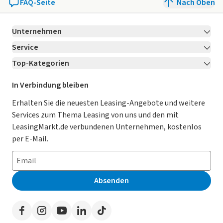
FAQ-Seite
Nach Oben
Verkaufspreis erhalten Sie von unserem Verkaufspersonal.
Bitte kontaktieren Sie uns.
Unternehmen
Service
Über LeasingMarkt.de
Top-Kategorien
Kontakt
Karriere
Jetzt bewerben!
Leasing Deals
Ratgeber
Für Händler
In Verbindung bleiben
Gebrauchtwagen Leasing
Magazin
Kooperation mit AutoScout24
Erhalten Sie die neuesten Leasing-Angebote und weitere
Services zum Thema Leasing von uns und den mit
Leasing ohne Anzahlung
Datenschutz-Einstellungen
AGB
LeasingMarkt.de verbundenen Unternehmen, kostenlos
E-Auto Leasing
So funktioniert’s
Datenschutz
per E-Mail.
Privatleasing
Häufig gestellte Fragen
Impressum
Leasing-Vergleiche
Leasing-Lexikon
Erklärung zur Barrierefreiheit
Absenden
Herstellerverzeichnis
Auto-Tests
Presse
Händlerverzeichnis
Werben auf LeasingMarkt.de