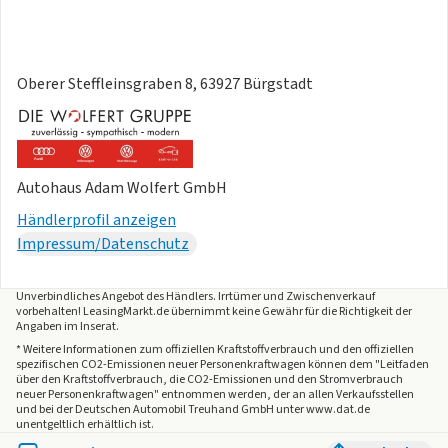
sowie Türgriffmulden beleuchtet
- Vordersitze mit Höheneinstellung
- Warnton und -leuchte für nicht angelegteGurte vorn und
Oberer Steffleinsgraben 8, 63927 Bürgstadt
hinten
Garantie 24 Monate ab Tag der Erstzulassung, Angaben zum
Hersteller: Volkswagen AG, Volkswagen, Berliner Ring 2,
38440 Wolfsburg, Deutschland,
Kontakt
,
Autohaus Adam Wolfert GmbH
kundenbetreuung(at)
Kontakt
, Produktinformationen:
Händlerprofil anzeigen
Impressum/Datenschutz
Technisch generiertes Bild: Tatsächlicher Zustand und
Ausstattung können davon abweichen.
Unverbindliches Angebot des
Händlers
. Irrtümer und Zwischenverkauf
vorbehalten! LeasingMarkt.de übernimmt keine Gewähr für die Richtigkeit der
Die angegebenen Verbrauchsangaben beziehen sich auf
Angaben im Inserat.
WLTP-Werte. Zwischenverkauf und Irrtümer für dieses
* Weitere Informationen zum offiziellen Kraftstoffverbrauch und den offiziellen
spezifischen CO2-Emissionen neuer Personenkraftwagen können dem "Leitfaden
Angebot sind ausdrücklich vorbehalten. Ausschlaggebend
über den Kraftstoffverbrauch, die CO2-Emissionen und den Stromverbrauch
neuer Personenkraftwagen" entnommen werden, der an allen Verkaufsstellen
sind einzig und allein die Vereinbarungen in der
und bei der Deutschen Automobil Treuhand GmbH unter www.dat.de
Auftragsbestätigung oder im Kaufvertrag. Den genauen
unentgeltlich erhältlich ist.
Ausstattungsumfang, die genauen Kilometer und den