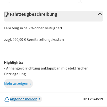
Fahrzeugbeschreibung
Fahrzeug in ca. 2 Wochen verfügbar!
zzgl. 990,00 € Bereitstellungskosten.
Highlights:
- Anhängevorrichtung anklappbar, mit elektrischer
Entriegelung
- Digital Cockpit Pro, mehrfarbig, verschiedene Info-Profile
Mehr anzeigen
wählbar
Assistenzsysteme:
- Abbiege- und Schlechtwetterlicht
Angebot melden
ID:
12924519
- Ablenkungs- und Müdigkeitserkennung