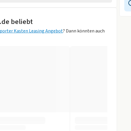
ik
.de beliebt
porter Kasten Leasing Angebot
? Dann könnten auch
ey)
ystem
ung
gen
pomat
inten
cht