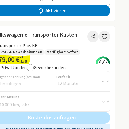
Aktivieren
lkswagen e-Transporter Kasten
e-Transporter Plus KR
ivat- & Gewerbekunden
Verfügbar: Sofort
79,00 €
inkl.
8,8
MwSt.
Privatkunden
Gewerbekunden
Laufzeit
igene Anzahlung (optional)
Fahrleistung
Kostenlos anfragen