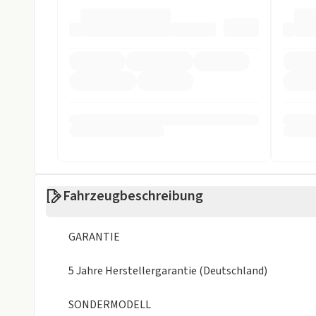
Müdigkeits-Warnsystem
Nebelscheinwe
Notbremsassistent
Reifendruckko
Rückfahrkamera
Spurhalteassi
Weniger anzei
Fahrzeugbeschreibung
GARANTIE
5 Jahre Herstellergarantie (Deutschland)
SONDERMODELL