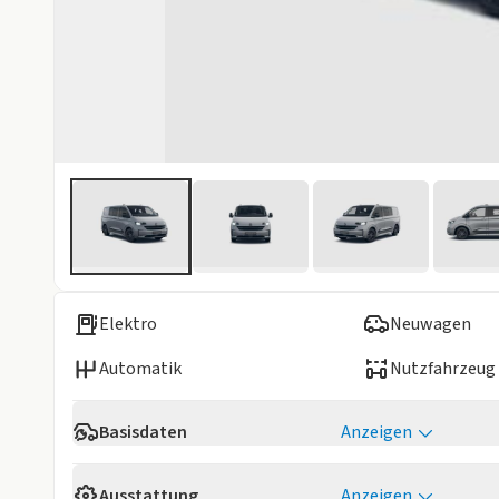
Elektro
Neuwagen
Automatik
Nutzfahrzeug
Basisdaten
Anzeigen
Reichweite
308 km
Ausstattung
Anzeigen