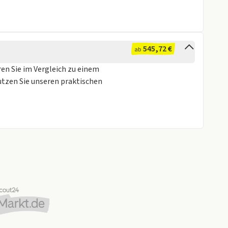
545,72 €
ab
Höhe)
ren Sie im Vergleich zu einem
utzen Sie unseren praktischen
änzend)