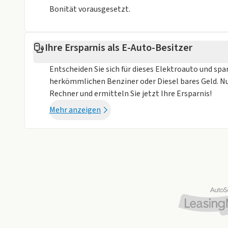
Beleuchtete Einstiegsleisten (Metall)
Bonität vorausgesetzt.
LADERAUM / NUTZFAHRZEUG
Ihre Ersparnis als E-Auto-Besitzer
Kunststoff-Seitenverkleidung im Laderaum (volle 
Superhelle LED-Beleuchtung im Laderaum
Entscheiden Sie sich für dieses Elektroauto und spa
12V-Steckdosen vorne und im Laderaum
herkömmlichen Benziner oder Diesel bares Geld. N
Vorbereitung für Anhängerkupplung
Rechner und ermitteln Sie jetzt Ihre Ersparnis!
Mehr anzeigen
FAHRWERK & RÄDER
17 Zoll Leichtmetallfelgen „Le Mans“ (schwarz gl
Bereifung 215/60 R17C
Schmutzfänger vorne und hinten
AUSSENAUSSTATTUNG
LED-Rückleuchten mit exklusiver Lichtsignatur
Stoßfänger in Wagenfarbe