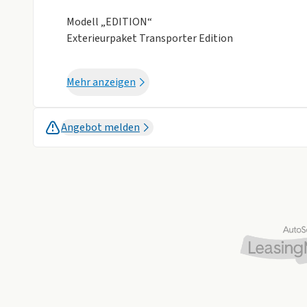
Modell „EDITION“
Exterieurpaket Transporter Edition
AUSSTATTUNGSPAKETE
Mehr anzeigen
Fahrerassistenzpaket Premium
Connect Paket
Angebot melden
Fahrerhaus Sitzpaket (Stoff „gestreift“ inkl. Sitzh
Fahrgastraum-Sitzpaket 1
Interieur „Life“
TECHNIK & SICHERHEIT
Einparkhilfe vorne und hinten inkl. Rangierbremsf
Rückfahrkamera „Rear View“
Automatische Distanzregelung ACC (Tempomat mit
Geschwindigkeitsassistent
Notbremsassistent mit Fußgänger- und Radfahrere