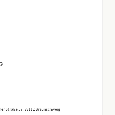
lung
ite)
nd Klapptisch
rner Straße 57, 38112 Braunschweig