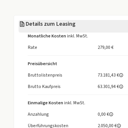
Abbiegeassistent
Spurwechselassistent „Side Assist“ inkl. Ausstie
Verkehrszeichenerkennung inkl. Falschfahrwarnun
Details zum Leasing
Seiten- und Curtainairbags im Fahrerhaus
Gurtstraffer für Fahrer- und Beifahrersitz
Monatliche Kosten
inkl. MwSt.
Elektronische Stabilitätskontrolle (ESP)
Rate
279,00 €
INFOTAINMENT & MULTIMEDIA
Preisübersicht
Navigationssystem mit 33 cm (13") Touch-Farbdis
Wireless App-Connect (Apple CarPlay & Android Au
Bruttolistenpreis
73.181,43 €
Mobiltelefon-Schnittstelle mit induktiver Ladefun
Brutto Kaufpreis
63.301,94 €
5G Modem
7x USB-Anschlüsse im Fahrerhaus & 2x im Fahrgas
Vorbereitung für VW Connect & VW Connect Plus
Einmalige Kosten
inkl. MwSt.
KOMFORT
Anzahlung
0,00 €
Überführungskosten
2.050,00 €