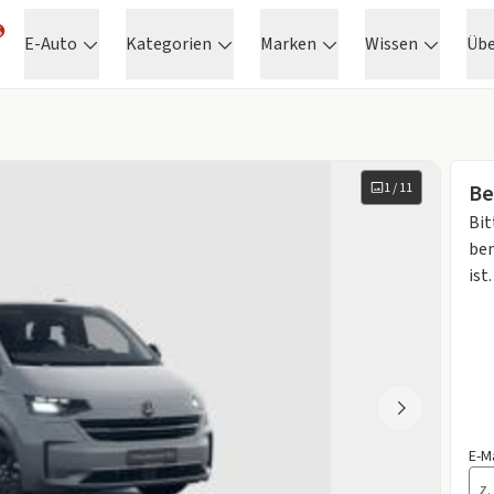
E-Auto
Kategorien
Marken
Wissen
Üb
1
/
11
Be
Bit
ben
ist.
E-M