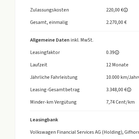
Klimaanlage
Keyless Start (schlüsselloses Startsystem)
Zulassungskosten
220,00 €
Sitzheizung vorne (getrennt regelbar)
6-fach verstellbarer Fahrersitz inkl. Höhenverstel
Gesamt, einmalig
2.270,00 €
2-Wege Lendenwirbelstütze für den Fahrersitz
Armlehnen am Fahrersitz
Allgemeine Daten
inkl. MwSt.
Multifunktions-Kunstlederlenkrad
Elektrisch anklappbare, beheizbare Außenspiegel
Leasingfaktor
0.39
Elektrische Zuziehhilfe für Schiebetür (Beifahrerse
Laufzeit
12 Monate
Einstiegsgriff an der A-Säule Beifahrerseite
Jährliche Fahrleistung
10.000 km/Jahr
INNENAUSSTATTUNG
Leasing-Gesamtbetrag
3.348,00 €
Stoff-Sitzbezüge „gestreift“
Minder-km Vergütung
7,74 Cent/km
Beifahrerdoppelsitzbank mit Unterladefunktion u
3er-Sitzbank in der 2. Sitzreihe
4-Wege verstellbare Kopfstützen
Leasingbank
Holzboden im Fahrgast-/Laderaum
Volkswagen Financial Services AG (Holding), Gifho
Abschließbares Handschuhfach