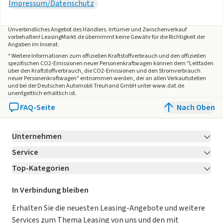
Impressum/Datenschutz
Unverbindliches Angebot des
Händlers
. Irrtümer und Zwischenverkauf
vorbehalten! LeasingMarkt.de übernimmt keine Gewähr für die Richtigkeit der
Angaben im Inserat.
* Weitere Informationen zum offiziellen Kraftstoffverbrauch und den offiziellen
spezifischen CO2-Emissionen neuer Personenkraftwagen können dem "Leitfaden
über den Kraftstoffverbrauch, die CO2-Emissionen und den Stromverbrauch
neuer Personenkraftwagen" entnommen werden, der an allen Verkaufsstellen
und bei der Deutschen Automobil Treuhand GmbH unter www.dat.de
unentgeltlich erhältlich ist.
FAQ-Seite
Nach Oben
Unternehmen
Service
Über LeasingMarkt.de
Top-Kategorien
Kontakt
Karriere
Jetzt bewerben!
Leasing Deals
Ratgeber
Für Händler
In Verbindung bleiben
Gebrauchtwagen Leasing
Magazin
Kooperation mit AutoScout24
Erhalten Sie die neuesten Leasing-Angebote und weitere
Services zum Thema Leasing von uns und den mit
Leasing ohne Anzahlung